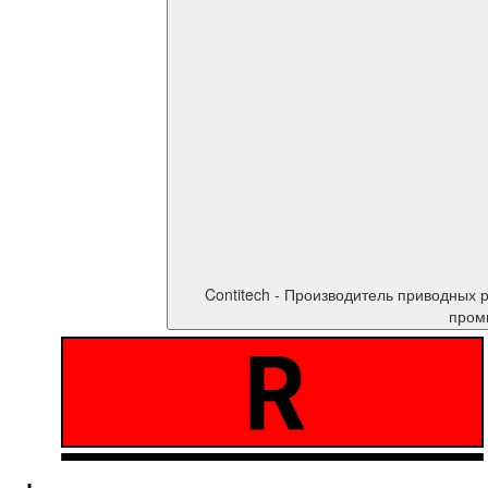
Contitech - Производитель приводных ремней, немецкое качество в каждом ремне. Contitech выпускает высокотехнологичные 
промы