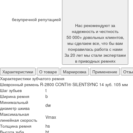
безупречной репутацией
Нас рекомендуют за
надежность и честность
50 000+ довольных клиентов,
мы сделаем все, что бы вам
понравилась работа с нами
За 20 лет мы стали экспертами
в приводных ремнях
Характеристики
О товаре
Маркировка
Применение
Отз
Характеристики зубчатого ремня
Шевронный ремень R-2800 CONTI® SILENTSYNC 14 зуб. 105 мм
Шаг зубьев
t
Ширина ремня
b
Минимальный
dw
диаметр шкива
Максимальная
Vmax
линейная скорость
Толщина ремня
hs
Высота зуба
ht