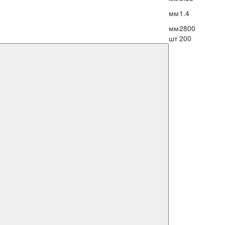
мм
1.4
мм
2800
шт
200