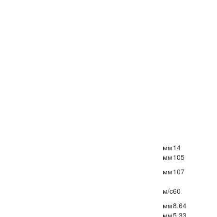
мм
14
мм
105
мм
107
м/c
60
мм
8.64
мм
5.33