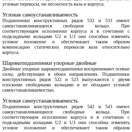
угловые перекосы, ни несоосность вала и корпуса.
51413-
Угловая самоустанавливаемость
65
140
56
4,47
217.000
450.000
2.05
MP
Подшипники конструктивных рядов 532 и 533 имеют
самоустанавливающееся свободное кольцо. При
соответствующем исполнении корпуса и в сочетании с
51414-
подкладными кольцами U2 и U3 они способны изменять
70
150
60
5,524
222.000
500.000
1.92
MP
угловое положение и обеспечивают таким образом
компенсацию статических перекосов вала относительно
корпуса.
51415-
75
160
65
6,81
238.000
560.000
1.81
MP
Шарикоподшипники упорные двойные
Двойные упорные шарикоподшипники воспринимают осевые
силы, действующие в обоих направлениях. Подшипники
51416-
конструктивных рядов 522 и 523 выпускаются с двумя
80
170
68
8,028
270.000
620.000
1.71
MP
плоскими свободными кольцами и не обладают угловой
самоустанавливаемостью.
Угловая самоустанавливаемость
51417-
85
180
72
9,231
305.000
750.000
1.62
Подшипники конструктивных рядов 542 и 543 имеют
MP
самоустанавливающиеся свободные кольца. При
соответствующем исполнении корпуса и в сочетании с
подкладными кольцами U2 и U3 они способны изменять
51418-
90
190
77
11,176
325.000
830.000
1.54
угловое положение и обеспечивают таким образом
MP