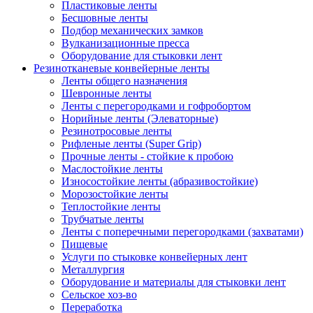
Пластиковые ленты
Бесшовные ленты
Подбор механических замков
Вулканизационные пресса
Оборудование для стыковки лент
Резинотканевые конвейерные ленты
Ленты общего назначения
Шевронные ленты
Ленты с перегородками и гофробортом
Норийные ленты (Элеваторные)
Резинотросовые ленты
Рифленые ленты (Super Grip)
Прочные ленты - стойкие к пробою
Маслостойкие ленты
Износостойкие ленты (абразивостойкие)
Морозостойкие ленты
Теплостойкие ленты
Трубчатые ленты
Ленты с поперечными перегородками (захватами)
Пищевые
Услуги по стыковке конвейерных лент
Металлургия
Оборудование и материалы для стыковки лент
Сельское хоз-во
Переработка