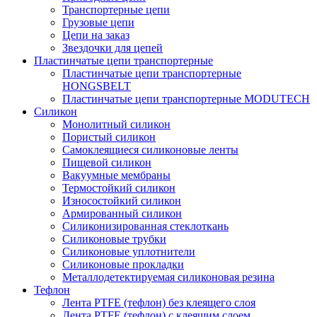
Транспортерные цепи
Грузовые цепи
Цепи на заказ
Звездочки для цепей
Пластинчатые цепи транспортерные
Пластинчатые цепи транспортерные
HONGSBELT
Пластинчатые цепи транспортерные MODUTECH
Силикон
Монолитный силикон
Пористый силикон
Самоклеящиеся силиконовые ленты
Пищевой силикон
Вакуумные мембраны
Термостойкий силикон
Износостойкий силикон
Армированный силикон
Силиконизированная стеклоткань
Силиконовые трубки
Силиконовые уплотнители
Силиконовые прокладки
Металлодетектируемая силиконовая резина
Тефлон
Лента PTFE (тефлон) без клеящего слоя
Лента PTFE (тефлон) с клеящим слоем