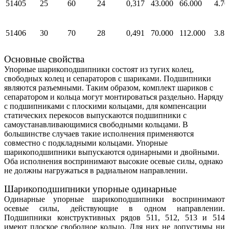
51405
25
60
24
0,317
43.000
66.000
4.70
51406
30
70
28
0,491
70.000
112.000
3.85
Основные свойства
51407
35
80
32
0,739
76.000
126.000
3.60
Упорные шарикоподшипники состоят из тугих колец,
свободных колец и сепараторов с шариками. Подшипники
являются разъемными. Таким образом, комплект шариков с
51408
40
90
36
1,083
96.000
170.000
3.25
сепаратором и кольца могут монтироваться раздельно. Наряду
с подшипниками с плоскими кольцами, для компенсации
статических перекосов выпускаются подшипники с
51409
45
100
39
1,424
123.000
222.000
2.85
самоустанавливающимися свободными кольцами. В
большинстве случаев такие исполнения применяются
совместно с подкладными кольцами. Упорные
51410
50
110
43
1,91
138.000
255.000
2.65
шарикоподшипники выпускаются одинарными и двойными.
Оба исполнения воспринимают высокие осевые силы, однако
не должны нагружаться в радиальном направлении.
51411
55
120
48
2,533
167.000
315.000
2.34
Шарикоподшипники упорные одинарные
Одинарные упорные шарикоподшипники воспринимают
осевые силы, действующие в одном направлении.
51412-
60
130
51
3,51
201.000
395.000
2.19
Подшипники конструктивных рядов 511, 512, 513 и 514
MP
имеют плоское свободное кольцо. Для них не допустимы ни