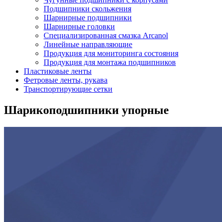
Подшипники скольжения
Шарнирные подшипники
Шарнирные головки
Специализированная смазка Arcanol
Линейные направляющие
Продукция для мониторинга состояния
Продукция для монтажа подшипников
Пластиковые ленты
Фетровые ленты, рукава
Транспортирующие сетки
Шарикоподшипники упорные