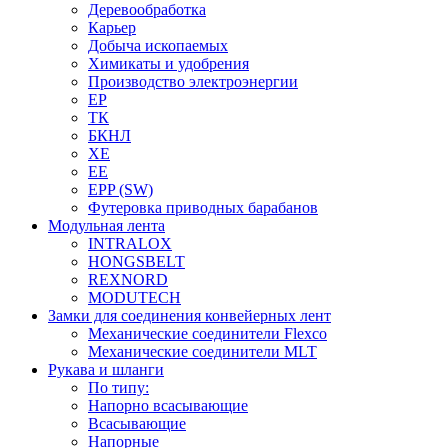
Деревообработка
Карьер
Добыча ископаемых
Химикаты и удобрения
Производство электроэнергии
EP
ТК
БКНЛ
XE
EE
EPP (SW)
Футеровка приводных барабанов
Модульная лента
INTRALOX
HONGSBELT
REXNORD
MODUTECH
Замки для соединения конвейерных лент
Механические соединители Flexco
Механические соединители MLT
Рукава и шланги
По типу:
Напорно всасывающие
Всасывающие
Напорные