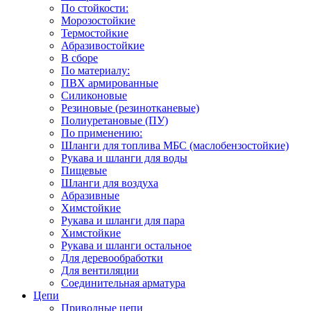
По стойкости:
Морозостойкие
Термостойкие
Абразивостойкие
В сборе
По материалу:
ПВХ армированные
Силиконовые
Резиновые (резинотканевые)
Полиуретановые (ПУ)
По применению:
Шланги для топлива МБС (маслобензостойкие)
Рукава и шланги для воды
Пищевые
Шланги для воздуха
Абразивные
Химстойкие
Рукава и шланги для пара
Химстойкие
Рукава и шланги остальное
Для деревообработки
Для вентиляции
Соединительная арматура
Цепи
Приводные цепи