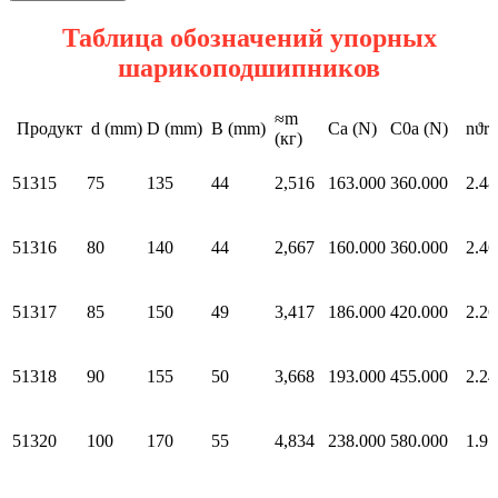
Таблица обозначений упорных
шарикоподшипников
≈m
Продукт
d (mm)
D (mm)
B (mm)
Ca (N)
C0a (N)
nϑr 
(кг)
51315
75
135
44
2,516
163.000
360.000
2.48
51316
80
140
44
2,667
160.000
360.000
2.46
51317
85
150
49
3,417
186.000
420.000
2.26
51318
90
155
50
3,668
193.000
455.000
2.24
51320
100
170
55
4,834
238.000
580.000
1.97