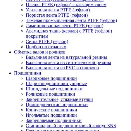
Пленка PTFE (тефлон) с клеящим слоем
Усиленная лента PTFE (тефлон)
Пористая лента PTFE (тефлон)
Тяжелая промышленная лента PTFE (тефлон)
Ламинированная лента PTFE (тефлон)
Арамидная ткань (кевлар) с PTFE (тефлон)
покрытием
Сетка PTFE (тефлон)
Подбор по отраслям
Обмотка валов и роликов
Вальянная лента из натуральной резины
Вальянная лента из синтетической резины
Вальянная лента из PVC и силикона
Подшипники
Шариковые подшипники
Шарикоподшипники упорные
Шпиндельные подшипники
Роликовые подшипники
Закрепительные, стяжные втулки
Цилиндрические подшипники
Конические подшипники
Игольчатые подшипники
Закрепляемые подшипники
Стационарный подшипниковый корпус SNS
Чугунные подшипники с корпусами