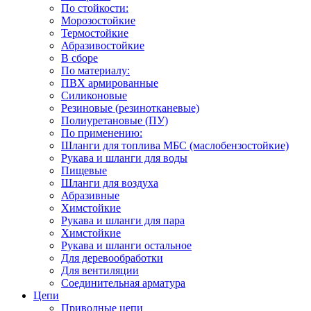
По стойкости:
Морозостойкие
Термостойкие
Абразивостойкие
В сборе
По материалу:
ПВХ армированные
Силиконовые
Резиновые (резинотканевые)
Полиуретановые (ПУ)
По применению:
Шланги для топлива МБС (маслобензостойкие)
Рукава и шланги для воды
Пищевые
Шланги для воздуха
Абразивные
Химстойкие
Рукава и шланги для пара
Химстойкие
Рукава и шланги остальное
Для деревообработки
Для вентиляции
Соединительная арматура
Цепи
Приводные цепи