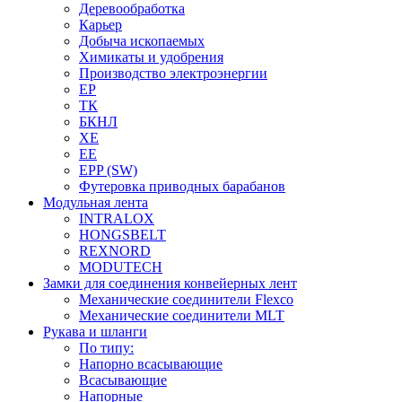
Деревообработка
Карьер
Добыча ископаемых
Химикаты и удобрения
Производство электроэнергии
EP
ТК
БКНЛ
XE
EE
EPP (SW)
Футеровка приводных барабанов
Модульная лента
INTRALOX
HONGSBELT
REXNORD
MODUTECH
Замки для соединения конвейерных лент
Механические соединители Flexco
Механические соединители MLT
Рукава и шланги
По типу:
Напорно всасывающие
Всасывающие
Напорные