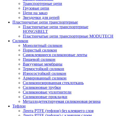
Транспортерные цепи
Грузовые цепи
Цепи на заказ
Звездочки для цепей
Пластинчатые цепи транспортерные
Пластинчатые цепи транспортерные
HONGSBELT
Пластинчатые цепи транспортерные MODUTECH
Силикон
Монолитный силикон
Пористый силикон
Самоклеящиеся силиконовые ленты
Пищевой силикон
Вакуумные мембраны
Термостойкий силикон
Износостойкий силикон
Армированный силикон
Силиконизированная стеклоткань
Силиконовые трубки
Силиконовые уплотнители
Силиконовые прокладки
Металлодетектируемая силиконовая резина
Тефлон
Лента PTFE (тефлон) без клеящего слоя
Лента PTFE (тефлон) с клеящим слоем