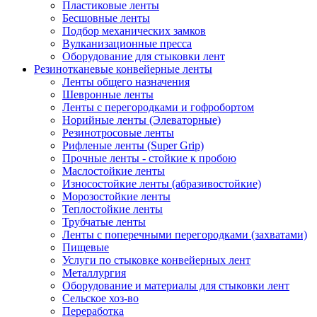
Пластиковые ленты
Бесшовные ленты
Подбор механических замков
Вулканизационные пресса
Оборудование для стыковки лент
Резинотканевые конвейерные ленты
Ленты общего назначения
Шевронные ленты
Ленты с перегородками и гофробортом
Норийные ленты (Элеваторные)
Резинотросовые ленты
Рифленые ленты (Super Grip)
Прочные ленты - стойкие к пробою
Маслостойкие ленты
Износостойкие ленты (абразивостойкие)
Морозостойкие ленты
Теплостойкие ленты
Трубчатые ленты
Ленты с поперечными перегородками (захватами)
Пищевые
Услуги по стыковке конвейерных лент
Металлургия
Оборудование и материалы для стыковки лент
Сельское хоз-во
Переработка