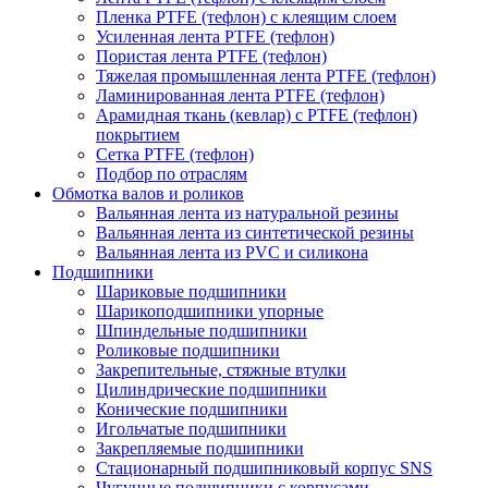
Пленка PTFE (тефлон) с клеящим слоем
Усиленная лента PTFE (тефлон)
Пористая лента PTFE (тефлон)
Тяжелая промышленная лента PTFE (тефлон)
Ламинированная лента PTFE (тефлон)
Арамидная ткань (кевлар) с PTFE (тефлон)
покрытием
Сетка PTFE (тефлон)
Подбор по отраслям
Обмотка валов и роликов
Вальянная лента из натуральной резины
Вальянная лента из синтетической резины
Вальянная лента из PVC и силикона
Подшипники
Шариковые подшипники
Шарикоподшипники упорные
Шпиндельные подшипники
Роликовые подшипники
Закрепительные, стяжные втулки
Цилиндрические подшипники
Конические подшипники
Игольчатые подшипники
Закрепляемые подшипники
Стационарный подшипниковый корпус SNS
Чугунные подшипники с корпусами