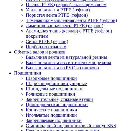
Пленка PTFE (тефлон) с клеящим слоем
Усиленная лента PTFE (тефлон)
Пористая лента PTFE (тефлон)
Тяжелая промышленная лента PTFE (тефлон)
Ламинированная лента PTFE (тефлон)
Арамидная ткань (кевлар) с PTFE (тефлон)
покрытием
Сетка PTFE (тефлон)
Подбор по отраслям
Обмотка валов и роликов
Вальянная лента из натуральной резины
Вальянная лента из синтетической резины
Вальянная лента из PVC и силикона
Подшипники
Шариковые подшипники
Шарикоподшипники упорные
Шпиндельные подшипники
Роликовые подшипники
Закрепительные, стяжные втулки
Цилиндрические подшипники
Конические подшипники
Игольчатые подшипники
Закрепляемые подшипники
Стационарный подшипниковый корпус SNS
Чугунные подшипники с корпусами