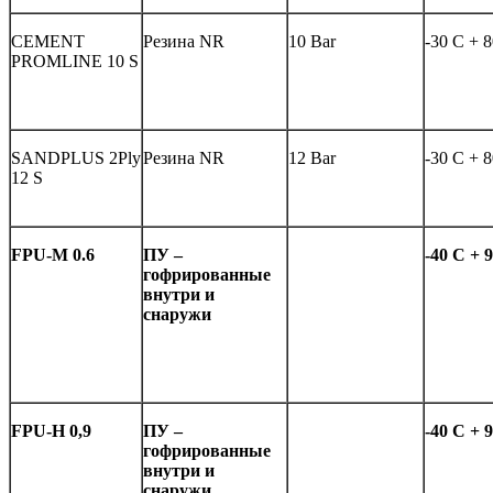
CEMENT
Резина NR
10 Bar
-30 C + 
PROMLINE 10 S
SANDPLUS 2Ply
Резина NR
12 Bar
-30 C + 
12 S
FPU-M 0.6
ПУ –
-4
0 C + 
гофрированные
внутри и
снаружи
FPU-H 0,9
ПУ –
-4
0 C + 
гофрированные
внутри и
снаружи