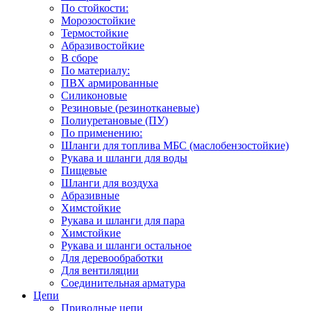
По стойкости:
Морозостойкие
Термостойкие
Абразивостойкие
В сборе
По материалу:
ПВХ армированные
Силиконовые
Резиновые (резинотканевые)
Полиуретановые (ПУ)
По применению:
Шланги для топлива МБС (маслобензостойкие)
Рукава и шланги для воды
Пищевые
Шланги для воздуха
Абразивные
Химстойкие
Рукава и шланги для пара
Химстойкие
Рукава и шланги остальное
Для деревообработки
Для вентиляции
Соединительная арматура
Цепи
Приводные цепи