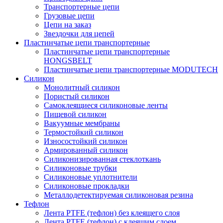
Транспортерные цепи
Грузовые цепи
Цепи на заказ
Звездочки для цепей
Пластинчатые цепи транспортерные
Пластинчатые цепи транспортерные
HONGSBELT
Пластинчатые цепи транспортерные MODUTECH
Силикон
Монолитный силикон
Пористый силикон
Самоклеящиеся силиконовые ленты
Пищевой силикон
Вакуумные мембраны
Термостойкий силикон
Износостойкий силикон
Армированный силикон
Силиконизированная стеклоткань
Силиконовые трубки
Силиконовые уплотнители
Силиконовые прокладки
Металлодетектируемая силиконовая резина
Тефлон
Лента PTFE (тефлон) без клеящего слоя
Лента PTFE (тефлон) с клеящим слоем