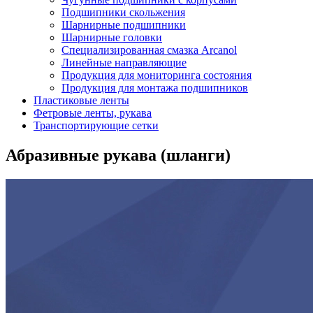
Подшипники скольжения
Шарнирные подшипники
Шарнирные головки
Специализированная смазка Arcanol
Линейные направляющие
Продукция для мониторинга состояния
Продукция для монтажа подшипников
Пластиковые ленты
Фетровые ленты, рукава
Транспортирующие сетки
Абразивные рукава (шланги)