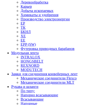
Деревообработка
Карьер
Добыча ископаемых
Химикаты и удобрения
Производство электроэнергии
EP
ТК
БКНЛ
XE
EE
EPP (SW)
Футеровка приводных барабанов
Модульная лента
INTRALOX
HONGSBELT
REXNORD
MODUTECH
Замки для соединения конвейерных лент
Механические соединители Flexco
Механические соединители MLT
Рукава и шланги
По типу:
Напорно всасывающие
Всасывающие
Напорные