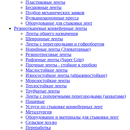
Пластиковые ленты
Бесшовные ленты
Подбор механических замков
Вулканизационные пресса
Оборудование для стыковки лент
Резинотканевые конвейерные ленты
Ленты общего назначения
Шевронные ленты
Ленты с перегородками и гофробортом
Норийные ленты (Элеваторные)
Резинотросовые ленты
Рифленые ленты (Super Grip)
Прочные ленты - стойкие к пробою
Маслостойкие ленты
Износостойкие ленты (абразивостойкие)
Морозостойкие ленты
Теплостойкие ленты
Трубчатые ленты
Ленты с поперечными перегородками (захватами)
Пищевые
Услуги по стыковке конвейерных лент
Металлургия
Оборудование и материалы для стыковки лент
Сельское хоз-во
Переработка