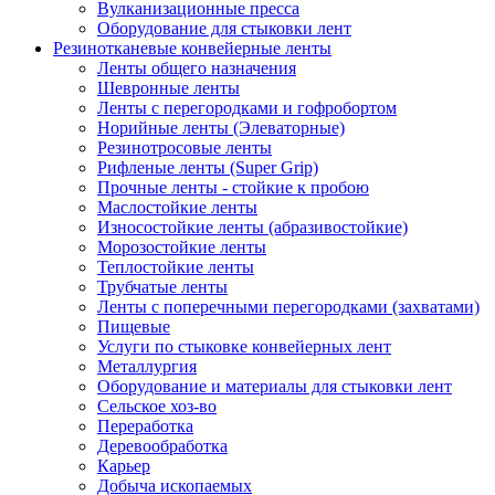
Вулканизационные пресса
Оборудование для стыковки лент
Резинотканевые конвейерные ленты
Ленты общего назначения
Шевронные ленты
Ленты с перегородками и гофробортом
Норийные ленты (Элеваторные)
Резинотросовые ленты
Рифленые ленты (Super Grip)
Прочные ленты - стойкие к пробою
Маслостойкие ленты
Износостойкие ленты (абразивостойкие)
Морозостойкие ленты
Теплостойкие ленты
Трубчатые ленты
Ленты с поперечными перегородками (захватами)
Пищевые
Услуги по стыковке конвейерных лент
Металлургия
Оборудование и материалы для стыковки лент
Сельское хоз-во
Переработка
Деревообработка
Карьер
Добыча ископаемых