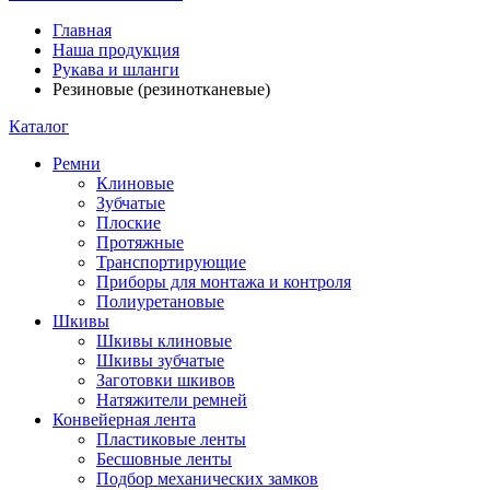
Главная
Наша продукция
Рукава и шланги
Резиновые (резинотканевые)
Каталог
Ремни
Клиновые
Зубчатые
Плоские
Протяжные
Транспортирующие
Приборы для монтажа и контроля
Полиуретановые
Шкивы
Шкивы клиновые
Шкивы зубчатые
Заготовки шкивов
Натяжители ремней
Конвейерная лента
Пластиковые ленты
Бесшовные ленты
Подбор механических замков