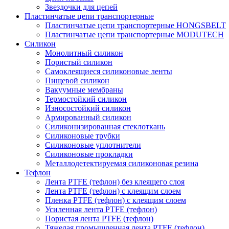
Звездочки для цепей
Пластинчатые цепи транспортерные
Пластинчатые цепи транспортерные HONGSBELT
Пластинчатые цепи транспортерные MODUTECH
Силикон
Монолитный силикон
Пористый силикон
Самоклеящиеся силиконовые ленты
Пищевой силикон
Вакуумные мембраны
Термостойкий силикон
Износостойкий силикон
Армированный силикон
Силиконизированная стеклоткань
Силиконовые трубки
Силиконовые уплотнители
Силиконовые прокладки
Металлодетектируемая силиконовая резина
Тефлон
Лента PTFE (тефлон) без клеящего слоя
Лента PTFE (тефлон) с клеящим слоем
Пленка PTFE (тефлон) с клеящим слоем
Усиленная лента PTFE (тефлон)
Пористая лента PTFE (тефлон)
Тяжелая промышленная лента PTFE (тефлон)