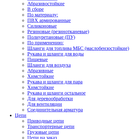
Абразивостойкие
В сборе
По материалу:
ПВХ армированные
Силиконовые
Резиновые (резинотканевые)
Полиуретановые (ПУ)
По применению:
Шланги для топлива МБС (маслобензостойкие)
Рукава и шланги для воды
Пищевые
Шланги для воздуха
Абразивные
Химстойкие
Рукава и шланги для пара
Химстойкие
Рукава и шланги остальное
Для деревообработки
Для вентиляции
Соединительная арматура
Цепи
Приводные цепи
Транспортерные цепи
Грузовые цепи
Цепи на заказ