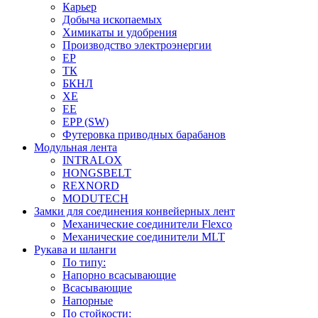
Карьер
Добыча ископаемых
Химикаты и удобрения
Производство электроэнергии
EP
ТК
БКНЛ
XE
EE
EPP (SW)
Футеровка приводных барабанов
Модульная лента
INTRALOX
HONGSBELT
REXNORD
MODUTECH
Замки для соединения конвейерных лент
Механические соединители Flexco
Механические соединители MLT
Рукава и шланги
По типу:
Напорно всасывающие
Всасывающие
Напорные
По стойкости: