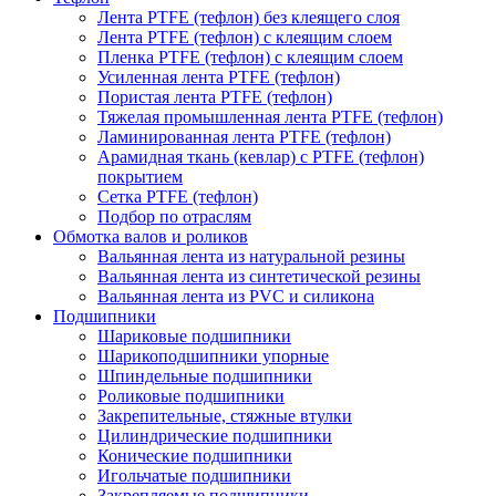
Лента PTFE (тефлон) без клеящего слоя
Лента PTFE (тефлон) с клеящим слоем
Пленка PTFE (тефлон) с клеящим слоем
Усиленная лента PTFE (тефлон)
Пористая лента PTFE (тефлон)
Тяжелая промышленная лента PTFE (тефлон)
Ламинированная лента PTFE (тефлон)
Арамидная ткань (кевлар) с PTFE (тефлон)
покрытием
Сетка PTFE (тефлон)
Подбор по отраслям
Обмотка валов и роликов
Вальянная лента из натуральной резины
Вальянная лента из синтетической резины
Вальянная лента из PVC и силикона
Подшипники
Шариковые подшипники
Шарикоподшипники упорные
Шпиндельные подшипники
Роликовые подшипники
Закрепительные, стяжные втулки
Цилиндрические подшипники
Конические подшипники
Игольчатые подшипники
Закрепляемые подшипники