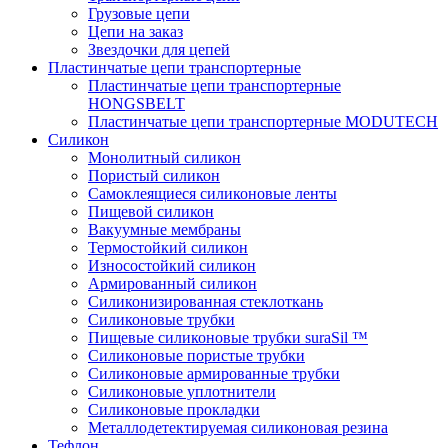
Грузовые цепи
Цепи на заказ
Звездочки для цепей
Пластинчатые цепи транспортерные
Пластинчатые цепи транспортерные
HONGSBELT
Пластинчатые цепи транспортерные MODUTECH
Силикон
Монолитный силикон
Пористый силикон
Самоклеящиеся силиконовые ленты
Пищевой силикон
Вакуумные мембраны
Термостойкий силикон
Износостойкий силикон
Армированный силикон
Силиконизированная стеклоткань
Силиконовые трубки
Пищевые силиконовые трубки suraSil ™
Силиконовые пористые трубки
Силиконовые армированные трубки
Силиконовые уплотнители
Силиконовые прокладки
Металлодетектируемая силиконовая резина
Тефлон