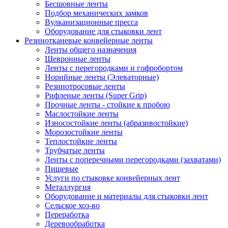
Бесшовные ленты
Подбор механических замков
Вулканизационные пресса
Оборудование для стыковки лент
Резинотканевые конвейерные ленты
Ленты общего назначения
Шевронные ленты
Ленты с перегородками и гофробортом
Норийные ленты (Элеваторные)
Резинотросовые ленты
Рифленые ленты (Super Grip)
Прочные ленты - стойкие к пробою
Маслостойкие ленты
Износостойкие ленты (абразивостойкие)
Морозостойкие ленты
Теплостойкие ленты
Трубчатые ленты
Ленты с поперечными перегородками (захватами)
Пищевые
Услуги по стыковке конвейерных лент
Металлургия
Оборудование и материалы для стыковки лент
Сельское хоз-во
Переработка
Деревообработка