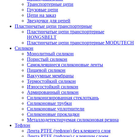
Транспортерные цепи
Грузовые цепи
Цепи на заказ
Звездочки для цепей
Пластинчатые цепи транспортерные
Пластинчатые цепи транспортерные
HONGSBELT
Пластинчатые цепи транспортерные MODUTECH
Силикон
Монолитный силикон
Пористый силикон
Самоклеящиеся силиконовые ленты
Пищевой силикон
Вакуумные мембраны
Термостойкий силикон
Износостойкий силикон
Армированный силикон
Силиконизированная стеклоткань
Силиконовые трубки
Силиконовые уплотнители
Силиконовые прокладки
Металлодетектируемая силиконовая резина
Тефлон
Лента PTFE (тефлон) без клеящего слоя
Лента PTFE (тефлон) с клеящим слоем