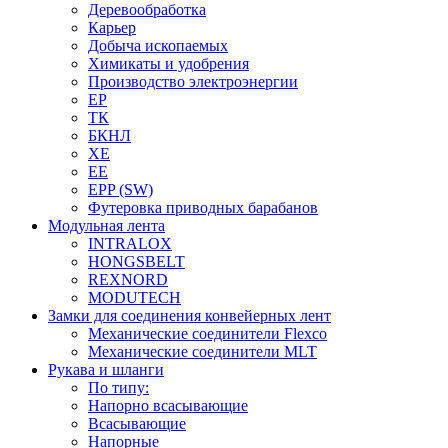
Деревообработка
Карьер
Добыча ископаемых
Химикаты и удобрения
Производство электроэнергии
EP
ТК
БКНЛ
XE
EE
EPP (SW)
Футеровка приводных барабанов
Модульная лента
INTRALOX
HONGSBELT
REXNORD
MODUTECH
Замки для соединения конвейерных лент
Механические соединители Flexco
Механические соединители MLT
Рукава и шланги
По типу:
Напорно всасывающие
Всасывающие
Напорные