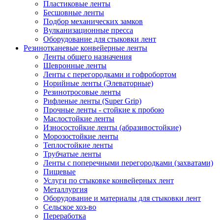
Пластиковые ленты
Бесшовные ленты
Подбор механических замков
Вулканизационные пресса
Оборудование для стыковки лент
Резинотканевые конвейерные ленты
Ленты общего назначения
Шевронные ленты
Ленты с перегородками и гофробортом
Норийные ленты (Элеваторные)
Резинотросовые ленты
Рифленые ленты (Super Grip)
Прочные ленты - стойкие к пробою
Маслостойкие ленты
Износостойкие ленты (абразивостойкие)
Морозостойкие ленты
Теплостойкие ленты
Трубчатые ленты
Ленты с поперечными перегородками (захватами)
Пищевые
Услуги по стыковке конвейерных лент
Металлургия
Оборудование и материалы для стыковки лент
Сельское хоз-во
Переработка