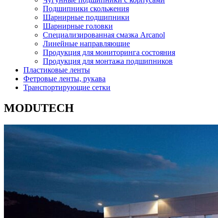
Подшипники скольжения
Шарнирные подшипники
Шарнирные головки
Специализированная смазка Arcanol
Линейные направляющие
Продукция для мониторинга состояния
Продукция для монтажа подшипников
Пластиковые ленты
Фетровые ленты, рукава
Транспортирующие сетки
MODUTECH