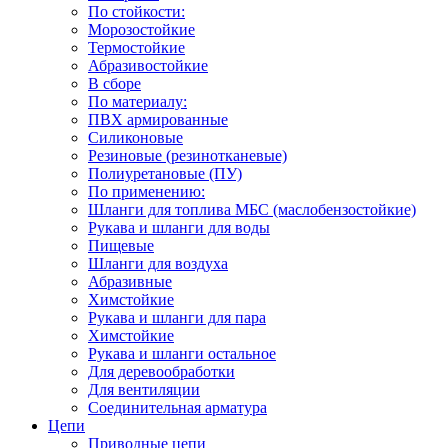
По стойкости:
Морозостойкие
Термостойкие
Абразивостойкие
В сборе
По материалу:
ПВХ армированные
Силиконовые
Резиновые (резинотканевые)
Полиуретановые (ПУ)
По применению:
Шланги для топлива МБС (маслобензостойкие)
Рукава и шланги для воды
Пищевые
Шланги для воздуха
Абразивные
Химстойкие
Рукава и шланги для пара
Химстойкие
Рукава и шланги остальное
Для деревообработки
Для вентиляции
Соединительная арматура
Цепи
Приводные цепи