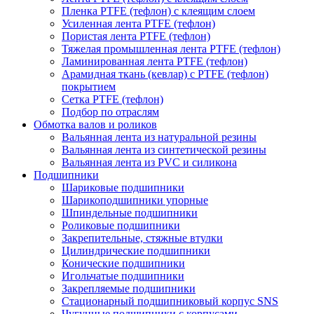
Пленка PTFE (тефлон) с клеящим слоем
Усиленная лента PTFE (тефлон)
Пористая лента PTFE (тефлон)
Тяжелая промышленная лента PTFE (тефлон)
Ламинированная лента PTFE (тефлон)
Арамидная ткань (кевлар) с PTFE (тефлон)
покрытием
Сетка PTFE (тефлон)
Подбор по отраслям
Обмотка валов и роликов
Вальянная лента из натуральной резины
Вальянная лента из синтетической резины
Вальянная лента из PVC и силикона
Подшипники
Шариковые подшипники
Шарикоподшипники упорные
Шпиндельные подшипники
Роликовые подшипники
Закрепительные, стяжные втулки
Цилиндрические подшипники
Конические подшипники
Игольчатые подшипники
Закрепляемые подшипники
Стационарный подшипниковый корпус SNS
Чугунные подшипники с корпусами