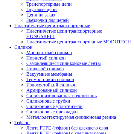
Транспортерные цепи
Грузовые цепи
Цепи на заказ
Звездочки для цепей
Пластинчатые цепи транспортерные
Пластинчатые цепи транспортерные
HONGSBELT
Пластинчатые цепи транспортерные MODUTECH
Силикон
Монолитный силикон
Пористый силикон
Самоклеящиеся силиконовые ленты
Пищевой силикон
Вакуумные мембраны
Термостойкий силикон
Износостойкий силикон
Армированный силикон
Силиконизированная стеклоткань
Силиконовые трубки
Силиконовые уплотнители
Силиконовые прокладки
Металлодетектируемая силиконовая резина
Тефлон
Лента PTFE (тефлон) без клеящего слоя
Лента PTFE (тефлон) с клеящим слоем