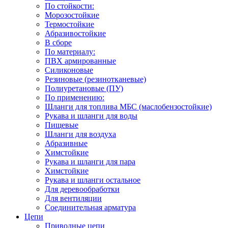
По стойкости:
Морозостойкие
Термостойкие
Абразивостойкие
В сборе
По материалу:
ПВХ армированные
Силиконовые
Резиновые (резинотканевые)
Полиуретановые (ПУ)
По применению:
Шланги для топлива МБС (маслобензостойкие)
Рукава и шланги для воды
Пищевые
Шланги для воздуха
Абразивные
Химстойкие
Рукава и шланги для пара
Химстойкие
Рукава и шланги остальное
Для деревообработки
Для вентиляции
Соединительная арматура
Цепи
Приводные цепи