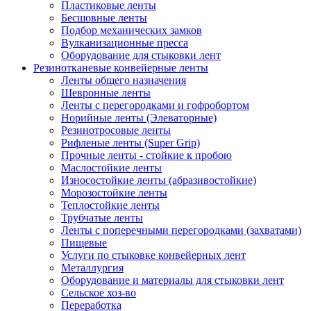
Пластиковые ленты
Бесшовные ленты
Подбор механических замков
Вулканизационные пресса
Оборудование для стыковки лент
Резинотканевые конвейерные ленты
Ленты общего назначения
Шевронные ленты
Ленты с перегородками и гофробортом
Норийные ленты (Элеваторные)
Резинотросовые ленты
Рифленые ленты (Super Grip)
Прочные ленты - стойкие к пробою
Маслостойкие ленты
Износостойкие ленты (абразивостойкие)
Морозостойкие ленты
Теплостойкие ленты
Трубчатые ленты
Ленты с поперечными перегородками (захватами)
Пищевые
Услуги по стыковке конвейерных лент
Металлургия
Оборудование и материалы для стыковки лент
Сельское хоз-во
Переработка