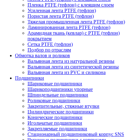
Пленка PTFE (тефлон) с клеящим слоем
Усиленная лента PTFE (тефлон)
Пористая лента PTFE (тефлон)
Тяжелая промышленная лента PTFE (тефлон)
Ламинированная лента PTFE (тефлон)
Арамидная ткань (кевлар) с PTFE (тефлон)
покрытием
Сетка PTFE (тефлон)
Подбор по отраслям
Обмотка валов и роликов
Вальянная лента из натуральной резины
Вальянная лента из синтетической резины
Вальянная лента из PVC и силикона
Подшипники
Шариковые подшипники
Шарикоподшипники упорные
Шпиндельные подшипники
Роликовые подшипники
Закрепительные, стяжные втулки
Цилиндрические подшипники
Конические подшипники
Игольчатые подшипники
Закрепляемые подшипники
Стационарный подшипниковый корпус SNS
Чугунные подшипники с корпусами