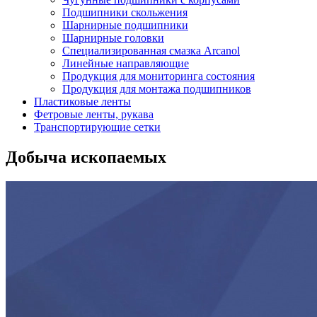
Подшипники скольжения
Шарнирные подшипники
Шарнирные головки
Специализированная смазка Arcanol
Линейные направляющие
Продукция для мониторинга состояния
Продукция для монтажа подшипников
Пластиковые ленты
Фетровые ленты, рукава
Транспортирующие сетки
Добыча ископаемых