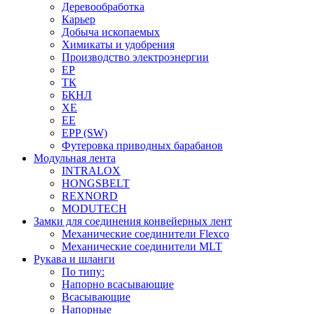
Деревообработка
Карьер
Добыча ископаемых
Химикаты и удобрения
Производство электроэнергии
EP
ТК
БКНЛ
XE
EE
EPP (SW)
Футеровка приводных барабанов
Модульная лента
INTRALOX
HONGSBELT
REXNORD
MODUTECH
Замки для соединения конвейерных лент
Механические соединители Flexco
Механические соединители MLT
Рукава и шланги
По типу:
Напорно всасывающие
Всасывающие
Напорные