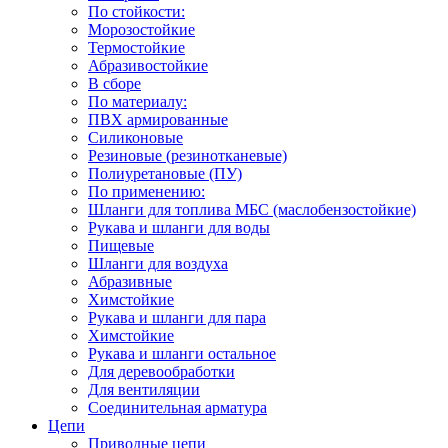
По стойкости:
Морозостойкие
Термостойкие
Абразивостойкие
В сборе
По материалу:
ПВХ армированные
Силиконовые
Резиновые (резинотканевые)
Полиуретановые (ПУ)
По применению:
Шланги для топлива МБС (маслобензостойкие)
Рукава и шланги для воды
Пищевые
Шланги для воздуха
Абразивные
Химстойкие
Рукава и шланги для пара
Химстойкие
Рукава и шланги остальное
Для деревообработки
Для вентиляции
Соединительная арматура
Цепи
Приводные цепи