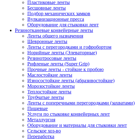
Пластиковые ленты
Бесшовные ленты
Подбор механических замков
Вулканизационные пресса
Оборудование для стыковки лент
Резинотканевые конвейерные ленты
Ленты общего назначения
Шевронные ленты
Ленты с перегородками и гофробортом
Норийные ленты (Элеваторные)
Резинотросовые ленты
Рифленые ленты (Super Grip)
Прочные ленты - стойкие к пробою
Маслостойкие ленты
Износостойкие ленты (абразивостойкие)
Морозостойкие ленты
Теплостойкие ленты
Трубчатые ленты
Ленты с поперечными перегородками (захватами)
Пищевые
Услуги по стыковке конвейерных лент
Металлургия
Оборудование и материалы для стыковки лент
Сельское хоз-во
Переработка