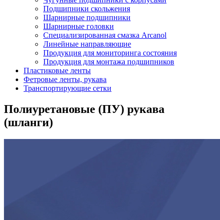
Подшипники скольжения
Шарнирные подшипники
Шарнирные головки
Специализированная смазка Arcanol
Линейные направляющие
Продукция для мониторинга состояния
Продукция для монтажа подшипников
Пластиковые ленты
Фетровые ленты, рукава
Транспортирующие сетки
Полиуретановые (ПУ) рукава
(шланги)