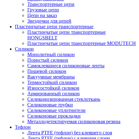
Транспортерные цепи
Грузовые цепи
Цепи на заказ
Звездочки для цепей
Пластинчатые цепи транспортерные
Пластинчатые цепи транспортерные
HONGSBELT
Пластинчатые цепи транспортерные MODUTECH
Силикон
Монолитный силикон
Пористый силикон
Самоклеящиеся силиконовые ленты
Пищевой силикон
Вакуумные мембраны
Термостойкий силикон
Износостойкий силикон
Армированный силикон
Силиконизированная стеклоткань
Силиконовые трубки
Силиконовые уплотнители
Силиконовые прокладки
Металлодетектируемая силиконовая резина
Тефлон
Лента PTFE (тефлон) без клеящего слоя
Лента PTFE (тефлон) с клеящим слоем