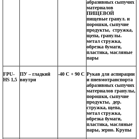
абразивных сыпучих
материалов
ПИЩЕВОЙ
пищевые гранул. и
порошки, сыпучие
продукты, стружка,
щепа, гранулы.
метал стружка,
обрезка бумаги,
пластика, масляные
пары
FPU-
ПУ
– гладкий
-4
0 C + 90
C
Рукав для аспирации
HS 1
,5
внутри
и пневмотранспорта
абразивных сыпучих
материалов гранулы,
порошки, сыпучие
продукты, дер.
стружка, щепа,
метал стружка,
обрезка бумаги,
пластика, масляные
пары, зерно. Крупы