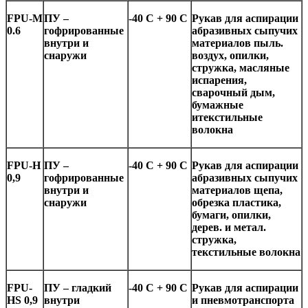
FPU-M
ПУ –
-4
0 C + 90
C
Рукав для аспирации
0.6
гофрированные
абразивных сыпучих
внутри и
материалов пыль.
снаружи
воздух, опилки,
стружка, масляные
испарения,
сварочный дым,
бумажные
итекстильные
волокна
FPU-H
ПУ –
-4
0 C + 90
C
Рукав для аспирации
0,9
гофрированные
абразивных сыпучих
внутри и
материалов щепа,
снаружи
обрезка пластика,
бумаги, опилки,
дерев. и метал.
стружка,
текстильные волокна
FPU-
ПУ
– гладкий
-4
0 C + 90
C
Рукав для аспирации
HS 0,9
внутри
и пневмотранспорта