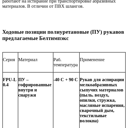
работают на истирание при транспортировке абразивных
материалов. В отличии от ПВХ шлангов.
Ходовые позиции полиуретановые (ПУ) рукавов
предлагаемые Белтимпэкс
Серия
Материал
Раб.
Применение
температура
FPU-L
ПУ –
-4
0 C + 90
C
Рукав для аспирации
0.4
гофрированные
мелкоабразивных
внутри и
сыпучих материалов
снаружи
(пыль. воздух,
опилки, стружка,
масляные испарения,
сварочный дым,
текстильные
волокна)