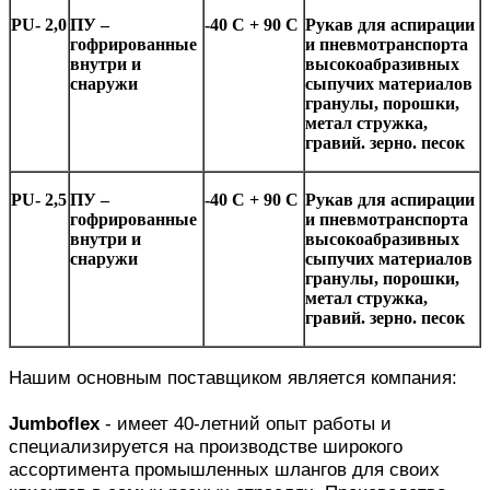
PU- 2,0
ПУ –
-4
0 C + 90
C
Рукав для аспирации
гофрированные
и пневмотранспорта
внутри и
высокоабразивных
снаружи
сыпучих материалов
гранулы, порошки,
метал стружка,
гравий. зерно. песок
PU- 2,5
ПУ –
-4
0 C + 90
C
Рукав для аспирации
гофрированные
и пневмотранспорта
внутри и
высокоабразивных
снаружи
сыпучих материалов
гранулы, порошки,
метал стружка,
гравий. зерно. песок
Нашим основным поставщиком является компания:
Jumboflex
- имеет 40-летний опыт работы и
специализируется на производстве широкого
ассортимента промышленных шлангов для своих