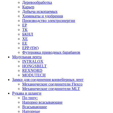
Деревообработка
Карьер
Добыча ископаемых
Химикаты и удобрения
Производство электроэнергии
EP
ТК
БКНЛ
XE
EE
EPP (SW)
Футеровка приводных барабанов
Модульная лента
INTRALOX
HONGSBELT
REXNORD
MODUTECH
Замки для соединения конвейерных лент
Механические соединители Flexco
Механические соединители MLT
Рукава и шланги
По типу:
Напорно всасывающие
Всасывающие
Напорные