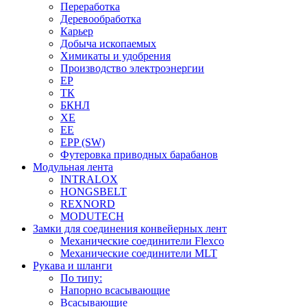
Переработка
Деревообработка
Карьер
Добыча ископаемых
Химикаты и удобрения
Производство электроэнергии
EP
ТК
БКНЛ
XE
EE
EPP (SW)
Футеровка приводных барабанов
Модульная лента
INTRALOX
HONGSBELT
REXNORD
MODUTECH
Замки для соединения конвейерных лент
Механические соединители Flexco
Механические соединители MLT
Рукава и шланги
По типу:
Напорно всасывающие
Всасывающие