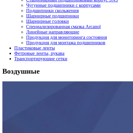
Чугунные подшипники с корпусами
Подшипники скольжения
Шарнирные подшипники
Шарнирные головки
Специализированная смазка Arcanol
Линейные направляющие
Продукция для мониторинга состояния
Продукция для монтажа подшипников
Пластиковые ленты
Фетровые ленты, рукава
Транспортирующие сетки
Воздушные