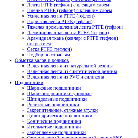
Лента PTFE (тефлон) с клеящим слоем
Пленка PTFE (тефлон) с клеящим слоем
Усиленная лента PTFE (тефлон)
Пористая лента PTFE (тефлон)
Тяжелая промышленная лента PTFE (тефлон)
Ламинированная лента PTFE (тефлон)
Арамидная ткань (кевлар) с PTFE (тефлон)
покрытием
Сетка PTFE (тефлон)
Подбор по отраслям
Обмотка валов и роликов
Вальянная лента из натуральной резины
Вальянная лента из синтетической резины
Вальянная лента из PVC и силикона
Подшипники
Шариковые подшипники
Шарикоподшипники упорные
Шпиндельные подшипники
Роликовые подшипники
Закрепительные, стяжные втулки
Цилиндрические подшипники
Конические подшипники
Игольчатые подшипники
Закрепляемые подшипники
Стационарный подшипниковый корпус SNS