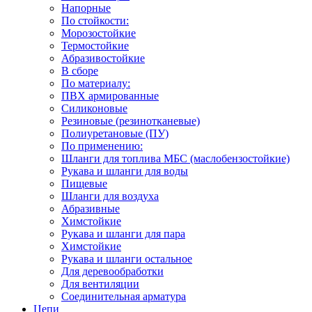
Напорные
По стойкости:
Морозостойкие
Термостойкие
Абразивостойкие
В сборе
По материалу:
ПВХ армированные
Силиконовые
Резиновые (резинотканевые)
Полиуретановые (ПУ)
По применению:
Шланги для топлива МБС (маслобензостойкие)
Рукава и шланги для воды
Пищевые
Шланги для воздуха
Абразивные
Химстойкие
Рукава и шланги для пара
Химстойкие
Рукава и шланги остальное
Для деревообработки
Для вентиляции
Соединительная арматура
Цепи