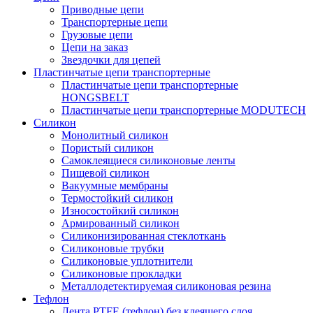
Приводные цепи
Транспортерные цепи
Грузовые цепи
Цепи на заказ
Звездочки для цепей
Пластинчатые цепи транспортерные
Пластинчатые цепи транспортерные
HONGSBELT
Пластинчатые цепи транспортерные MODUTECH
Силикон
Монолитный силикон
Пористый силикон
Самоклеящиеся силиконовые ленты
Пищевой силикон
Вакуумные мембраны
Термостойкий силикон
Износостойкий силикон
Армированный силикон
Силиконизированная стеклоткань
Силиконовые трубки
Силиконовые уплотнители
Силиконовые прокладки
Металлодетектируемая силиконовая резина
Тефлон
Лента PTFE (тефлон) без клеящего слоя