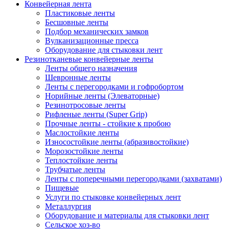
Конвейерная лента
Пластиковые ленты
Бесшовные ленты
Подбор механических замков
Вулканизационные пресса
Оборудование для стыковки лент
Резинотканевые конвейерные ленты
Ленты общего назначения
Шевронные ленты
Ленты с перегородками и гофробортом
Норийные ленты (Элеваторные)
Резинотросовые ленты
Рифленые ленты (Super Grip)
Прочные ленты - стойкие к пробою
Маслостойкие ленты
Износостойкие ленты (абразивостойкие)
Морозостойкие ленты
Теплостойкие ленты
Трубчатые ленты
Ленты с поперечными перегородками (захватами)
Пищевые
Услуги по стыковке конвейерных лент
Металлургия
Оборудование и материалы для стыковки лент
Сельское хоз-во