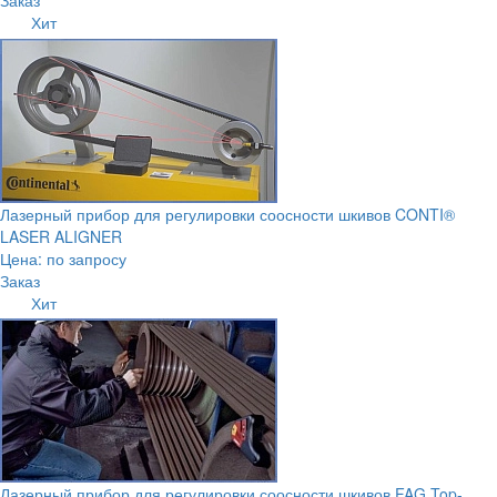
Заказ
Хит
Лазерный прибор для регулировки соосности шкивов CONTI®
LASER ALIGNER
Цена: по запросу
Заказ
Хит
Лазерный прибор для регулировки соосности шкивов FAG Top-