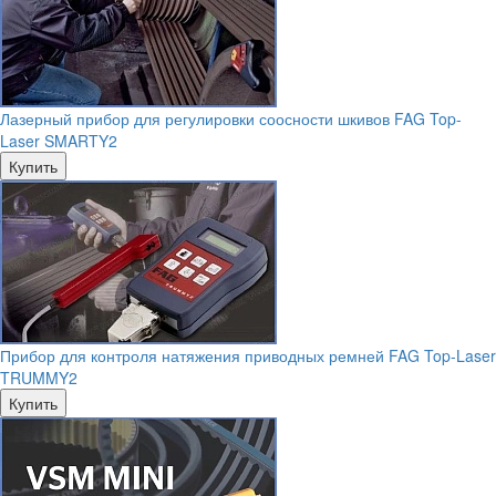
Лазерный прибор для регулировки соосности шкивов FAG Top-
Laser SMARTY2
Купить
Прибор для контроля натяжения приводных ремней FAG Top-Laser
TRUMMY2
Купить