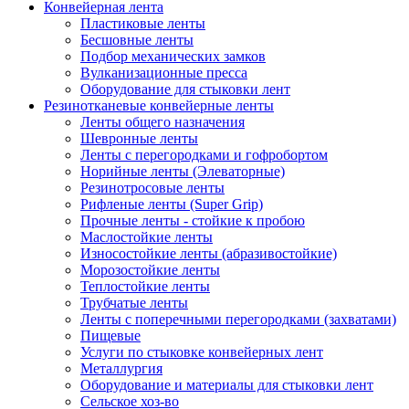
Конвейерная лента
Пластиковые ленты
Бесшовные ленты
Подбор механических замков
Вулканизационные пресса
Оборудование для стыковки лент
Резинотканевые конвейерные ленты
Ленты общего назначения
Шевронные ленты
Ленты с перегородками и гофробортом
Норийные ленты (Элеваторные)
Резинотросовые ленты
Рифленые ленты (Super Grip)
Прочные ленты - стойкие к пробою
Маслостойкие ленты
Износостойкие ленты (абразивостойкие)
Морозостойкие ленты
Теплостойкие ленты
Трубчатые ленты
Ленты с поперечными перегородками (захватами)
Пищевые
Услуги по стыковке конвейерных лент
Металлургия
Оборудование и материалы для стыковки лент
Сельское хоз-во