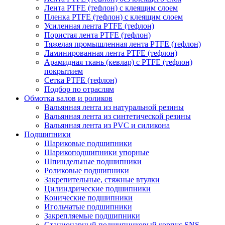
Лента PTFE (тефлон) с клеящим слоем
Пленка PTFE (тефлон) с клеящим слоем
Усиленная лента PTFE (тефлон)
Пористая лента PTFE (тефлон)
Тяжелая промышленная лента PTFE (тефлон)
Ламинированная лента PTFE (тефлон)
Арамидная ткань (кевлар) с PTFE (тефлон)
покрытием
Сетка PTFE (тефлон)
Подбор по отраслям
Обмотка валов и роликов
Вальянная лента из натуральной резины
Вальянная лента из синтетической резины
Вальянная лента из PVC и силикона
Подшипники
Шариковые подшипники
Шарикоподшипники упорные
Шпиндельные подшипники
Роликовые подшипники
Закрепительные, стяжные втулки
Цилиндрические подшипники
Конические подшипники
Игольчатые подшипники
Закрепляемые подшипники
Стационарный подшипниковый корпус SNS