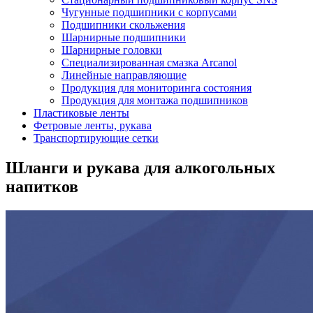
Чугунные подшипники с корпусами
Подшипники скольжения
Шарнирные подшипники
Шарнирные головки
Специализированная смазка Arcanol
Линейные направляющие
Продукция для мониторинга состояния
Продукция для монтажа подшипников
Пластиковые ленты
Фетровые ленты, рукава
Транспортирующие сетки
Шланги и рукава для алкогольных
напитков