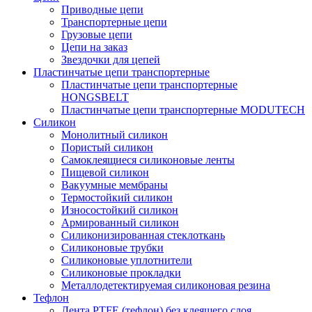
Приводные цепи
Транспортерные цепи
Грузовые цепи
Цепи на заказ
Звездочки для цепей
Пластинчатые цепи транспортерные
Пластинчатые цепи транспортерные
HONGSBELT
Пластинчатые цепи транспортерные MODUTECH
Силикон
Монолитный силикон
Пористый силикон
Самоклеящиеся силиконовые ленты
Пищевой силикон
Вакуумные мембраны
Термостойкий силикон
Износостойкий силикон
Армированный силикон
Силиконизированная стеклоткань
Силиконовые трубки
Силиконовые уплотнители
Силиконовые прокладки
Металлодетектируемая силиконовая резина
Тефлон
Лента PTFE (тефлон) без клеящего слоя