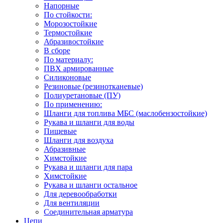
Напорные
По стойкости:
Морозостойкие
Термостойкие
Абразивостойкие
В сборе
По материалу:
ПВХ армированные
Силиконовые
Резиновые (резинотканевые)
Полиуретановые (ПУ)
По применению:
Шланги для топлива МБС (маслобензостойкие)
Рукава и шланги для воды
Пищевые
Шланги для воздуха
Абразивные
Химстойкие
Рукава и шланги для пара
Химстойкие
Рукава и шланги остальное
Для деревообработки
Для вентиляции
Соединительная арматура
Цепи