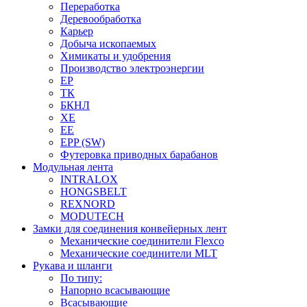
Переработка
Деревообработка
Карьер
Добыча ископаемых
Химикаты и удобрения
Производство электроэнергии
EP
ТК
БКНЛ
XE
EE
EPP (SW)
Футеровка приводных барабанов
Модульная лента
INTRALOX
HONGSBELT
REXNORD
MODUTECH
Замки для соединения конвейерных лент
Механические соединители Flexco
Механические соединители MLT
Рукава и шланги
По типу:
Напорно всасывающие
Всасывающие