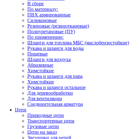
В сборе
По материалу:
ПВХ армированные
Силиконовые
Резиновые (резинотканевые)
Полиуретановые (ПУ)
По применению:
Шланги для топлива МБС (маслобензостойкие)
Рукава и шланги для воды
Пищевые
Шланги для воздуха
Абразивные
Химстойкие
Рукава и шланги для пара
Химстойкие
Рукава и шланги остальное
Для деревообработки
Для вентиляции
Соединительная арматура
Цепи
Приводные цепи
Транспортерные цепи
Грузовые цепи
Цепи на заказ
Звездочки для цепей