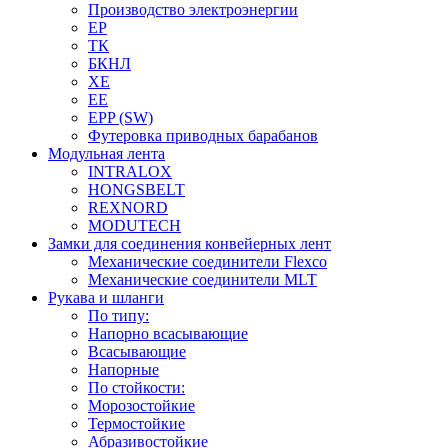
Производство электроэнергии
EP
ТК
БКНЛ
XE
EE
EPP (SW)
Футеровка приводных барабанов
Модульная лента
INTRALOX
HONGSBELT
REXNORD
MODUTECH
Замки для соединения конвейерных лент
Механические соединители Flexco
Механические соединители MLT
Рукава и шланги
По типу:
Напорно всасывающие
Всасывающие
Напорные
По стойкости:
Морозостойкие
Термостойкие
Абразивостойкие