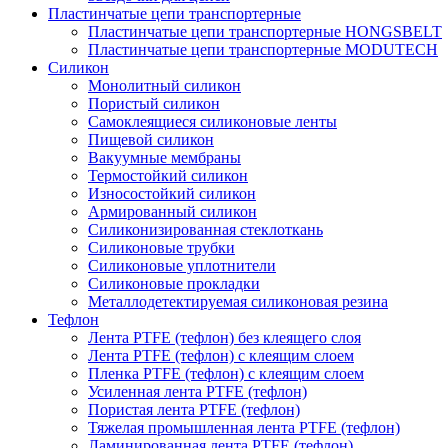
Пластинчатые цепи транспортерные
Пластинчатые цепи транспортерные HONGSBELT
Пластинчатые цепи транспортерные MODUTECH
Силикон
Монолитный силикон
Пористый силикон
Самоклеящиеся силиконовые ленты
Пищевой силикон
Вакуумные мембраны
Термостойкий силикон
Износостойкий силикон
Армированный силикон
Силиконизированная стеклоткань
Силиконовые трубки
Силиконовые уплотнители
Силиконовые прокладки
Металлодетектируемая силиконовая резина
Тефлон
Лента PTFE (тефлон) без клеящего слоя
Лента PTFE (тефлон) с клеящим слоем
Пленка PTFE (тефлон) с клеящим слоем
Усиленная лента PTFE (тефлон)
Пористая лента PTFE (тефлон)
Тяжелая промышленная лента PTFE (тефлон)
Ламинированная лента PTFE (тефлон)