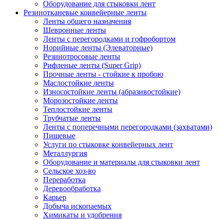
Оборудование для стыковки лент
Резинотканевые конвейерные ленты
Ленты общего назначения
Шевронные ленты
Ленты с перегородками и гофробортом
Норийные ленты (Элеваторные)
Резинотросовые ленты
Рифленые ленты (Super Grip)
Прочные ленты - стойкие к пробою
Маслостойкие ленты
Износостойкие ленты (абразивостойкие)
Морозостойкие ленты
Теплостойкие ленты
Трубчатые ленты
Ленты с поперечными перегородками (захватами)
Пищевые
Услуги по стыковке конвейерных лент
Металлургия
Оборудование и материалы для стыковки лент
Сельское хоз-во
Переработка
Деревообработка
Карьер
Добыча ископаемых
Химикаты и удобрения