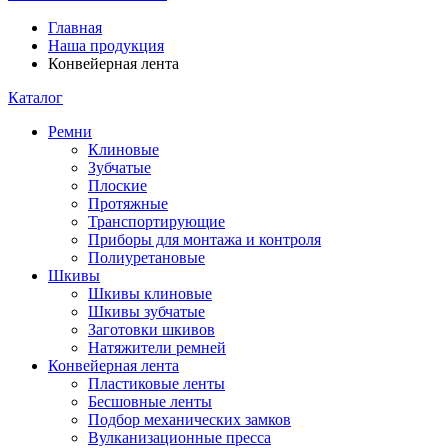
Главная
Наша продукция
Конвейерная лента
Каталог
Ремни
Клиновые
Зубчатые
Плоские
Протяжные
Транспортирующие
Приборы для монтажа и контроля
Полиуретановые
Шкивы
Шкивы клиновые
Шкивы зубчатые
Заготовки шкивов
Натяжители ремней
Конвейерная лента
Пластиковые ленты
Бесшовные ленты
Подбор механических замков
Вулканизационные пресса