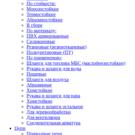
По стойкости:
Морозостойкие
Термостойкие
Абразивостойкие
В сборе
По материалу:
ПВХ армированные
Силиконовые
Резиновые (резинотканевые)
Полиуретановые (ПУ)
По применению:
Шланги для топлива МБС (маслобензостойкие)
Рукава и шланги для воды
Пищевые
Шланги для воздуха
Абразивные
Химстойкие
Рукава и шланги для пара
Химстойкие
Рукава и шланги остальное
Для деревообработки
Для вентиляции
Соединительная арматура
Цепи
Приводные цепи