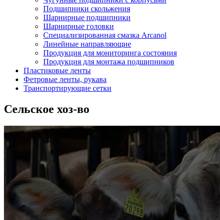
Подшипники скольжения
Шарнирные подшипники
Шарнирные головки
Специализированная смазка Arcanol
Линейные направляющие
Продукция для мониторинга состояния
Продукция для монтажа подшипников
Пластиковые ленты
Фетровые ленты, рукава
Транспортирующие сетки
Сельское хоз-во