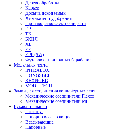
Деревообработка
Карьер
Добыча ископаемых
Химикаты и удобрения
Производство электроэнергии
EP
ТК
БКНЛ
XE
EE
EPP (SW)
Футеровка приводных барабанов
Модульная лента
INTRALOX
HONGSBELT
REXNORD
MODUTECH
Замки для соединения конвейерных лент
Механические соединители Flexco
Механические соединители MLT
Рукава и шланги
По типу:
Напорно всасывающие
Всасывающие
Напорные