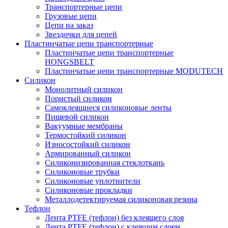
Транспортерные цепи
Грузовые цепи
Цепи на заказ
Звездочки для цепей
Пластинчатые цепи транспортерные
Пластинчатые цепи транспортерные
HONGSBELT
Пластинчатые цепи транспортерные MODUTECH
Силикон
Монолитный силикон
Пористый силикон
Самоклеящиеся силиконовые ленты
Пищевой силикон
Вакуумные мембраны
Термостойкий силикон
Износостойкий силикон
Армированный силикон
Силиконизированная стеклоткань
Силиконовые трубки
Силиконовые уплотнители
Силиконовые прокладки
Металлодетектируемая силиконовая резина
Тефлон
Лента PTFE (тефлон) без клеящего слоя
Лента PTFE (тефлон) с клеящим слоем