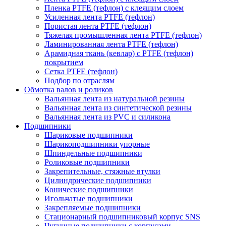
Пленка PTFE (тефлон) с клеящим слоем
Усиленная лента PTFE (тефлон)
Пористая лента PTFE (тефлон)
Тяжелая промышленная лента PTFE (тефлон)
Ламинированная лента PTFE (тефлон)
Арамидная ткань (кевлар) с PTFE (тефлон)
покрытием
Сетка PTFE (тефлон)
Подбор по отраслям
Обмотка валов и роликов
Вальянная лента из натуральной резины
Вальянная лента из синтетической резины
Вальянная лента из PVC и силикона
Подшипники
Шариковые подшипники
Шарикоподшипники упорные
Шпиндельные подшипники
Роликовые подшипники
Закрепительные, стяжные втулки
Цилиндрические подшипники
Конические подшипники
Игольчатые подшипники
Закрепляемые подшипники
Стационарный подшипниковый корпус SNS
Чугунные подшипники с корпусами