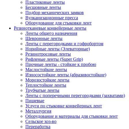
Пластиковые ленты
Бесшовные ленты
Подбор механических замков
Вулканизационные пресса
Оборудование для стыковки лент
Резинотканевые конвейерные ленты
Ленты общего назначения
Шевронные ленты
Ленты с перегородками и гофробортом
Норийные ленты (Элеваторные)
Резинотросовые ленты
Рифленые ленты (Super Grip)
Прочные ленты - стойкие к пробою
Маслостойкие ленты
Износостойкие ленты (абразивостойкие)
Морозостойкие ленты
Теплостойкие ленты
Трубчатые ленты
Ленты с поперечными перегородками (захватами)
Пищевые
Услуги по стыковке конвейерных лент
Металлургия
Оборудование и материалы для стыковки лент
Сельское хоз-во
Переработка