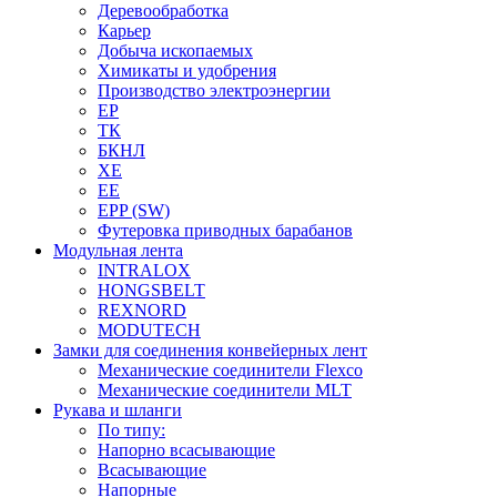
Деревообработка
Карьер
Добыча ископаемых
Химикаты и удобрения
Производство электроэнергии
EP
ТК
БКНЛ
XE
EE
EPP (SW)
Футеровка приводных барабанов
Модульная лента
INTRALOX
HONGSBELT
REXNORD
MODUTECH
Замки для соединения конвейерных лент
Механические соединители Flexco
Механические соединители MLT
Рукава и шланги
По типу:
Напорно всасывающие
Всасывающие
Напорные