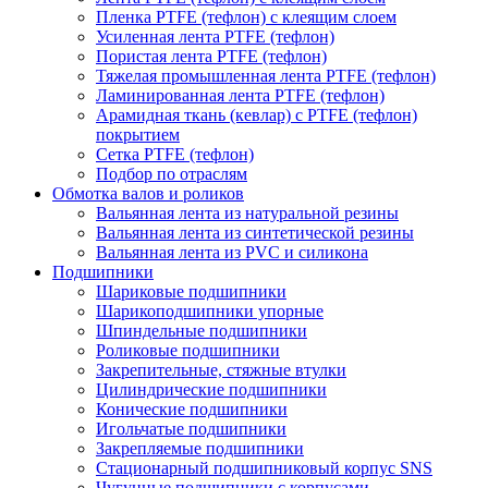
Пленка PTFE (тефлон) с клеящим слоем
Усиленная лента PTFE (тефлон)
Пористая лента PTFE (тефлон)
Тяжелая промышленная лента PTFE (тефлон)
Ламинированная лента PTFE (тефлон)
Арамидная ткань (кевлар) с PTFE (тефлон)
покрытием
Сетка PTFE (тефлон)
Подбор по отраслям
Обмотка валов и роликов
Вальянная лента из натуральной резины
Вальянная лента из синтетической резины
Вальянная лента из PVC и силикона
Подшипники
Шариковые подшипники
Шарикоподшипники упорные
Шпиндельные подшипники
Роликовые подшипники
Закрепительные, стяжные втулки
Цилиндрические подшипники
Конические подшипники
Игольчатые подшипники
Закрепляемые подшипники
Стационарный подшипниковый корпус SNS
Чугунные подшипники с корпусами