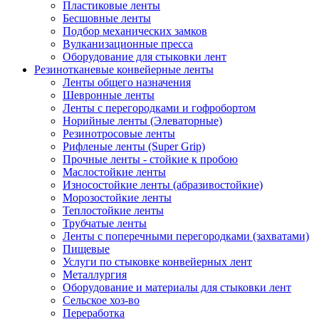
Пластиковые ленты
Бесшовные ленты
Подбор механических замков
Вулканизационные пресса
Оборудование для стыковки лент
Резинотканевые конвейерные ленты
Ленты общего назначения
Шевронные ленты
Ленты с перегородками и гофробортом
Норийные ленты (Элеваторные)
Резинотросовые ленты
Рифленые ленты (Super Grip)
Прочные ленты - стойкие к пробою
Маслостойкие ленты
Износостойкие ленты (абразивостойкие)
Морозостойкие ленты
Теплостойкие ленты
Трубчатые ленты
Ленты с поперечными перегородками (захватами)
Пищевые
Услуги по стыковке конвейерных лент
Металлургия
Оборудование и материалы для стыковки лент
Сельское хоз-во
Переработка