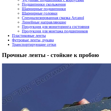
Подшипники скольжения
Шарнирные подшипники
Шарнирные головки
Специализированная смазка Arcanol
Линейные направляющие
Продукция для мониторинга состояния
Продукция для монтажа подшипников
Пластиковые ленты
Фетровые ленты, рукава
Транспортирующие сетки
Прочные ленты - стойкие к пробою