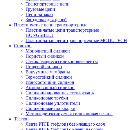
Транспортерные цепи
Грузовые цепи
Цепи на заказ
Звездочки для цепей
Пластинчатые цепи транспортерные
Пластинчатые цепи транспортерные
HONGSBELT
Пластинчатые цепи транспортерные MODUTECH
Силикон
Монолитный силикон
Пористый силикон
Самоклеящиеся силиконовые ленты
Пищевой силикон
Вакуумные мембраны
Термостойкий силикон
Износостойкий силикон
Армированный силикон
Силиконизированная стеклоткань
Силиконовые трубки
Силиконовые уплотнители
Силиконовые прокладки
Металлодетектируемая силиконовая резина
Тефлон
Лента PTFE (тефлон) без клеящего слоя
Лента PTFE (тефлон) с клеящим слоем