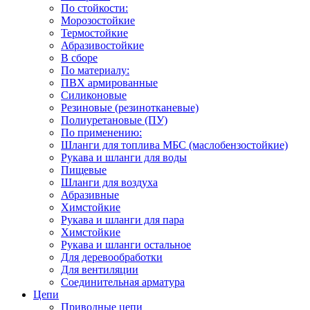
По стойкости:
Морозостойкие
Термостойкие
Абразивостойкие
В сборе
По материалу:
ПВХ армированные
Силиконовые
Резиновые (резинотканевые)
Полиуретановые (ПУ)
По применению:
Шланги для топлива МБС (маслобензостойкие)
Рукава и шланги для воды
Пищевые
Шланги для воздуха
Абразивные
Химстойкие
Рукава и шланги для пара
Химстойкие
Рукава и шланги остальное
Для деревообработки
Для вентиляции
Соединительная арматура
Цепи
Приводные цепи