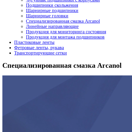
Подшипники скольжения
Шарнирные подшипники
Шарнирные головки
Специализированная смазка Arcanol
Линейные направляющие
Продукция для мониторинга состояния
Продукция для монтажа подшипников
Пластиковые ленты
Фетровые ленты, рукава
Транспортирующие сетки
Специализированная смазка Arcanol