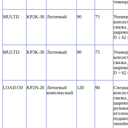
темпер
MULTI2
KP2K-30
Литиевый
90
75
Универ
консис
смазка 
шарик
D ≤ 62
MULTI3
KP3K-30
Литиевый
90
75
Универ
консис
смазка 
шарик
D > 62
LOAD150
KP2N-20
Литиевый
120
90
Специа
комплексный
консис
смазка 
шарико
ролико
игольч
подшип
линей