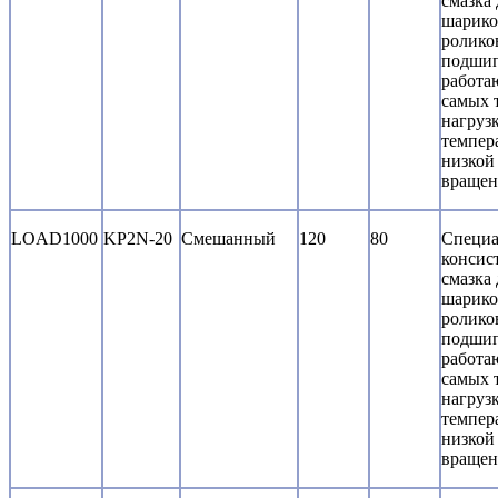
смазка 
шарико
ролико
подшип
работа
самых 
нагруз
темпер
низкой
вращен
LOAD1000
KP2N-20
Смешанный
120
80
Специа
консис
смазка 
шарико
ролико
подшип
работа
самых 
нагруз
темпер
низкой
вращен