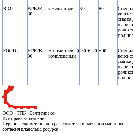
BIO2
KPE2K-
Смешанный
90
80
Специа
30
консис
смазка 
шарико
ролико
подши
FOOD2
KPF2K-
Алюминиевый
-30 +120
+90
Специа
30
комплексный
консис
смазка 
шарико
ролико
подши
ООО «ТПК «Белтимпэкс»
Все права защищены.
Перепечатка материалов разрешается только с письменного
согласия владельца ресурса