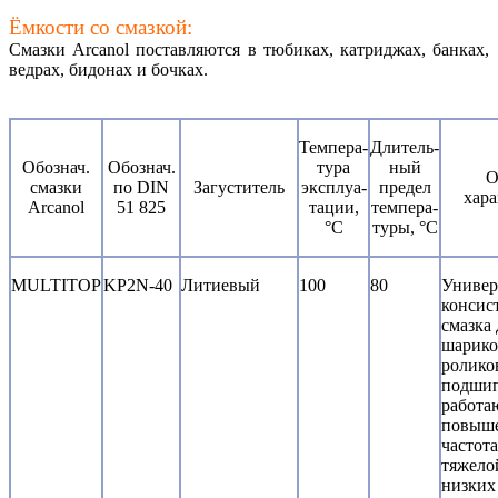
Ёмкости со смазкой:
Смазки Arcanol поставляются в тюбиках, катриджах, банках,
ведрах, бидонах и бочках.
Темпера-
Длитель-
Обознач.
Обознач.
тура
ный
О
смазки
по DIN
Загуститель
эксплуа-
предел
хара
Arcanol
51 825
тации,
темпера-
°С
туры, °С
MULTITOP
KP2N-40
Литиевый
100
80
Универ
консис
смазка 
шарико
ролико
подшип
работа
повыш
частот
тяжело
низких