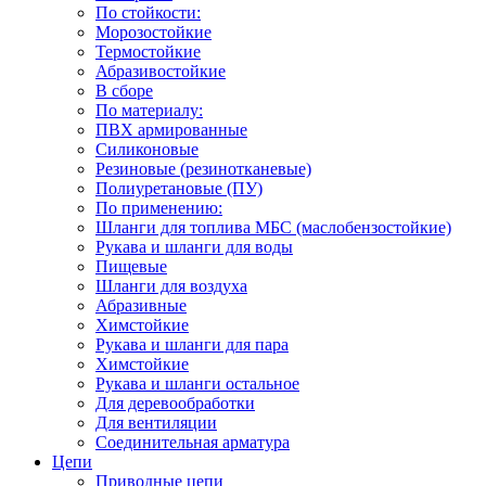
По стойкости:
Морозостойкие
Термостойкие
Абразивостойкие
В сборе
По материалу:
ПВХ армированные
Силиконовые
Резиновые (резинотканевые)
Полиуретановые (ПУ)
По применению:
Шланги для топлива МБС (маслобензостойкие)
Рукава и шланги для воды
Пищевые
Шланги для воздуха
Абразивные
Химстойкие
Рукава и шланги для пара
Химстойкие
Рукава и шланги остальное
Для деревообработки
Для вентиляции
Соединительная арматура
Цепи
Приводные цепи