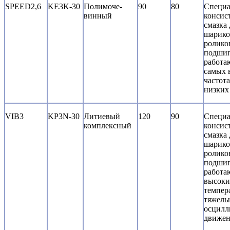
SPEED2,6
KE3K-30
Полимоче-
90
80
Специа
винный
консис
смазка 
шарико
ролико
подшип
работа
самых 
частот
низких
VIB3
KP3N-30
Литиевый
120
90
Специа
комплексный
консис
смазка 
шарико
ролико
подшип
работа
высоки
темпер
тяжелы
осцил
движен