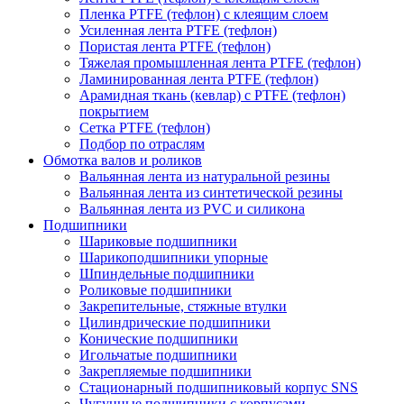
Пленка PTFE (тефлон) с клеящим слоем
Усиленная лента PTFE (тефлон)
Пористая лента PTFE (тефлон)
Тяжелая промышленная лента PTFE (тефлон)
Ламинированная лента PTFE (тефлон)
Арамидная ткань (кевлар) с PTFE (тефлон)
покрытием
Сетка PTFE (тефлон)
Подбор по отраслям
Обмотка валов и роликов
Вальянная лента из натуральной резины
Вальянная лента из синтетической резины
Вальянная лента из PVC и силикона
Подшипники
Шариковые подшипники
Шарикоподшипники упорные
Шпиндельные подшипники
Роликовые подшипники
Закрепительные, стяжные втулки
Цилиндрические подшипники
Конические подшипники
Игольчатые подшипники
Закрепляемые подшипники
Стационарный подшипниковый корпус SNS
Чугунные подшипники с корпусами