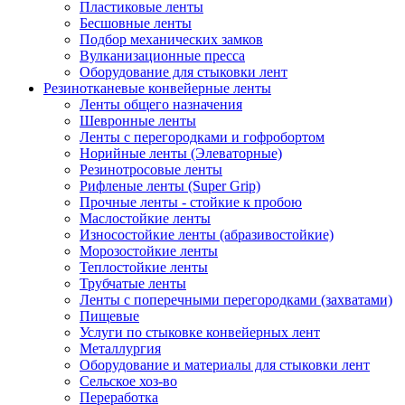
Пластиковые ленты
Бесшовные ленты
Подбор механических замков
Вулканизационные пресса
Оборудование для стыковки лент
Резинотканевые конвейерные ленты
Ленты общего назначения
Шевронные ленты
Ленты с перегородками и гофробортом
Норийные ленты (Элеваторные)
Резинотросовые ленты
Рифленые ленты (Super Grip)
Прочные ленты - стойкие к пробою
Маслостойкие ленты
Износостойкие ленты (абразивостойкие)
Морозостойкие ленты
Теплостойкие ленты
Трубчатые ленты
Ленты с поперечными перегородками (захватами)
Пищевые
Услуги по стыковке конвейерных лент
Металлургия
Оборудование и материалы для стыковки лент
Сельское хоз-во
Переработка