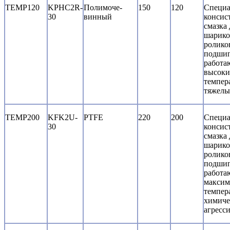
TEMP120
KPHC2R-
Полимоче-
150
120
Специа
30
винный
консис
смазка 
шарико
ролико
подшип
работа
высоки
темпер
тяжелы
TEMP200
KFK2U-
PTFE
220
200
Специа
30
консис
смазка 
шарико
ролико
подшип
работа
максим
темпера
химиче
агресс