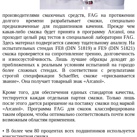
производителями смазочных средств, FAG на протяжении
долгого времени разрабатывает смазки, специально
предназначенные для подшипников качения. Прежде чем
какая-либо смазка будет принята в программу Arcanol, она
проходит целый ряд тестов в специальной лаборатории FAG.
Здесь материал подвергается самому тщательному анализу. На
испытательных стендах FE8 (DIN 51819) и FE9 (DIN 51821)
смазка проверяется на сопротивление трению, долговечность
и износоустойчивость. Лишь лучшие образцы доходят до
приближенных к реальным условиям испытаний на гораздо
более сложных стендах. В соответствии с результатами
строгой спецификации Schaeffler, смазке «присваивается
звание». Она получает товарный знак «Arcanol».
Кроме того, для обеспечения единых стандартов качества,
тестируется каждая отдельная партия смазки. Только лишь
после этого дается разрешение на поставку смазки под маркой
«Arcanol». Программа FAG для смазок классифицирована
таким образом, чтобы оптимально соответствовать почти всем
возможным областям применения.
• В более чем 80 процентах всех подшипников используется
консистентная смазка