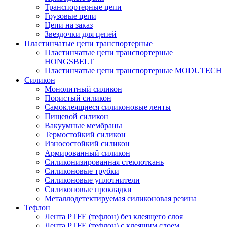
Транспортерные цепи
Грузовые цепи
Цепи на заказ
Звездочки для цепей
Пластинчатые цепи транспортерные
Пластинчатые цепи транспортерные
HONGSBELT
Пластинчатые цепи транспортерные MODUTECH
Силикон
Монолитный силикон
Пористый силикон
Самоклеящиеся силиконовые ленты
Пищевой силикон
Вакуумные мембраны
Термостойкий силикон
Износостойкий силикон
Армированный силикон
Силиконизированная стеклоткань
Силиконовые трубки
Силиконовые уплотнители
Силиконовые прокладки
Металлодетектируемая силиконовая резина
Тефлон
Лента PTFE (тефлон) без клеящего слоя
Лента PTFE (тефлон) с клеящим слоем