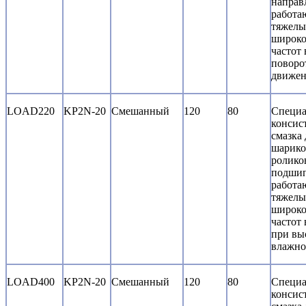
направ
работа
тяжелы
широко
частот
поворо
движен
LOAD220
KP2N-20
Смешанный
120
80
Специа
консис
смазка 
шарико
ролико
подшип
работа
тяжелы
широко
частот
при вы
влажно
LOAD400
KP2N-20
Смешанный
120
80
Специа
консис