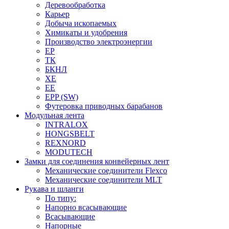
Деревообработка
Карьер
Добыча ископаемых
Химикаты и удобрения
Производство электроэнергии
EP
ТК
БКНЛ
XE
EE
EPP (SW)
Футеровка приводных барабанов
Модульная лента
INTRALOX
HONGSBELT
REXNORD
MODUTECH
Замки для соединения конвейерных лент
Механические соединители Flexco
Механические соединители MLT
Рукава и шланги
По типу:
Напорно всасывающие
Всасывающие
Напорные