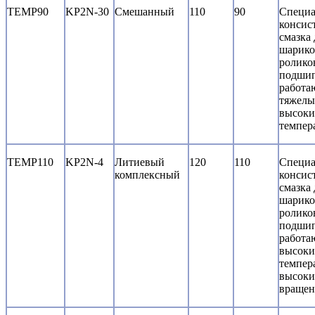
TEMP90
KP2N-30
Смешанный
110
90
Специа
консис
смазка 
шарико
ролико
подшип
работа
тяжелы
высоки
темпер
TEMP110
KP2N-4
Литиевый
120
110
Специа
комплексный
консис
смазка 
шарико
ролико
подшип
работа
высоки
темпер
высоки
вращен