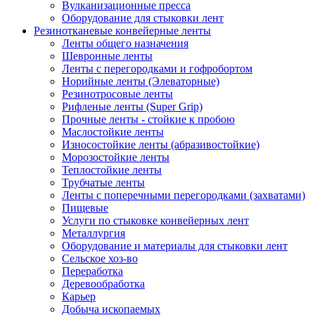
Вулканизационные пресса
Оборудование для стыковки лент
Резинотканевые конвейерные ленты
Ленты общего назначения
Шевронные ленты
Ленты с перегородками и гофробортом
Норийные ленты (Элеваторные)
Резинотросовые ленты
Рифленые ленты (Super Grip)
Прочные ленты - стойкие к пробою
Маслостойкие ленты
Износостойкие ленты (абразивостойкие)
Морозостойкие ленты
Теплостойкие ленты
Трубчатые ленты
Ленты с поперечными перегородками (захватами)
Пищевые
Услуги по стыковке конвейерных лент
Металлургия
Оборудование и материалы для стыковки лент
Сельское хоз-во
Переработка
Деревообработка
Карьер
Добыча ископаемых