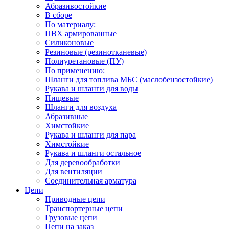
Абразивостойкие
В сборе
По материалу:
ПВХ армированные
Силиконовые
Резиновые (резинотканевые)
Полиуретановые (ПУ)
По применению:
Шланги для топлива МБС (маслобензостойкие)
Рукава и шланги для воды
Пищевые
Шланги для воздуха
Абразивные
Химстойкие
Рукава и шланги для пара
Химстойкие
Рукава и шланги остальное
Для деревообработки
Для вентиляции
Соединительная арматура
Цепи
Приводные цепи
Транспортерные цепи
Грузовые цепи
Цепи на заказ