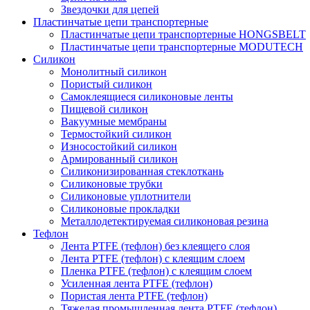
Звездочки для цепей
Пластинчатые цепи транспортерные
Пластинчатые цепи транспортерные HONGSBELT
Пластинчатые цепи транспортерные MODUTECH
Силикон
Монолитный силикон
Пористый силикон
Самоклеящиеся силиконовые ленты
Пищевой силикон
Вакуумные мембраны
Термостойкий силикон
Износостойкий силикон
Армированный силикон
Силиконизированная стеклоткань
Силиконовые трубки
Силиконовые уплотнители
Силиконовые прокладки
Металлодетектируемая силиконовая резина
Тефлон
Лента PTFE (тефлон) без клеящего слоя
Лента PTFE (тефлон) с клеящим слоем
Пленка PTFE (тефлон) с клеящим слоем
Усиленная лента PTFE (тефлон)
Пористая лента PTFE (тефлон)
Тяжелая промышленная лента PTFE (тефлон)