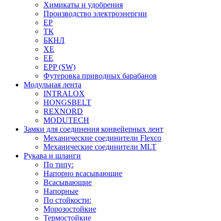
Химикаты и удобрения
Производство электроэнергии
EP
ТК
БКНЛ
XE
EE
EPP (SW)
Футеровка приводных барабанов
Модульная лента
INTRALOX
HONGSBELT
REXNORD
MODUTECH
Замки для соединения конвейерных лент
Механические соединители Flexco
Механические соединители MLT
Рукава и шланги
По типу:
Напорно всасывающие
Всасывающие
Напорные
По стойкости:
Морозостойкие
Термостойкие