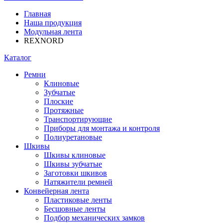
Главная
Наша продукция
Модульная лента
REXNORD
Каталог
Ремни
Клиновые
Зубчатые
Плоские
Протяжные
Транспортирующие
Приборы для монтажа и контроля
Полиуретановые
Шкивы
Шкивы клиновые
Шкивы зубчатые
Заготовки шкивов
Натяжители ремней
Конвейерная лента
Пластиковые ленты
Бесшовные ленты
Подбор механических замков