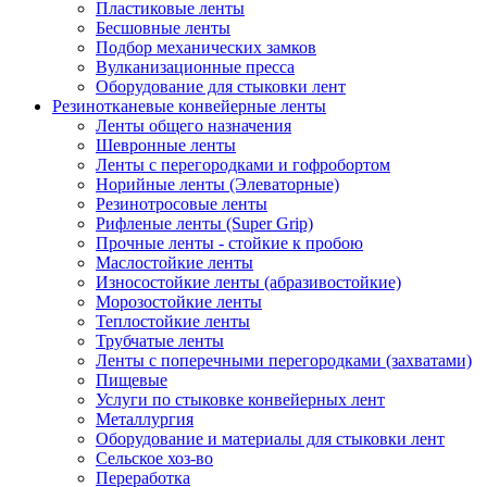
Пластиковые ленты
Бесшовные ленты
Подбор механических замков
Вулканизационные пресса
Оборудование для стыковки лент
Резинотканевые конвейерные ленты
Ленты общего назначения
Шевронные ленты
Ленты с перегородками и гофробортом
Норийные ленты (Элеваторные)
Резинотросовые ленты
Рифленые ленты (Super Grip)
Прочные ленты - стойкие к пробою
Маслостойкие ленты
Износостойкие ленты (абразивостойкие)
Морозостойкие ленты
Теплостойкие ленты
Трубчатые ленты
Ленты с поперечными перегородками (захватами)
Пищевые
Услуги по стыковке конвейерных лент
Металлургия
Оборудование и материалы для стыковки лент
Сельское хоз-во
Переработка