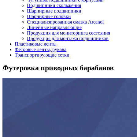
Подшипники скольжения
Шарнирные подшипники
Шарнирные головки
Специализированная смазка Arcanol
Линейные направляющие
Продукция для мониторинга состояния
Продукция для монтажа подшипников
Пластиковые ленты
Фетровые ленты, рукава
Транспортирующие сетки
Футеровка приводных барабанов