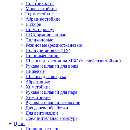
По стойкости:
Морозостойкие
Термостойкие
Абразивостойкие
В сборе
По материалу:
ПВХ армированные
Силиконовые
Резиновые (резинотканевые)
Полиуретановые (ПУ)
По применению:
Шланги для топлива МБС (маслобензостойкие)
Рукава и шланги для воды
Пищевые
Шланги для воздуха
Абразивные
Химстойкие
Рукава и шланги для пара
Химстойкие
Рукава и шланги остальное
Для деревообработки
Для вентиляции
Соединительная арматура
Цепи
Приводные цепи