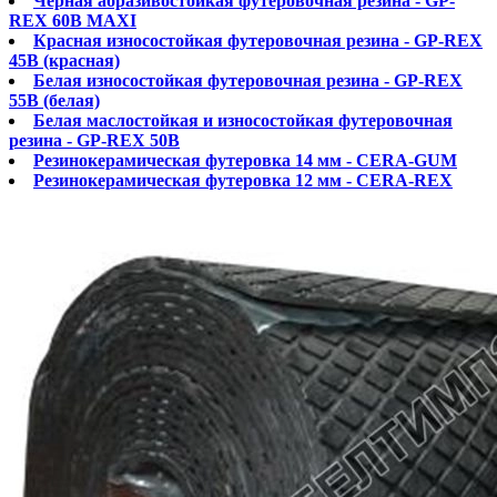
Черная абразивостойкая футеровочная резина - GP-
REX 60B MAXI
Красная износостойкая футеровочная резина - GP-REX
45B (красная)
Белая износостойкая футеровочная резина - GP-REX
55B (белая)
Белая маслостойкая и износостойкая футеровочная
резина - GP-REX 50B
Резинокерамическая футеровка 14 мм - CERA-GUM
Резинокерамическая футеровка 12 мм - CERA-REX