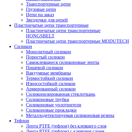
Транспортерные цепи
Грузовые цепи
Цепи на заказ
Звездочки для цепей
Пластинчатые цепи транспортерные
Пластинчатые цепи транспортерные
HONGSBELT
Пластинчатые цепи транспортерные MODUTECH
Силикон
Монолитный силикон
Пористый силикон
Самоклеящиеся силиконовые ленты
Пищевой силикон
Вакуумные мембраны
Термостойкий силикон
Износостойкий силикон
Армированный силикон
Силиконизированная стеклоткань
Силиконовые трубки
Силиконовые уплотнители
Силиконовые прокладки
Металлодетектируемая силиконовая резина
Тефлон
Лента PTFE (тефлон) без клеящего слоя
Лента PTFE (тефлон) с клеящим слоем