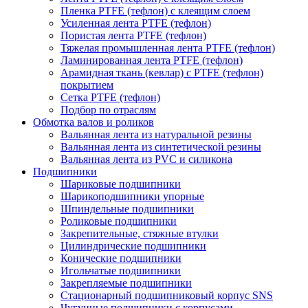
Пленка PTFE (тефлон) с клеящим слоем
Усиленная лента PTFE (тефлон)
Пористая лента PTFE (тефлон)
Тяжелая промышленная лента PTFE (тефлон)
Ламинированная лента PTFE (тефлон)
Арамидная ткань (кевлар) с PTFE (тефлон)
покрытием
Сетка PTFE (тефлон)
Подбор по отраслям
Обмотка валов и роликов
Вальянная лента из натуральной резины
Вальянная лента из синтетической резины
Вальянная лента из PVC и силикона
Подшипники
Шариковые подшипники
Шарикоподшипники упорные
Шпиндельные подшипники
Роликовые подшипники
Закрепительные, стяжные втулки
Цилиндрические подшипники
Конические подшипники
Игольчатые подшипники
Закрепляемые подшипники
Стационарный подшипниковый корпус SNS
Чугунные подшипники с корпусами