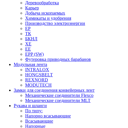
Деревообработка
Карьер
Добыча ископаемых
Химикаты и удобрения
Производство электроэнергии
EP
ТК
БКНЛ
XE
EE
EPP (SW)
Футеровка приводных барабанов
Модульная лента
INTRALOX
HONGSBELT
REXNORD
MODUTECH
Замки для соединения конвейерных лент
Механические соединители Flexco
Механические соединители MLT
Рукава и шланги
По типу:
Напорно всасывающие
Всасывающие
Напорные