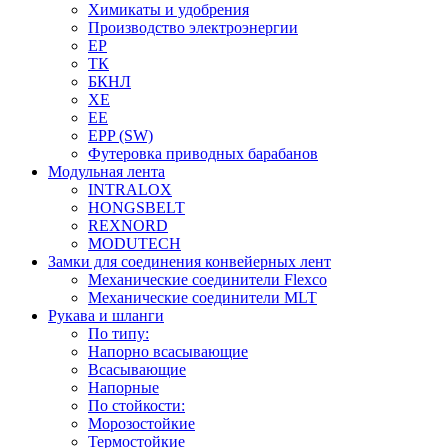
Химикаты и удобрения
Производство электроэнергии
EP
ТК
БКНЛ
XE
EE
EPP (SW)
Футеровка приводных барабанов
Модульная лента
INTRALOX
HONGSBELT
REXNORD
MODUTECH
Замки для соединения конвейерных лент
Механические соединители Flexco
Механические соединители MLT
Рукава и шланги
По типу:
Напорно всасывающие
Всасывающие
Напорные
По стойкости:
Морозостойкие
Термостойкие