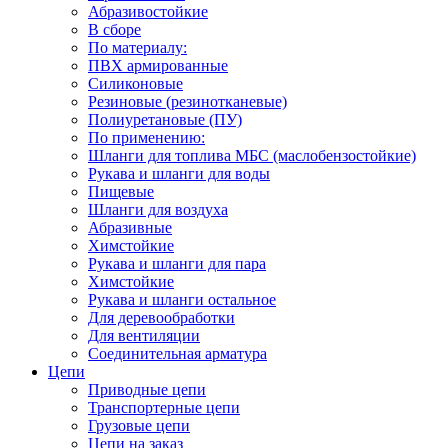
Абразивостойкие
В сборе
По материалу:
ПВХ армированные
Силиконовые
Резиновые (резинотканевые)
Полиуретановые (ПУ)
По применению:
Шланги для топлива МБС (маслобензостойкие)
Рукава и шланги для воды
Пищевые
Шланги для воздуха
Абразивные
Химстойкие
Рукава и шланги для пара
Химстойкие
Рукава и шланги остальное
Для деревообработки
Для вентиляции
Соединительная арматура
Цепи
Приводные цепи
Транспортерные цепи
Грузовые цепи
Цепи на заказ