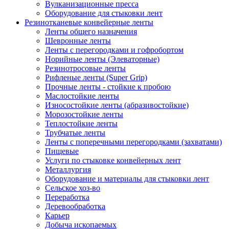
Вулканизационные пресса
Оборудование для стыковки лент
Резинотканевые конвейерные ленты
Ленты общего назначения
Шевронные ленты
Ленты с перегородками и гофробортом
Норийные ленты (Элеваторные)
Резинотросовые ленты
Рифленые ленты (Super Grip)
Прочные ленты - стойкие к пробою
Маслостойкие ленты
Износостойкие ленты (абразивостойкие)
Морозостойкие ленты
Теплостойкие ленты
Трубчатые ленты
Ленты с поперечными перегородками (захватами)
Пищевые
Услуги по стыковке конвейерных лент
Металлургия
Оборудование и материалы для стыковки лент
Сельское хоз-во
Переработка
Деревообработка
Карьер
Добыча ископаемых