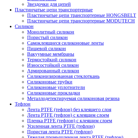
Звездочки для цепей
Пластинчатые цепи транспортерные
Пластинчатые цепи транспортерные HONGSBELT
Пластинчатые цепи транспортерные MODUTECH
Силикон
Монолитный силикон
Пористый силикон
Самоклеящиеся силиконовые ленты
Пищевой силикон
Вакуумные мембраны
Термостойкий силикон
Износостойкий силикон
Армированный силикон
Силиконизированная стеклоткань
Силиконовые трубки
Силиконовые уплотнители
Силиконовые прокладки
Металлодетектируемая силиконовая резина
Тефлон
Лента PTFE (тефлон) без клеящего слоя
Лента PTFE (тефлон) с клеящим слоем
Пленка PTFE (тефлон) с клеящим слоем
Усиленная лента PTFE (тефлон)
Пористая лента PTFE (тефлон)
Тяжелая промышленная лента PTFE (тефлон)