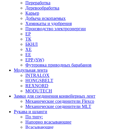
Переработка
Деревообработка
Карьер
Добыча ископаемых
Химикаты и удобрения
Производство электроэнергии
EP
ТК
БКНЛ
XE
EE
EPP (SW)
Футеровка приводных барабанов
Модульная лента
INTRALOX
HONGSBELT
REXNORD
MODUTECH
Замки для соединения конвейерных лент
Механические соединители Flexco
Механические соединители MLT
Рукава и шланги
По типу:
Напорно всасывающие
Всасывающие