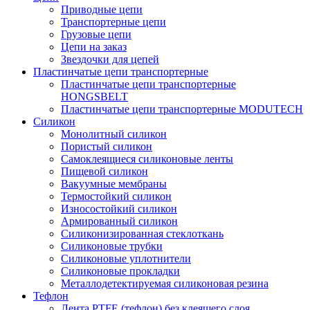
Приводные цепи
Транспортерные цепи
Грузовые цепи
Цепи на заказ
Звездочки для цепей
Пластинчатые цепи транспортерные
Пластинчатые цепи транспортерные
HONGSBELT
Пластинчатые цепи транспортерные MODUTECH
Силикон
Монолитный силикон
Пористый силикон
Самоклеящиеся силиконовые ленты
Пищевой силикон
Вакуумные мембраны
Термостойкий силикон
Износостойкий силикон
Армированный силикон
Силиконизированная стеклоткань
Силиконовые трубки
Силиконовые уплотнители
Силиконовые прокладки
Металлодетектируемая силиконовая резина
Тефлон
Лента PTFE (тефлон) без клеящего слоя