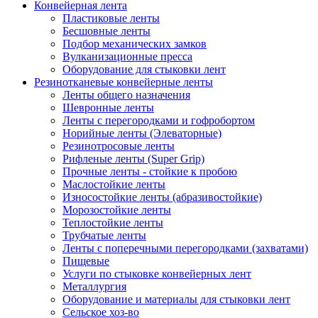
Конвейерная лента
Пластиковые ленты
Бесшовные ленты
Подбор механических замков
Вулканизационные пресса
Оборудование для стыковки лент
Резинотканевые конвейерные ленты
Ленты общего назначения
Шевронные ленты
Ленты с перегородками и гофробортом
Норийные ленты (Элеваторные)
Резинотросовые ленты
Рифленые ленты (Super Grip)
Прочные ленты - стойкие к пробою
Маслостойкие ленты
Износостойкие ленты (абразивостойкие)
Морозостойкие ленты
Теплостойкие ленты
Трубчатые ленты
Ленты с поперечными перегородками (захватами)
Пищевые
Услуги по стыковке конвейерных лент
Металлургия
Оборудование и материалы для стыковки лент
Сельское хоз-во