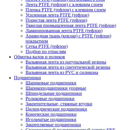
Лента PTFE (тефлон) с клеящим слоем
Пленка PTFE (тефлон) с клеящим слоем
Усиленная лента PTFE (тефлон)
Пористая лента PTFE (тефлон)
Тяжелая промышленная лента PTFE (тефлон)
Ламинированная лента PTFE (тефлон)
Арамидная ткань (кевлар) с PTFE (тефлон)
покрытием
Сетка PTFE (тефлон)
Подбор по отраслям
Обмотка валов и роликов
Вальянная лента из натуральной резины
Вальянная лента из синтетической резины
Вальянная лента из PVC и силикона
Подшипники
Шариковые подшипники
Шарикоподшипники упорные
Шпиндельные подшипники
Роликовые подшипники
Закрепительные, стяжные втулки
Цилиндрические подшипники
Конические подшипники
Игольчатые подшипники
Закрепляемые подшипники
Стационарный подшипниковый корпус SNS