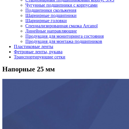
Чугунные подшипники с корпусами
Подшипники скольжения
Шарнирные подшипники
Шарнирные головки
Специализированная смазка Arcanol
Линейные направляющие
Продукция для мониторинга состояния
Продукция для монтажа подшипников
Пластиковые ленты
Фетровые ленты, рукава
Транспортирующие сетки
Напорные 25 мм