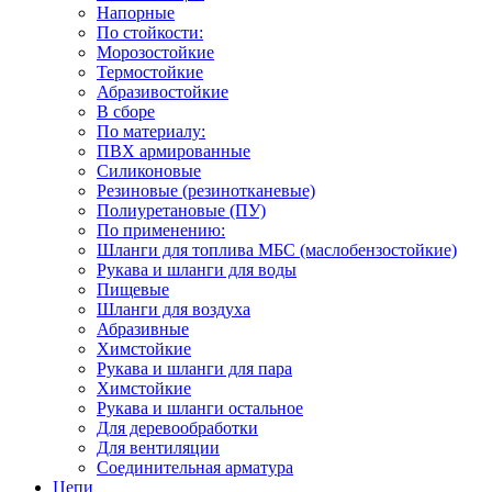
Напорные
По стойкости:
Морозостойкие
Термостойкие
Абразивостойкие
В сборе
По материалу:
ПВХ армированные
Силиконовые
Резиновые (резинотканевые)
Полиуретановые (ПУ)
По применению:
Шланги для топлива МБС (маслобензостойкие)
Рукава и шланги для воды
Пищевые
Шланги для воздуха
Абразивные
Химстойкие
Рукава и шланги для пара
Химстойкие
Рукава и шланги остальное
Для деревообработки
Для вентиляции
Соединительная арматура
Цепи