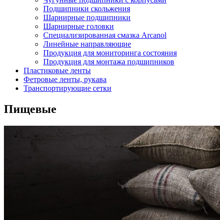
Подшипники скольжения
Шарнирные подшипники
Шарнирные головки
Специализированная смазка Arcanol
Линейные направляющие
Продукция для мониторинга состояния
Продукция для монтажа подшипников
Пластиковые ленты
Фетровые ленты, рукава
Транспортирующие сетки
Пищевые