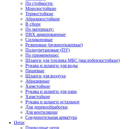
По стойкости:
Морозостойкие
Термостойкие
Абразивостойкие
В сборе
По материалу:
ПВХ армированные
Силиконовые
Резиновые (резинотканевые)
Полиуретановые (ПУ)
По применению:
Шланги для топлива МБС (маслобензостойкие)
Рукава и шланги для воды
Пищевые
Шланги для воздуха
Абразивные
Химстойкие
Рукава и шланги для пара
Химстойкие
Рукава и шланги остальное
Для деревообработки
Для вентиляции
Соединительная арматура
Цепи
Приводные цепи