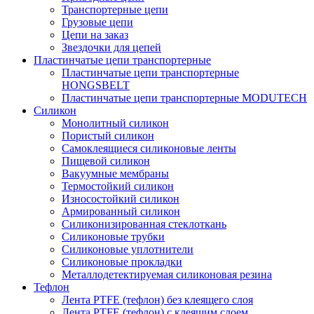
Транспортерные цепи
Грузовые цепи
Цепи на заказ
Звездочки для цепей
Пластинчатые цепи транспортерные
Пластинчатые цепи транспортерные
HONGSBELT
Пластинчатые цепи транспортерные MODUTECH
Силикон
Монолитный силикон
Пористый силикон
Самоклеящиеся силиконовые ленты
Пищевой силикон
Вакуумные мембраны
Термостойкий силикон
Износостойкий силикон
Армированный силикон
Силиконизированная стеклоткань
Силиконовые трубки
Силиконовые уплотнители
Силиконовые прокладки
Металлодетектируемая силиконовая резина
Тефлон
Лента PTFE (тефлон) без клеящего слоя
Лента PTFE (тефлон) с клеящим слоем