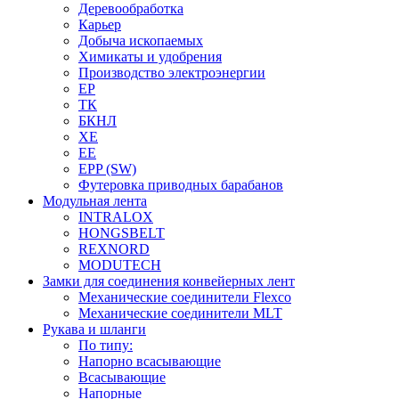
Деревообработка
Карьер
Добыча ископаемых
Химикаты и удобрения
Производство электроэнергии
EP
ТК
БКНЛ
XE
EE
EPP (SW)
Футеровка приводных барабанов
Модульная лента
INTRALOX
HONGSBELT
REXNORD
MODUTECH
Замки для соединения конвейерных лент
Механические соединители Flexco
Механические соединители MLT
Рукава и шланги
По типу:
Напорно всасывающие
Всасывающие
Напорные