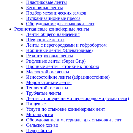
Пластиковые ленты
Бесшовные ленты
Подбор механических замков
Вулканизационные пресса
Оборудование для стыковки лент
Резинотканевые конвейерные ленты
Ленты общего назначения
Шевронные ленты
Ленты с перегородками и гофробортом
Норийные ленты (Элеваторные)
Резинотросовые ленты
Рифленые ленты (Super Grip)
Прочные ленты - стойкие к пробою
Маслостойкие ленты
Износостойкие ленты (абразивостойкие)
Морозостойкие ленты
Теплостойкие ленты
Трубчатые ленты
Ленты с поперечными перегородками (захватами)
Пищевые
Услуги по стыковке конвейерных лент
Металлургия
Оборудование и материалы для стыковки лент
Сельское хоз-во
Переработка