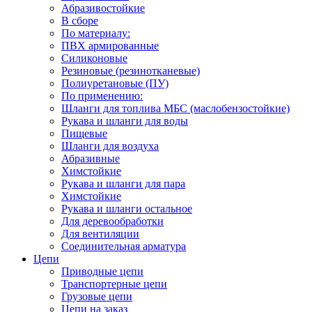
Абразивостойкие
В сборе
По материалу:
ПВХ армированные
Силиконовые
Резиновые (резинотканевые)
Полиуретановые (ПУ)
По применению:
Шланги для топлива МБС (маслобензостойкие)
Рукава и шланги для воды
Пищевые
Шланги для воздуха
Абразивные
Химстойкие
Рукава и шланги для пара
Химстойкие
Рукава и шланги остальное
Для деревообработки
Для вентиляции
Соединительная арматура
Цепи
Приводные цепи
Транспортерные цепи
Грузовые цепи
Цепи на заказ