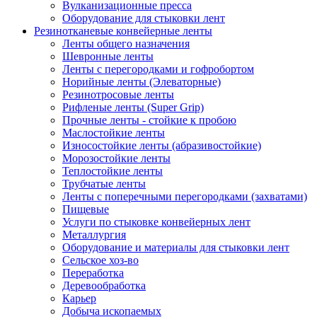
Вулканизационные пресса
Оборудование для стыковки лент
Резинотканевые конвейерные ленты
Ленты общего назначения
Шевронные ленты
Ленты с перегородками и гофробортом
Норийные ленты (Элеваторные)
Резинотросовые ленты
Рифленые ленты (Super Grip)
Прочные ленты - стойкие к пробою
Маслостойкие ленты
Износостойкие ленты (абразивостойкие)
Морозостойкие ленты
Теплостойкие ленты
Трубчатые ленты
Ленты с поперечными перегородками (захватами)
Пищевые
Услуги по стыковке конвейерных лент
Металлургия
Оборудование и материалы для стыковки лент
Сельское хоз-во
Переработка
Деревообработка
Карьер
Добыча ископаемых