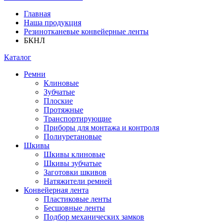
Главная
Наша продукция
Резинотканевые конвейерные ленты
БКНЛ
Каталог
Ремни
Клиновые
Зубчатые
Плоские
Протяжные
Транспортирующие
Приборы для монтажа и контроля
Полиуретановые
Шкивы
Шкивы клиновые
Шкивы зубчатые
Заготовки шкивов
Натяжители ремней
Конвейерная лента
Пластиковые ленты
Бесшовные ленты
Подбор механических замков