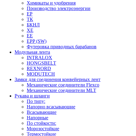
Химикаты и удобрения
Производство электроэнергии
EP
ТК
БКНЛ
XE
EE
EPP (SW)
Футеровка приводных барабанов
Модульная лента
INTRALOX
HONGSBELT
REXNORD
MODUTECH
Замки для соединения конвейерных лент
Механические соединители Flexco
Механические соединители MLT
Рукава и шланги
По типу:
Напорно всасывающие
Всасывающие
Напорные
По стойкости:
Морозостойкие
Термостойкие