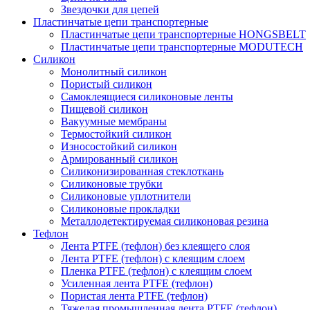
Звездочки для цепей
Пластинчатые цепи транспортерные
Пластинчатые цепи транспортерные HONGSBELT
Пластинчатые цепи транспортерные MODUTECH
Силикон
Монолитный силикон
Пористый силикон
Самоклеящиеся силиконовые ленты
Пищевой силикон
Вакуумные мембраны
Термостойкий силикон
Износостойкий силикон
Армированный силикон
Силиконизированная стеклоткань
Силиконовые трубки
Силиконовые уплотнители
Силиконовые прокладки
Металлодетектируемая силиконовая резина
Тефлон
Лента PTFE (тефлон) без клеящего слоя
Лента PTFE (тефлон) с клеящим слоем
Пленка PTFE (тефлон) с клеящим слоем
Усиленная лента PTFE (тефлон)
Пористая лента PTFE (тефлон)
Тяжелая промышленная лента PTFE (тефлон)