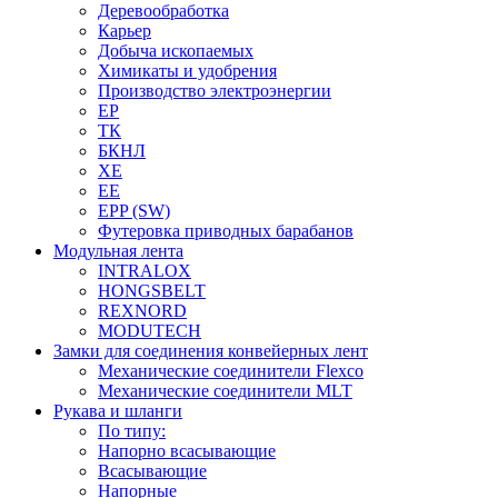
Деревообработка
Карьер
Добыча ископаемых
Химикаты и удобрения
Производство электроэнергии
EP
ТК
БКНЛ
XE
EE
EPP (SW)
Футеровка приводных барабанов
Модульная лента
INTRALOX
HONGSBELT
REXNORD
MODUTECH
Замки для соединения конвейерных лент
Механические соединители Flexco
Механические соединители MLT
Рукава и шланги
По типу:
Напорно всасывающие
Всасывающие
Напорные