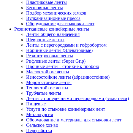
Пластиковые ленты
Бесшовные ленты
Подбор механических замков
Вулканизационные пресса
Оборудование для стыковки лент
Резинотканевые конвейерные ленты
Ленты общего назначения
Шевронные ленты
Ленты с перегородками и гофробортом
Норийные ленты (Элеваторные)
Резинотросовые ленты
Рифленые ленты (Super Grip)
Прочные ленты - стойкие к пробою
Маслостойкие ленты
Износостойкие ленты (абразивостойкие)
Морозостойкие ленты
Теплостойкие ленты
Трубчатые ленты
Ленты с поперечными перегородками (захватами)
Пищевые
Услуги по стыковке конвейерных лент
Металлургия
Оборудование и материалы для стыковки лент
Сельское хоз-во
Переработка