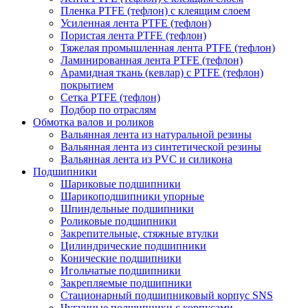
Пленка PTFE (тефлон) с клеящим слоем
Усиленная лента PTFE (тефлон)
Пористая лента PTFE (тефлон)
Тяжелая промышленная лента PTFE (тефлон)
Ламинированная лента PTFE (тефлон)
Арамидная ткань (кевлар) с PTFE (тефлон)
покрытием
Сетка PTFE (тефлон)
Подбор по отраслям
Обмотка валов и роликов
Вальянная лента из натуральной резины
Вальянная лента из синтетической резины
Вальянная лента из PVC и силикона
Подшипники
Шариковые подшипники
Шарикоподшипники упорные
Шпиндельные подшипники
Роликовые подшипники
Закрепительные, стяжные втулки
Цилиндрические подшипники
Конические подшипники
Игольчатые подшипники
Закрепляемые подшипники
Стационарный подшипниковый корпус SNS
Чугунные подшипники с корпусами