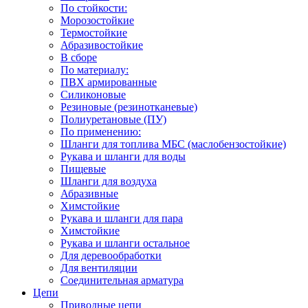
По стойкости:
Морозостойкие
Термостойкие
Абразивостойкие
В сборе
По материалу:
ПВХ армированные
Силиконовые
Резиновые (резинотканевые)
Полиуретановые (ПУ)
По применению:
Шланги для топлива МБС (маслобензостойкие)
Рукава и шланги для воды
Пищевые
Шланги для воздуха
Абразивные
Химстойкие
Рукава и шланги для пара
Химстойкие
Рукава и шланги остальное
Для деревообработки
Для вентиляции
Соединительная арматура
Цепи
Приводные цепи