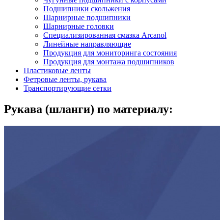
Подшипники скольжения
Шарнирные подшипники
Шарнирные головки
Специализированная смазка Arcanol
Линейные направляющие
Продукция для мониторинга состояния
Продукция для монтажа подшипников
Пластиковые ленты
Фетровые ленты, рукава
Транспортирующие сетки
Рукава (шланги) по материалу: