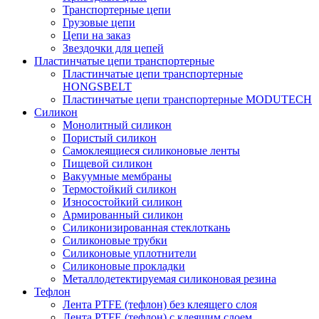
Транспортерные цепи
Грузовые цепи
Цепи на заказ
Звездочки для цепей
Пластинчатые цепи транспортерные
Пластинчатые цепи транспортерные
HONGSBELT
Пластинчатые цепи транспортерные MODUTECH
Силикон
Монолитный силикон
Пористый силикон
Самоклеящиеся силиконовые ленты
Пищевой силикон
Вакуумные мембраны
Термостойкий силикон
Износостойкий силикон
Армированный силикон
Силиконизированная стеклоткань
Силиконовые трубки
Силиконовые уплотнители
Силиконовые прокладки
Металлодетектируемая силиконовая резина
Тефлон
Лента PTFE (тефлон) без клеящего слоя
Лента PTFE (тефлон) с клеящим слоем