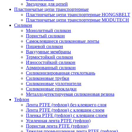
Звездочки для цепей
Пластинчатые цепи транспортерные
Пластинчатые цепи транспортерные HONGSBELT
Пластинчатые цепи транспортерные MODUTECH
Силикон
Монолитный силикон
Пористый силикон
Самоклеящиеся силиконовые ленты
Пищевой силикон
Вакуумные мембраны
Термостойкий силикон
Износостойкий силикон
Армированный силикон
Силиконизированная стеклоткань
Силиконовые трубки
Силиконовые уплотнители
Силиконовые прокладки
Металлодетектируемая силиконовая резина
Тефлон
Лента PTFE (тефлон) без клеящего слоя
Лента PTFE (тефлон) с клеящим слоем
Пленка PTFE (тефлон) с клеящим слоем
Усиленная лента PTFE (тефлон)
Пористая лента PTFE (тефлон)
Тяжелая промышленная лента PTFE (тефлон)