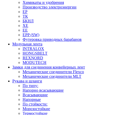
Химикаты и удобрения
Производство электроэнергии
EP
ТК
БКНЛ
XE
EE
EPP (SW)
Футеровка приводных барабанов
Модульная лента
INTRALOX
HONGSBELT
REXNORD
MODUTECH
Замки для соединения конвейерных лент
Механические соединители Flexco
Механические соединители MLT
Рукава и шланги
По типу:
Напорно всасывающие
Всасывающие
Напорные
По стойкости:
Морозостойкие
Термостойкие