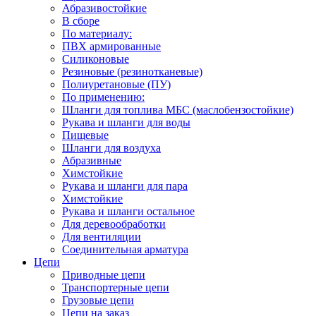
Абразивостойкие
В сборе
По материалу:
ПВХ армированные
Силиконовые
Резиновые (резинотканевые)
Полиуретановые (ПУ)
По применению:
Шланги для топлива МБС (маслобензостойкие)
Рукава и шланги для воды
Пищевые
Шланги для воздуха
Абразивные
Химстойкие
Рукава и шланги для пара
Химстойкие
Рукава и шланги остальное
Для деревообработки
Для вентиляции
Соединительная арматура
Цепи
Приводные цепи
Транспортерные цепи
Грузовые цепи
Цепи на заказ