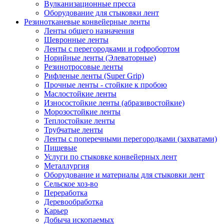
Вулканизационные пресса
Оборудование для стыковки лент
Резинотканевые конвейерные ленты
Ленты общего назначения
Шевронные ленты
Ленты с перегородками и гофробортом
Норийные ленты (Элеваторные)
Резинотросовые ленты
Рифленые ленты (Super Grip)
Прочные ленты - стойкие к пробою
Маслостойкие ленты
Износостойкие ленты (абразивостойкие)
Морозостойкие ленты
Теплостойкие ленты
Трубчатые ленты
Ленты с поперечными перегородками (захватами)
Пищевые
Услуги по стыковке конвейерных лент
Металлургия
Оборудование и материалы для стыковки лент
Сельское хоз-во
Переработка
Деревообработка
Карьер
Добыча ископаемых