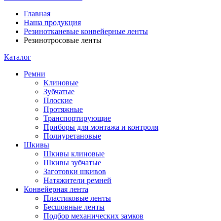
Главная
Наша продукция
Резинотканевые конвейерные ленты
Резинотросовые ленты
Каталог
Ремни
Клиновые
Зубчатые
Плоские
Протяжные
Транспортирующие
Приборы для монтажа и контроля
Полиуретановые
Шкивы
Шкивы клиновые
Шкивы зубчатые
Заготовки шкивов
Натяжители ремней
Конвейерная лента
Пластиковые ленты
Бесшовные ленты
Подбор механических замков