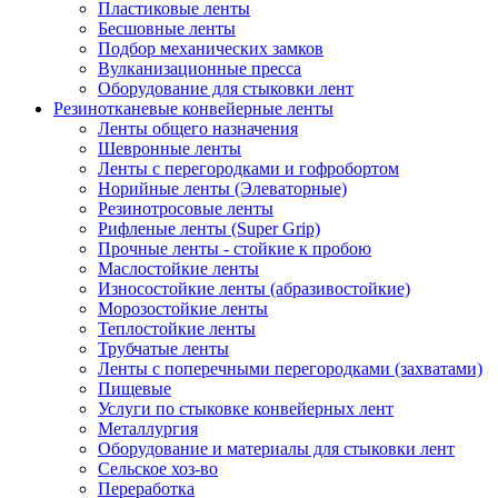
Пластиковые ленты
Бесшовные ленты
Подбор механических замков
Вулканизационные пресса
Оборудование для стыковки лент
Резинотканевые конвейерные ленты
Ленты общего назначения
Шевронные ленты
Ленты с перегородками и гофробортом
Норийные ленты (Элеваторные)
Резинотросовые ленты
Рифленые ленты (Super Grip)
Прочные ленты - стойкие к пробою
Маслостойкие ленты
Износостойкие ленты (абразивостойкие)
Морозостойкие ленты
Теплостойкие ленты
Трубчатые ленты
Ленты с поперечными перегородками (захватами)
Пищевые
Услуги по стыковке конвейерных лент
Металлургия
Оборудование и материалы для стыковки лент
Сельское хоз-во
Переработка