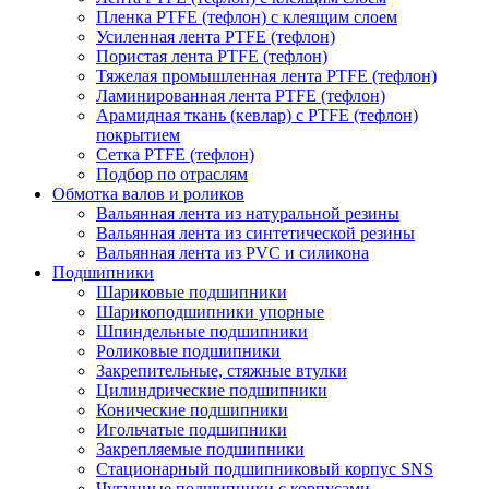
Пленка PTFE (тефлон) с клеящим слоем
Усиленная лента PTFE (тефлон)
Пористая лента PTFE (тефлон)
Тяжелая промышленная лента PTFE (тефлон)
Ламинированная лента PTFE (тефлон)
Арамидная ткань (кевлар) с PTFE (тефлон)
покрытием
Сетка PTFE (тефлон)
Подбор по отраслям
Обмотка валов и роликов
Вальянная лента из натуральной резины
Вальянная лента из синтетической резины
Вальянная лента из PVC и силикона
Подшипники
Шариковые подшипники
Шарикоподшипники упорные
Шпиндельные подшипники
Роликовые подшипники
Закрепительные, стяжные втулки
Цилиндрические подшипники
Конические подшипники
Игольчатые подшипники
Закрепляемые подшипники
Стационарный подшипниковый корпус SNS
Чугунные подшипники с корпусами