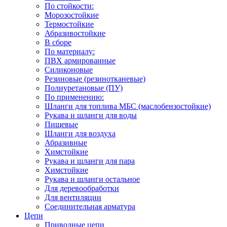
По стойкости:
Морозостойкие
Термостойкие
Абразивостойкие
В сборе
По материалу:
ПВХ армированные
Силиконовые
Резиновые (резинотканевые)
Полиуретановые (ПУ)
По применению:
Шланги для топлива МБС (маслобензостойкие)
Рукава и шланги для воды
Пищевые
Шланги для воздуха
Абразивные
Химстойкие
Рукава и шланги для пара
Химстойкие
Рукава и шланги остальное
Для деревообработки
Для вентиляции
Соединительная арматура
Цепи
Приводные цепи