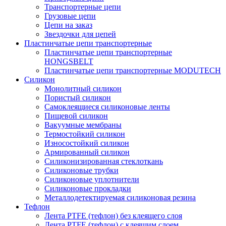
Транспортерные цепи
Грузовые цепи
Цепи на заказ
Звездочки для цепей
Пластинчатые цепи транспортерные
Пластинчатые цепи транспортерные
HONGSBELT
Пластинчатые цепи транспортерные MODUTECH
Силикон
Монолитный силикон
Пористый силикон
Самоклеящиеся силиконовые ленты
Пищевой силикон
Вакуумные мембраны
Термостойкий силикон
Износостойкий силикон
Армированный силикон
Силиконизированная стеклоткань
Силиконовые трубки
Силиконовые уплотнители
Силиконовые прокладки
Металлодетектируемая силиконовая резина
Тефлон
Лента PTFE (тефлон) без клеящего слоя
Лента PTFE (тефлон) с клеящим слоем