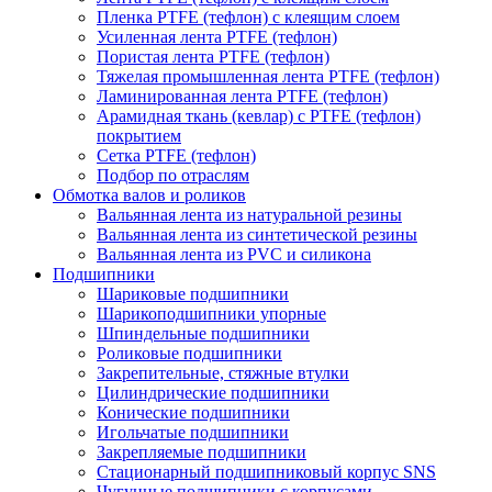
Пленка PTFE (тефлон) с клеящим слоем
Усиленная лента PTFE (тефлон)
Пористая лента PTFE (тефлон)
Тяжелая промышленная лента PTFE (тефлон)
Ламинированная лента PTFE (тефлон)
Арамидная ткань (кевлар) с PTFE (тефлон)
покрытием
Сетка PTFE (тефлон)
Подбор по отраслям
Обмотка валов и роликов
Вальянная лента из натуральной резины
Вальянная лента из синтетической резины
Вальянная лента из PVC и силикона
Подшипники
Шариковые подшипники
Шарикоподшипники упорные
Шпиндельные подшипники
Роликовые подшипники
Закрепительные, стяжные втулки
Цилиндрические подшипники
Конические подшипники
Игольчатые подшипники
Закрепляемые подшипники
Стационарный подшипниковый корпус SNS
Чугунные подшипники с корпусами