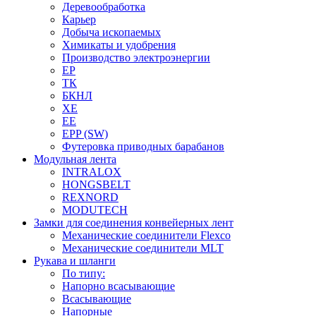
Деревообработка
Карьер
Добыча ископаемых
Химикаты и удобрения
Производство электроэнергии
EP
ТК
БКНЛ
XE
EE
EPP (SW)
Футеровка приводных барабанов
Модульная лента
INTRALOX
HONGSBELT
REXNORD
MODUTECH
Замки для соединения конвейерных лент
Механические соединители Flexco
Механические соединители MLT
Рукава и шланги
По типу:
Напорно всасывающие
Всасывающие
Напорные