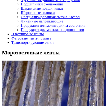
Подшипники скольжения
Шарнирные подшипники
Шарнирные головки
Специализированная смазка Arcanol
Линейные направляющие
Продукция для мониторинга состояния
Продукция для монтажа подшипников
Пластиковые ленты
Фетровые ленты, рукава
Транспортирующие сетки
Морозостойкие ленты