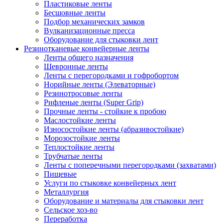
Пластиковые ленты
Бесшовные ленты
Подбор механических замков
Вулканизационные пресса
Оборудование для стыковки лент
Резинотканевые конвейерные ленты
Ленты общего назначения
Шевронные ленты
Ленты с перегородками и гофробортом
Норийные ленты (Элеваторные)
Резинотросовые ленты
Рифленые ленты (Super Grip)
Прочные ленты - стойкие к пробою
Маслостойкие ленты
Износостойкие ленты (абразивостойкие)
Морозостойкие ленты
Теплостойкие ленты
Трубчатые ленты
Ленты с поперечными перегородками (захватами)
Пищевые
Услуги по стыковке конвейерных лент
Металлургия
Оборудование и материалы для стыковки лент
Сельское хоз-во
Переработка