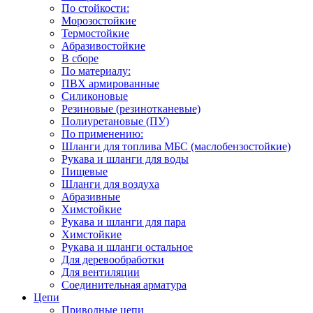
По стойкости:
Морозостойкие
Термостойкие
Абразивостойкие
В сборе
По материалу:
ПВХ армированные
Силиконовые
Резиновые (резинотканевые)
Полиуретановые (ПУ)
По применению:
Шланги для топлива МБС (маслобензостойкие)
Рукава и шланги для воды
Пищевые
Шланги для воздуха
Абразивные
Химстойкие
Рукава и шланги для пара
Химстойкие
Рукава и шланги остальное
Для деревообработки
Для вентиляции
Соединительная арматура
Цепи
Приводные цепи