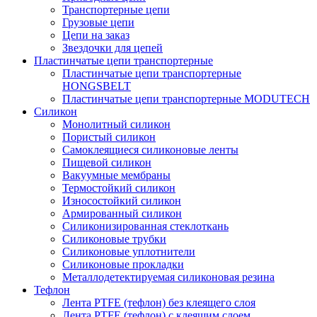
Транспортерные цепи
Грузовые цепи
Цепи на заказ
Звездочки для цепей
Пластинчатые цепи транспортерные
Пластинчатые цепи транспортерные
HONGSBELT
Пластинчатые цепи транспортерные MODUTECH
Силикон
Монолитный силикон
Пористый силикон
Самоклеящиеся силиконовые ленты
Пищевой силикон
Вакуумные мембраны
Термостойкий силикон
Износостойкий силикон
Армированный силикон
Силиконизированная стеклоткань
Силиконовые трубки
Силиконовые уплотнители
Силиконовые прокладки
Металлодетектируемая силиконовая резина
Тефлон
Лента PTFE (тефлон) без клеящего слоя
Лента PTFE (тефлон) с клеящим слоем