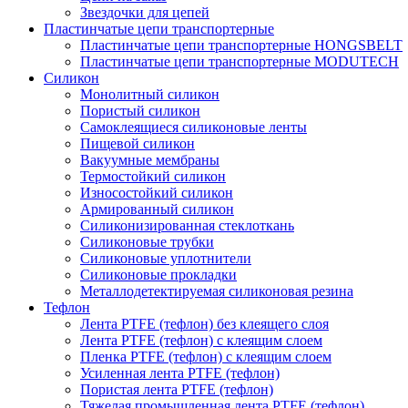
Звездочки для цепей
Пластинчатые цепи транспортерные
Пластинчатые цепи транспортерные HONGSBELT
Пластинчатые цепи транспортерные MODUTECH
Силикон
Монолитный силикон
Пористый силикон
Самоклеящиеся силиконовые ленты
Пищевой силикон
Вакуумные мембраны
Термостойкий силикон
Износостойкий силикон
Армированный силикон
Силиконизированная стеклоткань
Силиконовые трубки
Силиконовые уплотнители
Силиконовые прокладки
Металлодетектируемая силиконовая резина
Тефлон
Лента PTFE (тефлон) без клеящего слоя
Лента PTFE (тефлон) с клеящим слоем
Пленка PTFE (тефлон) с клеящим слоем
Усиленная лента PTFE (тефлон)
Пористая лента PTFE (тефлон)
Тяжелая промышленная лента PTFE (тефлон)