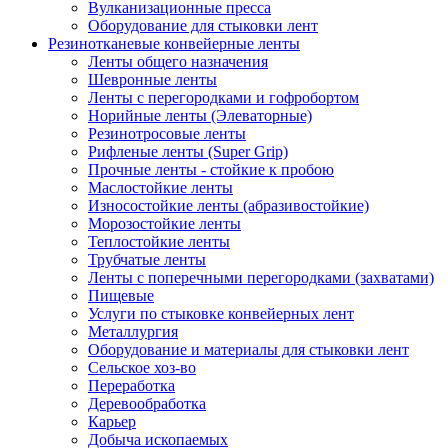
Вулканизационные пресса
Оборудование для стыковки лент
Резинотканевые конвейерные ленты
Ленты общего назначения
Шевронные ленты
Ленты с перегородками и гофробортом
Норийные ленты (Элеваторные)
Резинотросовые ленты
Рифленые ленты (Super Grip)
Прочные ленты - стойкие к пробою
Маслостойкие ленты
Износостойкие ленты (абразивостойкие)
Морозостойкие ленты
Теплостойкие ленты
Трубчатые ленты
Ленты с поперечными перегородками (захватами)
Пищевые
Услуги по стыковке конвейерных лент
Металлургия
Оборудование и материалы для стыковки лент
Сельское хоз-во
Переработка
Деревообработка
Карьер
Добыча ископаемых