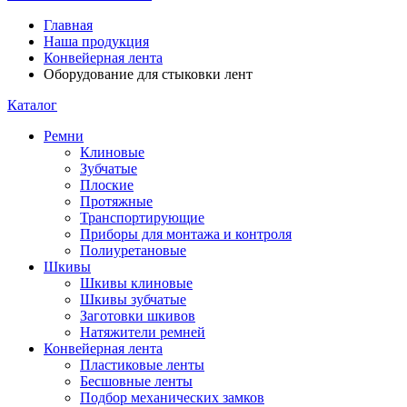
Главная
Наша продукция
Конвейерная лента
Оборудование для стыковки лент
Каталог
Ремни
Клиновые
Зубчатые
Плоские
Протяжные
Транспортирующие
Приборы для монтажа и контроля
Полиуретановые
Шкивы
Шкивы клиновые
Шкивы зубчатые
Заготовки шкивов
Натяжители ремней
Конвейерная лента
Пластиковые ленты
Бесшовные ленты
Подбор механических замков