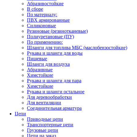
Абразивостойкие
В сборе
По материалу:
ПВХ армированные
Силиконовые
Резиновые (резинотканевые)
Полиуретановые (ПУ)
По применению:
Шланги для топлива МБС (маслобензостойкие)
Рукава и шланги для воды
Пищевые
Шланги для воздуха
Абразивные
Химстойкие
Рукава и шланги для пара
Химстойкие
Рукава и шланги остальное
Для деревообработки
Для вентиляции
Соединительная арматура
Цепи
Приводные цепи
Транспортерные цепи
Грузовые цепи
Цепи на заказ