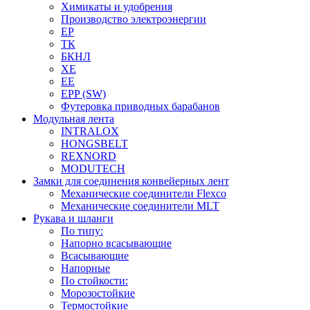
Химикаты и удобрения
Производство электроэнергии
EP
ТК
БКНЛ
XE
EE
EPP (SW)
Футеровка приводных барабанов
Модульная лента
INTRALOX
HONGSBELT
REXNORD
MODUTECH
Замки для соединения конвейерных лент
Механические соединители Flexco
Механические соединители MLT
Рукава и шланги
По типу:
Напорно всасывающие
Всасывающие
Напорные
По стойкости:
Морозостойкие
Термостойкие