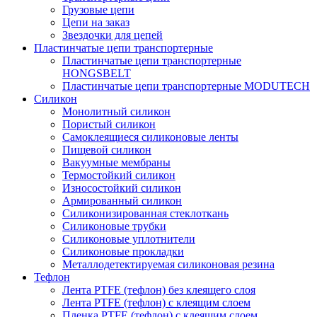
Грузовые цепи
Цепи на заказ
Звездочки для цепей
Пластинчатые цепи транспортерные
Пластинчатые цепи транспортерные
HONGSBELT
Пластинчатые цепи транспортерные MODUTECH
Силикон
Монолитный силикон
Пористый силикон
Самоклеящиеся силиконовые ленты
Пищевой силикон
Вакуумные мембраны
Термостойкий силикон
Износостойкий силикон
Армированный силикон
Силиконизированная стеклоткань
Силиконовые трубки
Силиконовые уплотнители
Силиконовые прокладки
Металлодетектируемая силиконовая резина
Тефлон
Лента PTFE (тефлон) без клеящего слоя
Лента PTFE (тефлон) с клеящим слоем
Пленка PTFE (тефлон) с клеящим слоем