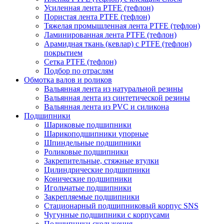
Усиленная лента PTFE (тефлон)
Пористая лента PTFE (тефлон)
Тяжелая промышленная лента PTFE (тефлон)
Ламинированная лента PTFE (тефлон)
Арамидная ткань (кевлар) с PTFE (тефлон)
покрытием
Сетка PTFE (тефлон)
Подбор по отраслям
Обмотка валов и роликов
Вальянная лента из натуральной резины
Вальянная лента из синтетической резины
Вальянная лента из PVC и силикона
Подшипники
Шариковые подшипники
Шарикоподшипники упорные
Шпиндельные подшипники
Роликовые подшипники
Закрепительные, стяжные втулки
Цилиндрические подшипники
Конические подшипники
Игольчатые подшипники
Закрепляемые подшипники
Стационарный подшипниковый корпус SNS
Чугунные подшипники с корпусами
Подшипники скольжения