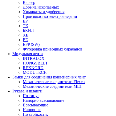
Карьер
Добыча ископаемых
Химикаты и удобрения
Производство электроэнергии
EP
ТК
БКНЛ
XE
EE
EPP (SW)
Футеровка приводных барабанов
Модульная лента
INTRALOX
HONGSBELT
REXNORD
MODUTECH
Замки для соединения конвейерных лент
Механические соединители Flexco
Механические соединители MLT
Рукава и шланги
По типу:
Напорно всасывающие
Всасывающие
Напорные
По стойкости: