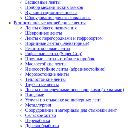
Бесшовные ленты
Подбор механических замков
Вулканизационные пресса
Оборудование для стыковки лент
Резинотканевые конвейерные ленты
Ленты общего назначения
Шевронные ленты
Ленты с перегородками и гофробортом
Норийные ленты (Элеваторные)
Резинотросовые ленты
Рифленые ленты (Super Grip)
Прочные ленты - стойкие к пробою
Маслостойкие ленты
Износостойкие ленты (абразивостойкие)
Морозостойкие ленты
Теплостойкие ленты
Трубчатые ленты
Ленты с поперечными перегородками (захватами)
Пищевые
Услуги по стыковке конвейерных лент
Металлургия
Оборудование и материалы для стыковки лент
Сельское хоз-во
Переработка
Деревообработка