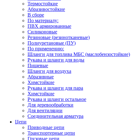
Термостойкие
Абразивостойкие
В сборе
По материалу:
ПВХ армированные
Силиконовые
Резиновые (резинотканевые)
Полиуретановые (ПУ)
По применению:
Шланги для топлива МБС (маслобензостойкие)
Рукава и шланги для воды
Пищевые
Шланги для воздуха
Абразивные
Химстойкие
Рукава и шланги для пара
Химстойкие
Рукава и шланги остальное
Для деревообработки
Для вентиляции
Соединительная арматура
Цепи
Приводные цепи
Транспортерные цепи
Грузовые цепи