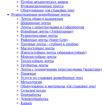
Подбор механических замков
Вулканизационные пресса
Оборудование для стыковки лент
Резинотканевые конвейерные ленты
Ленты общего назначения
Шевронные ленты
Ленты с перегородками и гофробортом
Норийные ленты (Элеваторные)
Резинотросовые ленты
Рифленые ленты (Super Grip)
Прочные ленты - стойкие к пробою
Маслостойкие ленты
Износостойкие ленты (абразивостойкие)
Морозостойкие ленты
Теплостойкие ленты
Трубчатые ленты
Ленты с поперечными перегородками (захватами)
Пищевые
Услуги по стыковке конвейерных лент
Металлургия
Оборудование и материалы для стыковки лент
Сельское хоз-во
Переработка
Деревообработка
Карьер