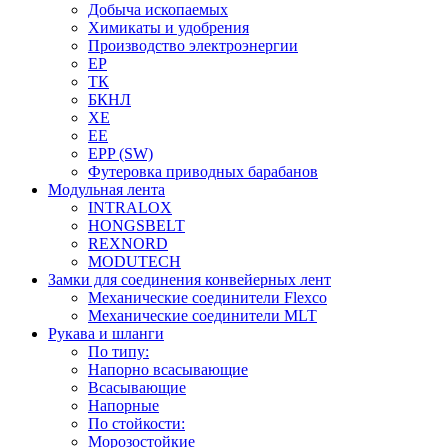
Добыча ископаемых
Химикаты и удобрения
Производство электроэнергии
EP
ТК
БКНЛ
XE
EE
EPP (SW)
Футеровка приводных барабанов
Модульная лента
INTRALOX
HONGSBELT
REXNORD
MODUTECH
Замки для соединения конвейерных лент
Механические соединители Flexco
Механические соединители MLT
Рукава и шланги
По типу:
Напорно всасывающие
Всасывающие
Напорные
По стойкости:
Морозостойкие