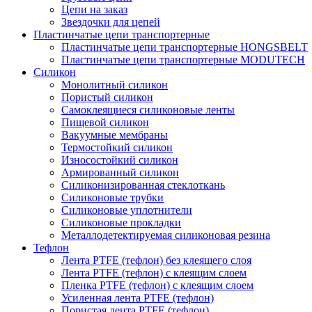
Цепи на заказ
Звездочки для цепей
Пластинчатые цепи транспортерные
Пластинчатые цепи транспортерные HONGSBELT
Пластинчатые цепи транспортерные MODUTECH
Силикон
Монолитный силикон
Пористый силикон
Самоклеящиеся силиконовые ленты
Пищевой силикон
Вакуумные мембраны
Термостойкий силикон
Износостойкий силикон
Армированный силикон
Силиконизированная стеклоткань
Силиконовые трубки
Силиконовые уплотнители
Силиконовые прокладки
Металлодетектируемая силиконовая резина
Тефлон
Лента PTFE (тефлон) без клеящего слоя
Лента PTFE (тефлон) с клеящим слоем
Пленка PTFE (тефлон) с клеящим слоем
Усиленная лента PTFE (тефлон)
Пористая лента PTFE (тефлон)