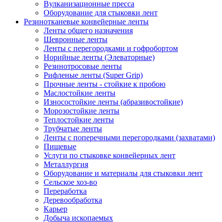
Вулканизационные пресса
Оборудование для стыковки лент
Резинотканевые конвейерные ленты
Ленты общего назначения
Шевронные ленты
Ленты с перегородками и гофробортом
Норийные ленты (Элеваторные)
Резинотросовые ленты
Рифленые ленты (Super Grip)
Прочные ленты - стойкие к пробою
Маслостойкие ленты
Износостойкие ленты (абразивостойкие)
Морозостойкие ленты
Теплостойкие ленты
Трубчатые ленты
Ленты с поперечными перегородками (захватами)
Пищевые
Услуги по стыковке конвейерных лент
Металлургия
Оборудование и материалы для стыковки лент
Сельское хоз-во
Переработка
Деревообработка
Карьер
Добыча ископаемых