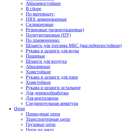
Абразивостойкие
В сборе
По материалу:
ПВХ армированные
Силиконовые
Резиновые (резинотканевые)
Полиуретановые (ПУ)
По применению:
Шланги для топлива МБС (маслобензостойкие)
Рукава и шланги для воды
Пищевые
Шланги для воздуха
Абразивные
Химстойкие
Рукава и шланги для пара
Химстойкие
Рукава и шланги остальное
Для деревообработки
Для вентиляции
Соединительная арматура
Цепи
Приводные цепи
Транспортерные цепи
Грузовые цепи
Цепи на заказ