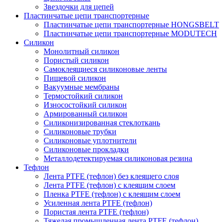
Звездочки для цепей
Пластинчатые цепи транспортерные
Пластинчатые цепи транспортерные HONGSBELT
Пластинчатые цепи транспортерные MODUTECH
Силикон
Монолитный силикон
Пористый силикон
Самоклеящиеся силиконовые ленты
Пищевой силикон
Вакуумные мембраны
Термостойкий силикон
Износостойкий силикон
Армированный силикон
Силиконизированная стеклоткань
Силиконовые трубки
Силиконовые уплотнители
Силиконовые прокладки
Металлодетектируемая силиконовая резина
Тефлон
Лента PTFE (тефлон) без клеящего слоя
Лента PTFE (тефлон) с клеящим слоем
Пленка PTFE (тефлон) с клеящим слоем
Усиленная лента PTFE (тефлон)
Пористая лента PTFE (тефлон)
Тяжелая промышленная лента PTFE (тефлон)