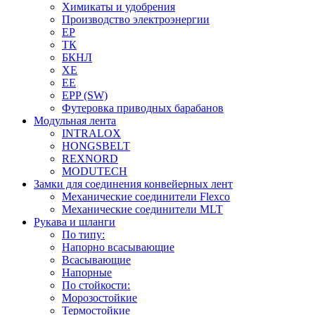
Химикаты и удобрения
Производство электроэнергии
EP
ТК
БКНЛ
XE
EE
EPP (SW)
Футеровка приводных барабанов
Модульная лента
INTRALOX
HONGSBELT
REXNORD
MODUTECH
Замки для соединения конвейерных лент
Механические соединители Flexco
Механические соединители MLT
Рукава и шланги
По типу:
Напорно всасывающие
Всасывающие
Напорные
По стойкости:
Морозостойкие
Термостойкие