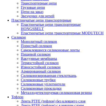
Транспортерные цепи
Грузовые цепи
Цепи на заказ
Звездочки для цепей
Пластинчатые цепи транспортерные
Пластинчатые цепи транспортерные
HONGSBELT
Пластинчатые цепи транспортерные MODUTECH
Силикон
Монолитный силикон
Пористый силикон
Самоклеящиеся силиконовые ленты
Пищевой силикон
Вакуумные мембраны
Термостойкий силикон
Износостойкий силикон
Армированный силикон
Силиконизированная стеклоткань
Силиконовые трубки
Силиконовые уплотнители
Силиконовые прокладки
Металлодетектируемая силиконовая резина
Тефлон
Лента PTFE (тефлон) без клеящего слоя
Лента PTFE (тефлон) с клеящим слоем