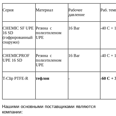
Серия
Материал
Рабочее
Раб. тем
давление
CHEMIС SF UPE
Резина с
16 Bar
-40 C + 
16 SD
полиэтиленом
(гофрированный
UPE
снаружи)
CHEMICPROF
Резина с
16 Bar
-40 C + 
UPE 16 SD
полиэтиленом
UPE
T-Clip PTFE-R
тефлон
-
-60
C + 
Нашими основными поставщиками являются
компании: