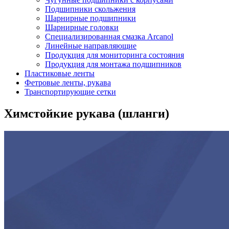
Подшипники скольжения
Шарнирные подшипники
Шарнирные головки
Специализированная смазка Arcanol
Линейные направляющие
Продукция для мониторинга состояния
Продукция для монтажа подшипников
Пластиковые ленты
Фетровые ленты, рукава
Транспортирующие сетки
Химстойкие рукава (шланги)