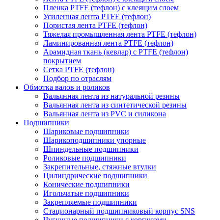
Пленка PTFE (тефлон) с клеящим слоем
Усиленная лента PTFE (тефлон)
Пористая лента PTFE (тефлон)
Тяжелая промышленная лента PTFE (тефлон)
Ламинированная лента PTFE (тефлон)
Арамидная ткань (кевлар) с PTFE (тефлон)
покрытием
Сетка PTFE (тефлон)
Подбор по отраслям
Обмотка валов и роликов
Вальянная лента из натуральной резины
Вальянная лента из синтетической резины
Вальянная лента из PVC и силикона
Подшипники
Шариковые подшипники
Шарикоподшипники упорные
Шпиндельные подшипники
Роликовые подшипники
Закрепительные, стяжные втулки
Цилиндрические подшипники
Конические подшипники
Игольчатые подшипники
Закрепляемые подшипники
Стационарный подшипниковый корпус SNS
Чугунные подшипники с корпусами