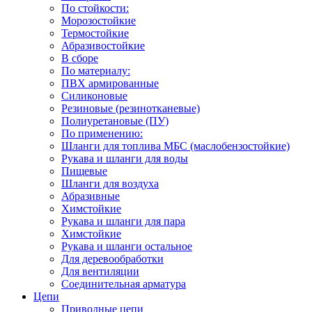
По стойкости:
Морозостойкие
Термостойкие
Абразивостойкие
В сборе
По материалу:
ПВХ армированные
Силиконовые
Резиновые (резинотканевые)
Полиуретановые (ПУ)
По применению:
Шланги для топлива МБС (маслобензостойкие)
Рукава и шланги для воды
Пищевые
Шланги для воздуха
Абразивные
Химстойкие
Рукава и шланги для пара
Химстойкие
Рукава и шланги остальное
Для деревообработки
Для вентиляции
Соединительная арматура
Цепи
Приводные цепи