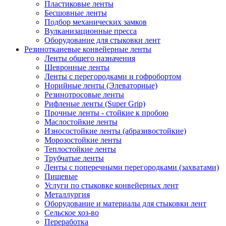
Пластиковые ленты
Бесшовные ленты
Подбор механических замков
Вулканизационные пресса
Оборудование для стыковки лент
Резинотканевые конвейерные ленты
Ленты общего назначения
Шевронные ленты
Ленты с перегородками и гофробортом
Норийные ленты (Элеваторные)
Резинотросовые ленты
Рифленые ленты (Super Grip)
Прочные ленты - стойкие к пробою
Маслостойкие ленты
Износостойкие ленты (абразивостойкие)
Морозостойкие ленты
Теплостойкие ленты
Трубчатые ленты
Ленты с поперечными перегородками (захватами)
Пищевые
Услуги по стыковке конвейерных лент
Металлургия
Оборудование и материалы для стыковки лент
Сельское хоз-во
Переработка