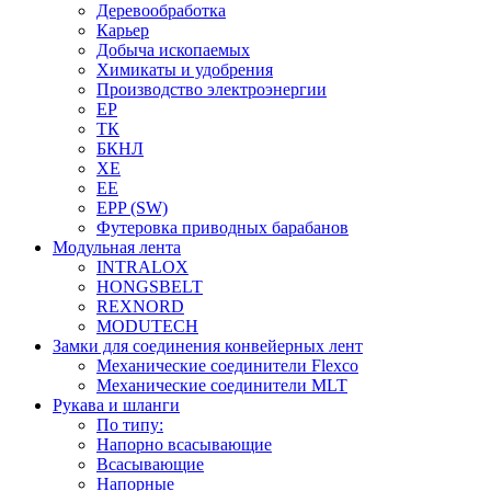
Деревообработка
Карьер
Добыча ископаемых
Химикаты и удобрения
Производство электроэнергии
EP
ТК
БКНЛ
XE
EE
EPP (SW)
Футеровка приводных барабанов
Модульная лента
INTRALOX
HONGSBELT
REXNORD
MODUTECH
Замки для соединения конвейерных лент
Механические соединители Flexco
Механические соединители MLT
Рукава и шланги
По типу:
Напорно всасывающие
Всасывающие
Напорные