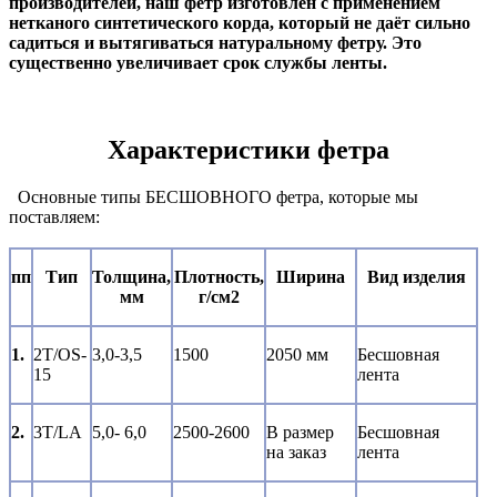
производителей, наш фетр изготовлен с применением
нетканого синтетического корда, который не даёт сильно
садиться и вытягиваться натуральному фетру. Это
существенно увеличивает срок службы ленты.
Характеристики фетра
Основные типы БЕСШОВНОГО фетра, которые мы
поставляем:
пп
Тип
Толщина,
Плотность,
Ширина
Вид изделия
мм
г/см2
1.
2T/OS-
3,0-3,5
1500
2050 мм
Бесшовная
15
лента
2.
3T/LA
5,0- 6,0
2500-2600
В размер
Бесшовная
на заказ
лента