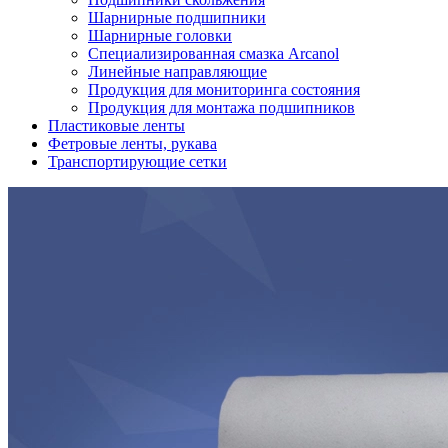
Шарнирные подшипники
Шарнирные головки
Специализированная смазка Arcanol
Линейные направляющие
Продукция для мониторинга состояния
Продукция для монтажа подшипников
Пластиковые ленты
Фетровые ленты, рукава
Транспортирующие сетки