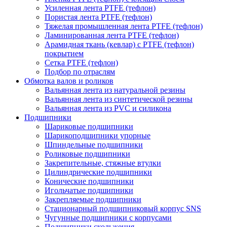
Усиленная лента PTFE (тефлон)
Пористая лента PTFE (тефлон)
Тяжелая промышленная лента PTFE (тефлон)
Ламинированная лента PTFE (тефлон)
Арамидная ткань (кевлар) с PTFE (тефлон)
покрытием
Сетка PTFE (тефлон)
Подбор по отраслям
Обмотка валов и роликов
Вальянная лента из натуральной резины
Вальянная лента из синтетической резины
Вальянная лента из PVC и силикона
Подшипники
Шариковые подшипники
Шарикоподшипники упорные
Шпиндельные подшипники
Роликовые подшипники
Закрепительные, стяжные втулки
Цилиндрические подшипники
Конические подшипники
Игольчатые подшипники
Закрепляемые подшипники
Стационарный подшипниковый корпус SNS
Чугунные подшипники с корпусами
Подшипники скольжения