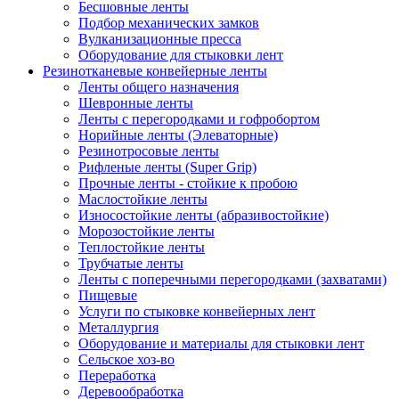
Бесшовные ленты
Подбор механических замков
Вулканизационные пресса
Оборудование для стыковки лент
Резинотканевые конвейерные ленты
Ленты общего назначения
Шевронные ленты
Ленты с перегородками и гофробортом
Норийные ленты (Элеваторные)
Резинотросовые ленты
Рифленые ленты (Super Grip)
Прочные ленты - стойкие к пробою
Маслостойкие ленты
Износостойкие ленты (абразивостойкие)
Морозостойкие ленты
Теплостойкие ленты
Трубчатые ленты
Ленты с поперечными перегородками (захватами)
Пищевые
Услуги по стыковке конвейерных лент
Металлургия
Оборудование и материалы для стыковки лент
Сельское хоз-во
Переработка
Деревообработка