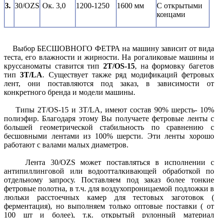
3.
30/OZS
Ок. 3,0
1200-1250
1600 мм
С открытыми
концами
Выбор БЕСШОВНОГО ФЕТРА на машину зависит от вида
теста, его влажности и жирности. На рогаликовые машины и
круссаноматы ставится тип
2T/OS-15
, на формовку багетов
тип
3T/LA
. Существует также ряд модификаций фетровых
лент, они поставляются под заказ, в зависимости от
конкретного бренда и модели машины.
Типы 2T/OS-15 и 3T/LA, имеют состав 90% шерсть- 10%
полиэфир. Благодаря этому Вы получаете фетровые ленты с
большей геометрической стабильность по сравнению с
бесшовными лентами из 100% шерсти. Эти ленты хорошо
работают с валами малых диаметров.
Лента 30/OZS может поставляться в исполнении с
антипиллинговой или водоотталкивающей обработкой по
отдельному запросу. Поставляем под заказ более тонкие
фетровые полотна, в т.ч. для воздухопроницаемой подложки в
люльки расстоечных камер для тестовых заготовок (
ферментация), но выполняем только оптовые поставки ( от
100 шт и более), т.к. открытый рулонный материал