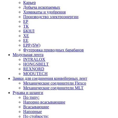
Карьер
Добыча ископаемых
Химикаты и удобрения
Производство электроэнергии
EP
ТК
БКНЛ
XE
EE
EPP (SW)
Футеровка приводных барабанов
Модульная лента
INTRALOX
HONGSBELT
REXNORD
MODUTECH
Замки для соединения конвейерных лент
Механические соединители Flexco
Механические соединители MLT
Рукава и шланги
По типу:
Напорно всасывающие
Всасывающие
Напорные
По стойкости: