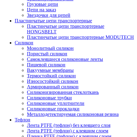
Грузовые цепи
Цепи на заказ
Звездочки для цепей
Пластинчатые цепи транспортерные
Пластинчатые цепи транспортерные
HONGSBELT
Пластинчатые цепи транспортерные MODUTECH
Силикон
Монолитный силикон
Пористый силикон
Самоклеящиеся силиконовые ленты
Пищевой силикон
Вакуумные мембраны
Термостойкий силикон
Износостойкий силикон
Армированный силикон
Силиконизированная стеклоткань
Силиконовые трубки
Силиконовые уплотнители
Силиконовые прокладки
Металлодетектируемая силиконовая резина
Тефлон
Лента PTFE (тефлон) без клеящего слоя
Лента PTFE (тефлон) с клеящим слоем
Пленка PTFE (тефлон) с клеящим слоем