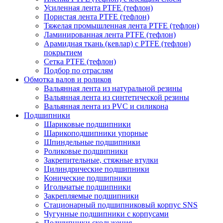
Усиленная лента PTFE (тефлон)
Пористая лента PTFE (тефлон)
Тяжелая промышленная лента PTFE (тефлон)
Ламинированная лента PTFE (тефлон)
Арамидная ткань (кевлар) с PTFE (тефлон)
покрытием
Сетка PTFE (тефлон)
Подбор по отраслям
Обмотка валов и роликов
Вальянная лента из натуральной резины
Вальянная лента из синтетической резины
Вальянная лента из PVC и силикона
Подшипники
Шариковые подшипники
Шарикоподшипники упорные
Шпиндельные подшипники
Роликовые подшипники
Закрепительные, стяжные втулки
Цилиндрические подшипники
Конические подшипники
Игольчатые подшипники
Закрепляемые подшипники
Стационарный подшипниковый корпус SNS
Чугунные подшипники с корпусами
Подшипники скольжения