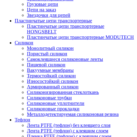
Грузовые цепи
Цепи на заказ
Звездочки для цепей
Пластинчатые цепи транспортерные
Пластинчатые цепи транспортерные
HONGSBELT
Пластинчатые цепи транспортерные MODUTECH
Силикон
Монолитный силикон
Пористый силикон
Самоклеящиеся силиконовые ленты
Пищевой силикон
Вакуумные мембраны
Термостойкий силикон
Износостойкий силикон
Армированный силикон
Силиконизированная стеклоткань
Силиконовые трубки
Силиконовые уплотнители
Силиконовые прокладки
Металлодетектируемая силиконовая резина
Тефлон
Лента PTFE (тефлон) без клеящего слоя
Лента PTFE (тефлон) с клеящим слоем
Пленка PTFE (тефлон) с клеящим слоем