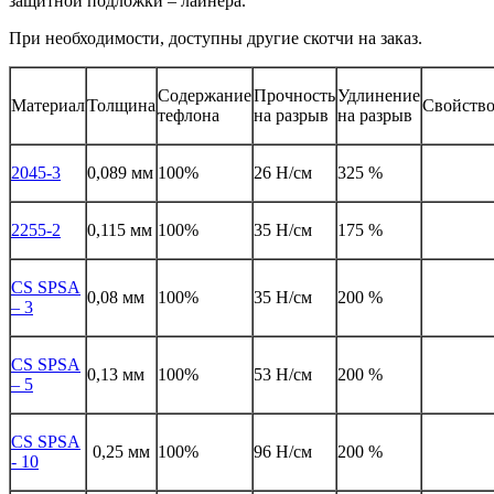
защитной подложки – лайнера.
При необходимости, доступны другие скотчи на заказ.
Содержание
Прочность
Удлинение
Материал
Толщина
Свойств
тефлона
на разрыв
на разрыв
2045-3
0,089 мм
100%
26 Н/см
325 %
2255-2
0,115 мм
100%
35 Н/см
175 %
CS SPSA
0,08 мм
100%
35 Н/см
200 %
– 3
CS SPSA
0,13 мм
100%
53 Н/см
200 %
– 5
CS SPSA
0,25 мм
100%
96 Н/см
200 %
- 10