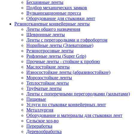
Бесшовные ленты
Подбор механических замков
Вулканизационные пресса
Оборудование для стыковки лент
Резинотканевые конвейерные ленты
Ленты общего назначения
Шевронные ленты
Ленты с перегородками и гофробортом
Норийные ленты (Элеваторные)
Резинотросовые ленты
Рифленые ленты (Super Grip)
Прочные ленты - стойкие к пробою
Маслостойкие ленты
Износостойкие ленты (абразивостойкие)
Морозостойкие ленты
Теплостойкие ленты
Трубчатые ленты
Ленты с поперечными перегородками (захватами)
Пищевые
Услуги по стыковке конвейерных лент
Металлургия
Оборудование и материалы для стыковки лент
Сельское хоз-во
Переработка
Деревообработка