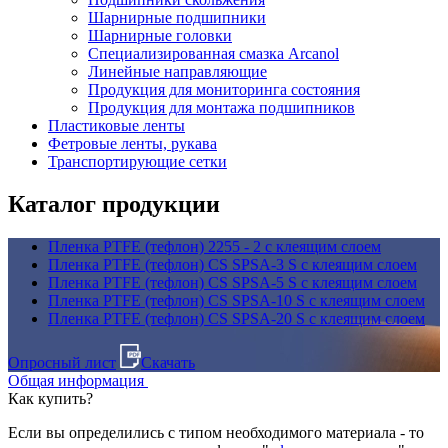
Шарнирные подшипники
Шарнирные головки
Специализированная смазка Arcanol
Линейные направляющие
Продукция для мониторинга состояния
Продукция для монтажа подшипников
Пластиковые ленты
Фетровые ленты, рукава
Транспортирующие сетки
Каталог продукции
Пленка PTFE (тефлон) 2255 - 2 с клеящим слоем
Пленка PTFE (тефлон) CS SPSA-3 S с клеящим слоем
Пленка PTFE (тефлон) CS SPSA-5 S с клеящим слоем
Пленка PTFE (тефлон) CS SPSA-10 S с клеящим слоем
Пленка PTFE (тефлон) CS SPSA-20 S с клеящим слоем
Опросный лист
Скачать
Общая информация
Как купить?
Если вы определились с типом необходимого материала - то