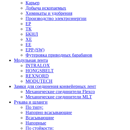
Карьер
Добыча ископаемых
Химикаты и удобрения
Производство электроэнергии
EP
ТК
БКНЛ
XE
EE
EPP (SW)
Футеровка приводных барабанов
Модульная лента
INTRALOX
HONGSBELT
REXNORD
MODUTECH
Замки для соединения конвейерных лент
Механические соединители Flexco
Механические соединители MLT
Рукава и шланги
По типу:
Напорно всасывающие
Всасывающие
Напорные
По стойкости: