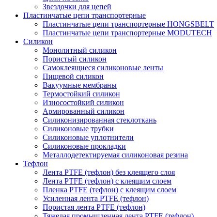
Звездочки для цепей
Пластинчатые цепи транспортерные
Пластинчатые цепи транспортерные HONGSBELT
Пластинчатые цепи транспортерные MODUTECH
Силикон
Монолитный силикон
Пористый силикон
Самоклеящиеся силиконовые ленты
Пищевой силикон
Вакуумные мембраны
Термостойкий силикон
Износостойкий силикон
Армированный силикон
Силиконизированная стеклоткань
Силиконовые трубки
Силиконовые уплотнители
Силиконовые прокладки
Металлодетектируемая силиконовая резина
Тефлон
Лента PTFE (тефлон) без клеящего слоя
Лента PTFE (тефлон) с клеящим слоем
Пленка PTFE (тефлон) с клеящим слоем
Усиленная лента PTFE (тефлон)
Пористая лента PTFE (тефлон)
Тяжелая промышленная лента PTFE (тефлон)