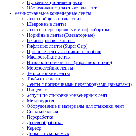
Вулканизационные пресса
Оборудование для стыковки лент
Резинотканевые конвейерные ленты
Ленты общего назначения
Шевронные ленты
Ленты с перегородками и гофробортом
Норийные ленты (Элеваторные)
Резинотросовые ленты
Рифленые ленты (Super Grip)
Прочные ленты - стойкие к пробою
Маслостойкие ленты
Износостойкие ленты (абразивостойкие)
Морозостойкие ленты
Теплостойкие ленты
Трубчатые ленты
Ленты с поперечными перегородками (захватами)
Пищевые
Услуги по стыковке конвейерных лент
Металлургия
Оборудование и материалы для стыковки лент
Сельское хоз-во
Переработка
Деревообработка
Карьер
Добыча ископаемых