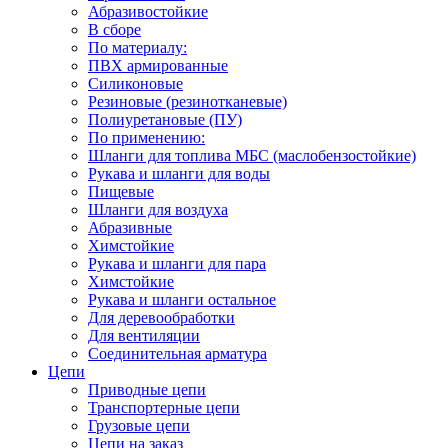
Абразивостойкие
В сборе
По материалу:
ПВХ армированные
Силиконовые
Резиновые (резинотканевые)
Полиуретановые (ПУ)
По применению:
Шланги для топлива МБС (маслобензостойкие)
Рукава и шланги для воды
Пищевые
Шланги для воздуха
Абразивные
Химстойкие
Рукава и шланги для пара
Химстойкие
Рукава и шланги остальное
Для деревообработки
Для вентиляции
Соединительная арматура
Цепи
Приводные цепи
Транспортерные цепи
Грузовые цепи
Цепи на заказ