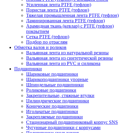
Усиленная лента PTFE (тефлон)
Пористая лента PTFE (тефлон)
Тяжелая промышленная лента PTFE (тефлон)
Ламинированная лента PTFE (тефлон)
Арамидная ткань (кевлар) с PTFE (тефлон)
покрытием
Сетка PTFE (тефлон)
Подбор по отраслям
Обмотка валов и роликов
Вальянная лента из натуральной резины
Вальянная лента из синтетической резины
Вальянная лента из PVC и силикона
Подшипники
Шариковые подшипники
Шарикоподшипники упорные
Шпиндельные подшипники
Роликовые подшипники
Закрепительные, стяжные втулки
Цилиндрические подшипники
Конические подшипники
Игольчатые подшипники
Закрепляемые подшипники
Стационарный подшипниковый корпус SNS
Чугунные подшипники с корпусами
Подшипники скольжения