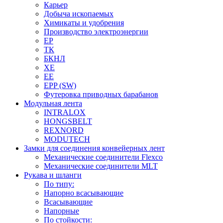
Карьер
Добыча ископаемых
Химикаты и удобрения
Производство электроэнергии
EP
ТК
БКНЛ
XE
EE
EPP (SW)
Футеровка приводных барабанов
Модульная лента
INTRALOX
HONGSBELT
REXNORD
MODUTECH
Замки для соединения конвейерных лент
Механические соединители Flexco
Механические соединители MLT
Рукава и шланги
По типу:
Напорно всасывающие
Всасывающие
Напорные
По стойкости: