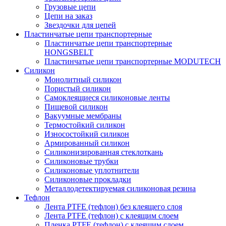
Грузовые цепи
Цепи на заказ
Звездочки для цепей
Пластинчатые цепи транспортерные
Пластинчатые цепи транспортерные
HONGSBELT
Пластинчатые цепи транспортерные MODUTECH
Силикон
Монолитный силикон
Пористый силикон
Самоклеящиеся силиконовые ленты
Пищевой силикон
Вакуумные мембраны
Термостойкий силикон
Износостойкий силикон
Армированный силикон
Силиконизированная стеклоткань
Силиконовые трубки
Силиконовые уплотнители
Силиконовые прокладки
Металлодетектируемая силиконовая резина
Тефлон
Лента PTFE (тефлон) без клеящего слоя
Лента PTFE (тефлон) с клеящим слоем
Пленка PTFE (тефлон) с клеящим слоем