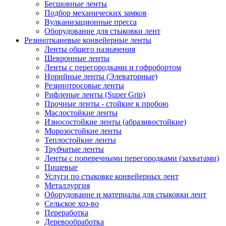
Бесшовные ленты
Подбор механических замков
Вулканизационные пресса
Оборудование для стыковки лент
Резинотканевые конвейерные ленты
Ленты общего назначения
Шевронные ленты
Ленты с перегородками и гофробортом
Норийные ленты (Элеваторные)
Резинотросовые ленты
Рифленые ленты (Super Grip)
Прочные ленты - стойкие к пробою
Маслостойкие ленты
Износостойкие ленты (абразивостойкие)
Морозостойкие ленты
Теплостойкие ленты
Трубчатые ленты
Ленты с поперечными перегородками (захватами)
Пищевые
Услуги по стыковке конвейерных лент
Металлургия
Оборудование и материалы для стыковки лент
Сельское хоз-во
Переработка
Деревообработка