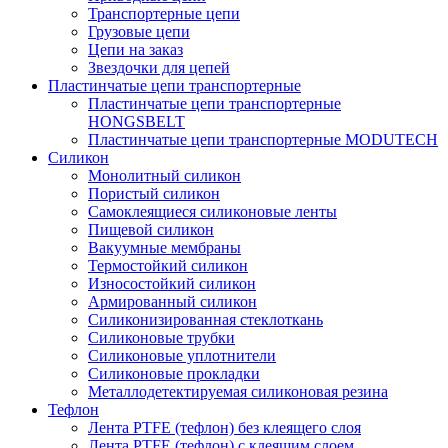
Транспортерные цепи
Грузовые цепи
Цепи на заказ
Звездочки для цепей
Пластинчатые цепи транспортерные
Пластинчатые цепи транспортерные
HONGSBELT
Пластинчатые цепи транспортерные MODUTECH
Силикон
Монолитный силикон
Пористый силикон
Самоклеящиеся силиконовые ленты
Пищевой силикон
Вакуумные мембраны
Термостойкий силикон
Износостойкий силикон
Армированный силикон
Силиконизированная стеклоткань
Силиконовые трубки
Силиконовые уплотнители
Силиконовые прокладки
Металлодетектируемая силиконовая резина
Тефлон
Лента PTFE (тефлон) без клеящего слоя
Лента PTFE (тефлон) с клеящим слоем