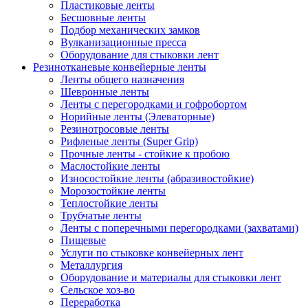
Пластиковые ленты
Бесшовные ленты
Подбор механических замков
Вулканизационные пресса
Оборудование для стыковки лент
Резинотканевые конвейерные ленты
Ленты общего назначения
Шевронные ленты
Ленты с перегородками и гофробортом
Норийные ленты (Элеваторные)
Резинотросовые ленты
Рифленые ленты (Super Grip)
Прочные ленты - стойкие к пробою
Маслостойкие ленты
Износостойкие ленты (абразивостойкие)
Морозостойкие ленты
Теплостойкие ленты
Трубчатые ленты
Ленты с поперечными перегородками (захватами)
Пищевые
Услуги по стыковке конвейерных лент
Металлургия
Оборудование и материалы для стыковки лент
Сельское хоз-во
Переработка