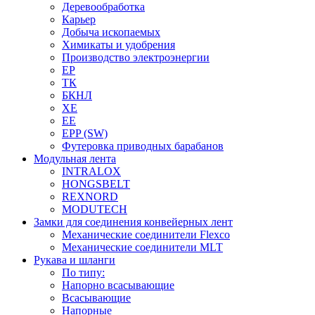
Деревообработка
Карьер
Добыча ископаемых
Химикаты и удобрения
Производство электроэнергии
EP
ТК
БКНЛ
XE
EE
EPP (SW)
Футеровка приводных барабанов
Модульная лента
INTRALOX
HONGSBELT
REXNORD
MODUTECH
Замки для соединения конвейерных лент
Механические соединители Flexco
Механические соединители MLT
Рукава и шланги
По типу:
Напорно всасывающие
Всасывающие
Напорные