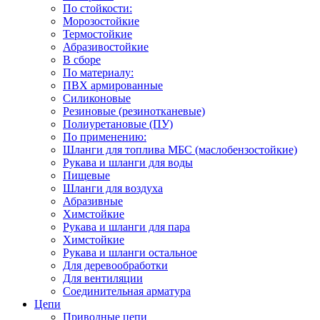
По стойкости:
Морозостойкие
Термостойкие
Абразивостойкие
В сборе
По материалу:
ПВХ армированные
Силиконовые
Резиновые (резинотканевые)
Полиуретановые (ПУ)
По применению:
Шланги для топлива МБС (маслобензостойкие)
Рукава и шланги для воды
Пищевые
Шланги для воздуха
Абразивные
Химстойкие
Рукава и шланги для пара
Химстойкие
Рукава и шланги остальное
Для деревообработки
Для вентиляции
Соединительная арматура
Цепи
Приводные цепи