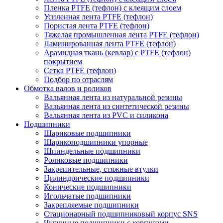
Пленка PTFE (тефлон) с клеящим слоем
Усиленная лента PTFE (тефлон)
Пористая лента PTFE (тефлон)
Тяжелая промышленная лента PTFE (тефлон)
Ламинированная лента PTFE (тефлон)
Арамидная ткань (кевлар) с PTFE (тефлон)
покрытием
Сетка PTFE (тефлон)
Подбор по отраслям
Обмотка валов и роликов
Вальянная лента из натуральной резины
Вальянная лента из синтетической резины
Вальянная лента из PVC и силикона
Подшипники
Шариковые подшипники
Шарикоподшипники упорные
Шпиндельные подшипники
Роликовые подшипники
Закрепительные, стяжные втулки
Цилиндрические подшипники
Конические подшипники
Игольчатые подшипники
Закрепляемые подшипники
Стационарный подшипниковый корпус SNS
Чугунные подшипники с корпусами