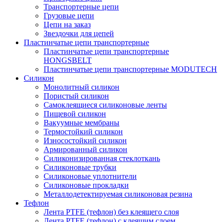
Транспортерные цепи
Грузовые цепи
Цепи на заказ
Звездочки для цепей
Пластинчатые цепи транспортерные
Пластинчатые цепи транспортерные
HONGSBELT
Пластинчатые цепи транспортерные MODUTECH
Силикон
Монолитный силикон
Пористый силикон
Самоклеящиеся силиконовые ленты
Пищевой силикон
Вакуумные мембраны
Термостойкий силикон
Износостойкий силикон
Армированный силикон
Силиконизированная стеклоткань
Силиконовые трубки
Силиконовые уплотнители
Силиконовые прокладки
Металлодетектируемая силиконовая резина
Тефлон
Лента PTFE (тефлон) без клеящего слоя
Лента PTFE (тефлон) с клеящим слоем