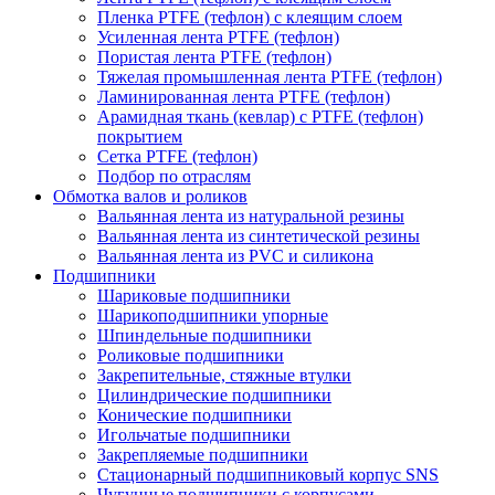
Пленка PTFE (тефлон) с клеящим слоем
Усиленная лента PTFE (тефлон)
Пористая лента PTFE (тефлон)
Тяжелая промышленная лента PTFE (тефлон)
Ламинированная лента PTFE (тефлон)
Арамидная ткань (кевлар) с PTFE (тефлон)
покрытием
Сетка PTFE (тефлон)
Подбор по отраслям
Обмотка валов и роликов
Вальянная лента из натуральной резины
Вальянная лента из синтетической резины
Вальянная лента из PVC и силикона
Подшипники
Шариковые подшипники
Шарикоподшипники упорные
Шпиндельные подшипники
Роликовые подшипники
Закрепительные, стяжные втулки
Цилиндрические подшипники
Конические подшипники
Игольчатые подшипники
Закрепляемые подшипники
Стационарный подшипниковый корпус SNS
Чугунные подшипники с корпусами