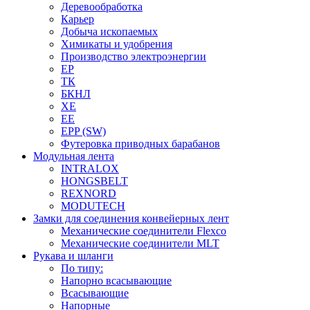
Деревообработка
Карьер
Добыча ископаемых
Химикаты и удобрения
Производство электроэнергии
EP
ТК
БКНЛ
XE
EE
EPP (SW)
Футеровка приводных барабанов
Модульная лента
INTRALOX
HONGSBELT
REXNORD
MODUTECH
Замки для соединения конвейерных лент
Механические соединители Flexco
Механические соединители MLT
Рукава и шланги
По типу:
Напорно всасывающие
Всасывающие
Напорные