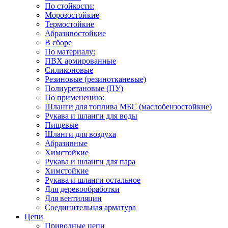
По стойкости:
Морозостойкие
Термостойкие
Абразивостойкие
В сборе
По материалу:
ПВХ армированные
Силиконовые
Резиновые (резинотканевые)
Полиуретановые (ПУ)
По применению:
Шланги для топлива МБС (маслобензостойкие)
Рукава и шланги для воды
Пищевые
Шланги для воздуха
Абразивные
Химстойкие
Рукава и шланги для пара
Химстойкие
Рукава и шланги остальное
Для деревообработки
Для вентиляции
Соединительная арматура
Цепи
Приводные цепи