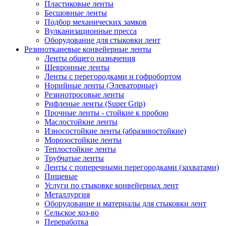
Пластиковые ленты
Бесшовные ленты
Подбор механических замков
Вулканизационные пресса
Оборудование для стыковки лент
Резинотканевые конвейерные ленты
Ленты общего назначения
Шевронные ленты
Ленты с перегородками и гофробортом
Норийные ленты (Элеваторные)
Резинотросовые ленты
Рифленые ленты (Super Grip)
Прочные ленты - стойкие к пробою
Маслостойкие ленты
Износостойкие ленты (абразивостойкие)
Морозостойкие ленты
Теплостойкие ленты
Трубчатые ленты
Ленты с поперечными перегородками (захватами)
Пищевые
Услуги по стыковке конвейерных лент
Металлургия
Оборудование и материалы для стыковки лент
Сельское хоз-во
Переработка