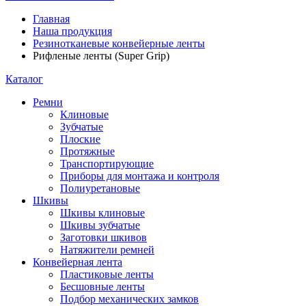
Главная
Наша продукция
Резинотканевые конвейерные ленты
Рифленые ленты (Super Grip)
Каталог
Ремни
Клиновые
Зубчатые
Плоские
Протяжные
Транспортирующие
Приборы для монтажа и контроля
Полиуретановые
Шкивы
Шкивы клиновые
Шкивы зубчатые
Заготовки шкивов
Натяжители ремней
Конвейерная лента
Пластиковые ленты
Бесшовные ленты
Подбор механических замков