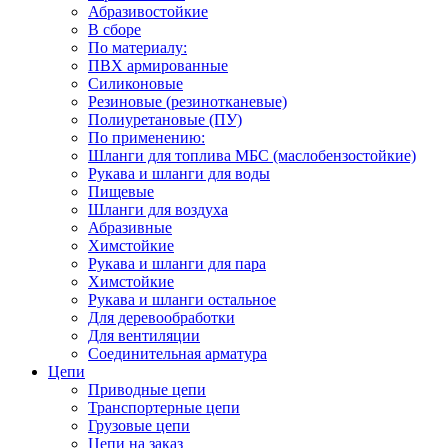
Абразивостойкие
В сборе
По материалу:
ПВХ армированные
Силиконовые
Резиновые (резинотканевые)
Полиуретановые (ПУ)
По применению:
Шланги для топлива МБС (маслобензостойкие)
Рукава и шланги для воды
Пищевые
Шланги для воздуха
Абразивные
Химстойкие
Рукава и шланги для пара
Химстойкие
Рукава и шланги остальное
Для деревообработки
Для вентиляции
Соединительная арматура
Цепи
Приводные цепи
Транспортерные цепи
Грузовые цепи
Цепи на заказ