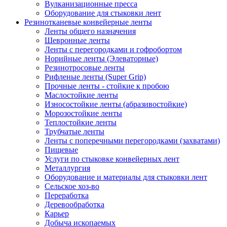
Вулканизационные пресса
Оборудование для стыковки лент
Резинотканевые конвейерные ленты
Ленты общего назначения
Шевронные ленты
Ленты с перегородками и гофробортом
Норийные ленты (Элеваторные)
Резинотросовые ленты
Рифленые ленты (Super Grip)
Прочные ленты - стойкие к пробою
Маслостойкие ленты
Износостойкие ленты (абразивостойкие)
Морозостойкие ленты
Теплостойкие ленты
Трубчатые ленты
Ленты с поперечными перегородками (захватами)
Пищевые
Услуги по стыковке конвейерных лент
Металлургия
Оборудование и материалы для стыковки лент
Сельское хоз-во
Переработка
Деревообработка
Карьер
Добыча ископаемых