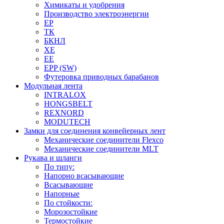
Химикаты и удобрения
Производство электроэнергии
EP
ТК
БКНЛ
XE
EE
EPP (SW)
Футеровка приводных барабанов
Модульная лента
INTRALOX
HONGSBELT
REXNORD
MODUTECH
Замки для соединения конвейерных лент
Механические соединители Flexco
Механические соединители MLT
Рукава и шланги
По типу:
Напорно всасывающие
Всасывающие
Напорные
По стойкости:
Морозостойкие
Термостойкие