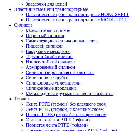
Звездочки для цепей
Пластинчатые цепи транспортерные
Пластинчатые цепи транспортерные HONGSBELT
Пластинчатые цепи транспортерные MODUTECH
Силикон
Монолитный силикон
Пористый силикон
Самоклеящиеся силиконовые ленты
Пищевой силикон
Вакуумные мембраны
Термостойкий силикон
Износостойкий силикон
Армированный силикон
Силиконизированная стеклоткань
Силиконовые трубки
Силиконовые уплотнители
Силиконовые прокладки
Металлодетектируемая силиконовая резина
Тефлон
Лента PTFE (тефлон) без клеящего слоя
Лента PTFE (тефлон) с клеящим слоем
Пленка PTFE (тефлон) с клеящим слоем
Усиленная лента PTFE (тефлон)
Пористая лента PTFE (тефлон)
Тяжелая промышленная лента PTFE (тефлон)