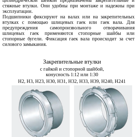
цилиндрической шейкой предназначены закрепительные и
стяжные втулки. Они удобны при монтаже и надежны при
эксплуатации.
Подшипники фиксируют на валах или на закрепительных
втулках с помощью шлицевых гаек или гаек валa. Для
предупреждения самопроизвольного отворачивания
шлицевых гаек применяются стопорные шайбы или
стопорные бугели. Фиксация гаек валa происходит за счет
силового замыкания.
Закрепительные втулки
с гайкой и стопорной шайбой,
конусность 1:12 или 1:30
H2, H3, H23, H30, H31, H32, H33, H39, H240, H241