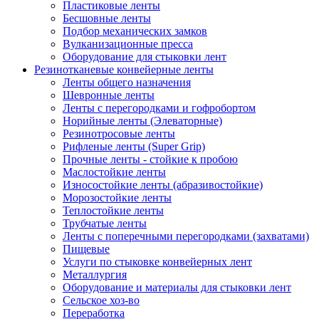
Пластиковые ленты
Бесшовные ленты
Подбор механических замков
Вулканизационные пресса
Оборудование для стыковки лент
Резинотканевые конвейерные ленты
Ленты общего назначения
Шевронные ленты
Ленты с перегородками и гофробортом
Норийные ленты (Элеваторные)
Резинотросовые ленты
Рифленые ленты (Super Grip)
Прочные ленты - стойкие к пробою
Маслостойкие ленты
Износостойкие ленты (абразивостойкие)
Морозостойкие ленты
Теплостойкие ленты
Трубчатые ленты
Ленты с поперечными перегородками (захватами)
Пищевые
Услуги по стыковке конвейерных лент
Металлургия
Оборудование и материалы для стыковки лент
Сельское хоз-во
Переработка