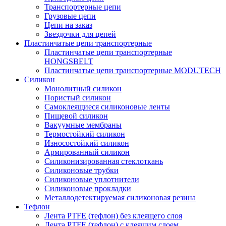
Транспортерные цепи
Грузовые цепи
Цепи на заказ
Звездочки для цепей
Пластинчатые цепи транспортерные
Пластинчатые цепи транспортерные
HONGSBELT
Пластинчатые цепи транспортерные MODUTECH
Силикон
Монолитный силикон
Пористый силикон
Самоклеящиеся силиконовые ленты
Пищевой силикон
Вакуумные мембраны
Термостойкий силикон
Износостойкий силикон
Армированный силикон
Силиконизированная стеклоткань
Силиконовые трубки
Силиконовые уплотнители
Силиконовые прокладки
Металлодетектируемая силиконовая резина
Тефлон
Лента PTFE (тефлон) без клеящего слоя
Лента PTFE (тефлон) с клеящим слоем