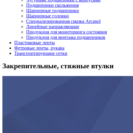
Подшипники скольжения
Шарнирные подшипники
Шарнирные головки
Специализированная смазка Arcanol
Линейные направляющие
Продукция для мониторинга состояния
Продукция для монтажа подшипников
Пластиковые ленты
Фетровые ленты, рукава
Транспортирующие сетки
Закрепительные, стяжные втулки