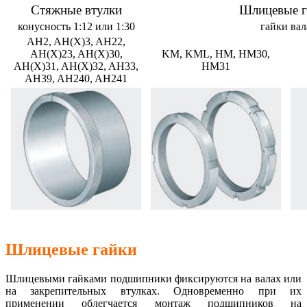
Стяжные втулки
Шлицевые г
конусность 1:12 или 1:30
гайки вал
AH2, AH(X)3, AH22,
AH(X)23, AH(X)30,
KM, KML, HM, HM30,
AH(X)31, AH(X)32, AH33,
HM31
AH39, AH240, AH241
Шлицевые гайки
Шлицевыми гайками подшипники фиксируются на валах или
на закрепительных втулках. Одновременно при их
применении облегчается монтаж подшипников на