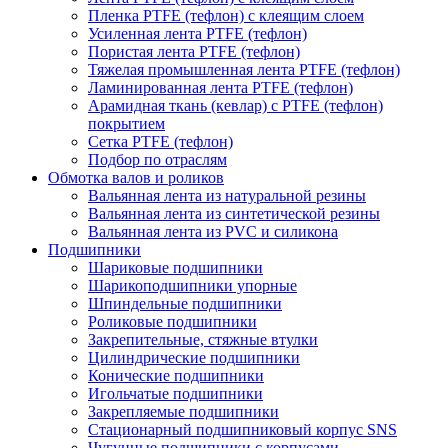
Пленка PTFE (тефлон) с клеящим слоем
Усиленная лента PTFE (тефлон)
Пористая лента PTFE (тефлон)
Тяжелая промышленная лента PTFE (тефлон)
Ламинированная лента PTFE (тефлон)
Арамидная ткань (кевлар) с PTFE (тефлон)
покрытием
Сетка PTFE (тефлон)
Подбор по отраслям
Обмотка валов и роликов
Вальянная лента из натуральной резины
Вальянная лента из синтетической резины
Вальянная лента из PVC и силикона
Подшипники
Шариковые подшипники
Шарикоподшипники упорные
Шпиндельные подшипники
Роликовые подшипники
Закрепительные, стяжные втулки
Цилиндрические подшипники
Конические подшипники
Игольчатые подшипники
Закрепляемые подшипники
Стационарный подшипниковый корпус SNS
Чугунные подшипники с корпусами