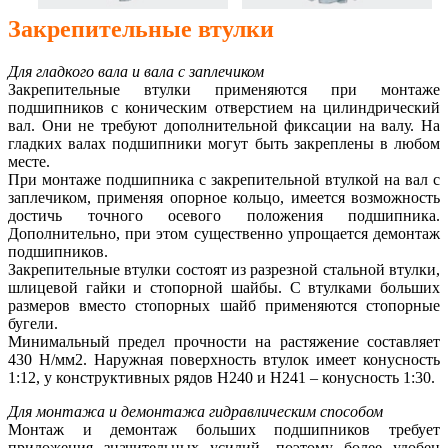
Закрепительные втулки
Для гладкoгo валa и валa с заплечиком
Закрепительные втулки применяются при монтаже
подшипников с коническим отверстием на цилиндрический
вал. Они не требуют дополнительной фиксации на валу. На
гладких валах подшипники могут быть закреплены в любом
месте.
При монтаже подшипника с закрепительной втулкой на вал с
заплечиком, применяя опорное кольцо, имеется возможность
достичь точного осевого положения подшипника.
Дополнительно, при этом существенно упрощаетcя демонтаж
подшипников.
Закрепительные втулки состоят из разрезной стальной втулки,
шлицевой гайки и стопорной шайбы. С втулками больших
размеров вместо стопорных шайб применяются стопорные
бугели.
Минимальный предел прочности на растяжение составляет
430 Н/мм2. Наружная поверхность втулок имеет конусность
1:12, у конструктивных рядов H240 и H241 – конусность 1:30.
Для монтажа и демонтажа гидравлическим способом
Монтаж и демонтаж больших подшипников требует
приложения значительных усилий, поэтому более удобен