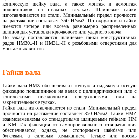
коническую шейку вала, а также монтаж и демонтаж
подшипников на стяжных втулках. Шлицевые гайки
изготавливаются из стали. Минимальный предел прочности
на растяжение составляет 350 Н/мм2. По окружности гайки
имеются четыре или восемь равномерно распределенных
шлицoв для установки крючкового или ударного ключа.
По заказу поставляются шлицевые гайки конструктивных
рядов HM30..-H и HM31..-H с резьбовыми отверстиями для
монтажных винтов.
Гайки валa
Гайки валa HMZ обеспечивают точную и надежную осевую
фиксацию подшипников на валах с цилиндрическими или c
коническими посадочными поверхностями, или на
закрепительных втулках.
Гайки валa изготавливаются из стали. Минимальный предел
прочности на растяжение составляет 350 Н/мм2. Гайки HMZ
взаимозаменяемы со стандартными шлицевыми гайками HM
и KM. Их фиксация от самопроизвольного отворачивания
обеспечивается, однако, не стопорными шайбами или
бугелями, а силовым замыканием. Четыре или восемь