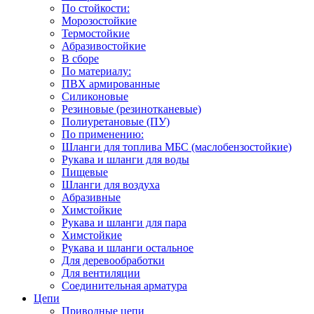
По стойкости:
Морозостойкие
Термостойкие
Абразивостойкие
В сборе
По материалу:
ПВХ армированные
Силиконовые
Резиновые (резинотканевые)
Полиуретановые (ПУ)
По применению:
Шланги для топлива МБС (маслобензостойкие)
Рукава и шланги для воды
Пищевые
Шланги для воздуха
Абразивные
Химстойкие
Рукава и шланги для пара
Химстойкие
Рукава и шланги остальное
Для деревообработки
Для вентиляции
Соединительная арматура
Цепи
Приводные цепи