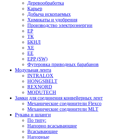
Деревообработка
Карьер
Добыча ископаемых
Химикаты и удобрения
Производство электроэнергии
EP
ТК
БКНЛ
XE
EE
EPP (SW)
Футеровка приводных барабанов
Модульная лента
INTRALOX
HONGSBELT
REXNORD
MODUTECH
Замки для соединения конвейерных лент
Механические соединители Flexco
Механические соединители MLT
Рукава и шланги
По типу:
Напорно всасывающие
Всасывающие
Напорные