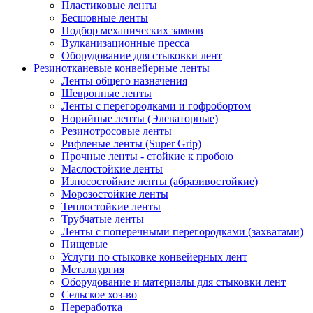
Пластиковые ленты
Бесшовные ленты
Подбор механических замков
Вулканизационные пресса
Оборудование для стыковки лент
Резинотканевые конвейерные ленты
Ленты общего назначения
Шевронные ленты
Ленты с перегородками и гофробортом
Норийные ленты (Элеваторные)
Резинотросовые ленты
Рифленые ленты (Super Grip)
Прочные ленты - стойкие к пробою
Маслостойкие ленты
Износостойкие ленты (абразивостойкие)
Морозостойкие ленты
Теплостойкие ленты
Трубчатые ленты
Ленты с поперечными перегородками (захватами)
Пищевые
Услуги по стыковке конвейерных лент
Металлургия
Оборудование и материалы для стыковки лент
Сельское хоз-во
Переработка