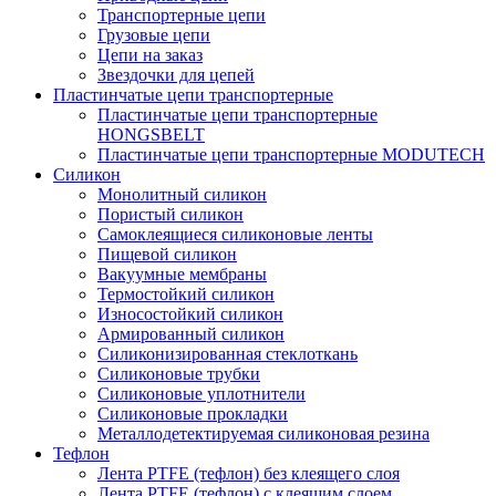
Транспортерные цепи
Грузовые цепи
Цепи на заказ
Звездочки для цепей
Пластинчатые цепи транспортерные
Пластинчатые цепи транспортерные
HONGSBELT
Пластинчатые цепи транспортерные MODUTECH
Силикон
Монолитный силикон
Пористый силикон
Самоклеящиеся силиконовые ленты
Пищевой силикон
Вакуумные мембраны
Термостойкий силикон
Износостойкий силикон
Армированный силикон
Силиконизированная стеклоткань
Силиконовые трубки
Силиконовые уплотнители
Силиконовые прокладки
Металлодетектируемая силиконовая резина
Тефлон
Лента PTFE (тефлон) без клеящего слоя
Лента PTFE (тефлон) с клеящим слоем