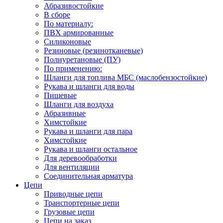
Абразивостойкие
В сборе
По материалу:
ПВХ армированные
Силиконовые
Резиновые (резинотканевые)
Полиуретановые (ПУ)
По применению:
Шланги для топлива МБС (маслобензостойкие)
Рукава и шланги для воды
Пищевые
Шланги для воздуха
Абразивные
Химстойкие
Рукава и шланги для пара
Химстойкие
Рукава и шланги остальное
Для деревообработки
Для вентиляции
Соединительная арматура
Цепи
Приводные цепи
Транспортерные цепи
Грузовые цепи
Цепи на заказ