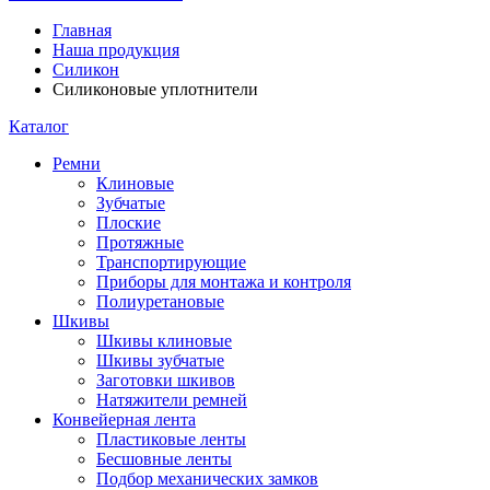
Главная
Наша продукция
Силикон
Силиконовые уплотнители
Каталог
Ремни
Клиновые
Зубчатые
Плоские
Протяжные
Транспортирующие
Приборы для монтажа и контроля
Полиуретановые
Шкивы
Шкивы клиновые
Шкивы зубчатые
Заготовки шкивов
Натяжители ремней
Конвейерная лента
Пластиковые ленты
Бесшовные ленты
Подбор механических замков