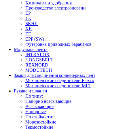
Химикаты и удобрения
Производство электроэнергии
EP
ТК
БКНЛ
XE
EE
EPP (SW)
Футеровка приводных барабанов
Модульная лента
INTRALOX
HONGSBELT
REXNORD
MODUTECH
Замки для соединения конвейерных лент
Механические соединители Flexco
Механические соединители MLT
Рукава и шланги
По типу:
Напорно всасывающие
Всасывающие
Напорные
По стойкости:
Морозостойкие
Термостойкие