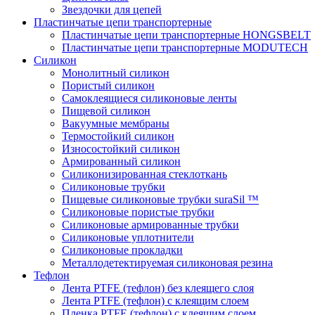
Звездочки для цепей
Пластинчатые цепи транспортерные
Пластинчатые цепи транспортерные HONGSBELT
Пластинчатые цепи транспортерные MODUTECH
Силикон
Монолитный силикон
Пористый силикон
Самоклеящиеся силиконовые ленты
Пищевой силикон
Вакуумные мембраны
Термостойкий силикон
Износостойкий силикон
Армированный силикон
Силиконизированная стеклоткань
Силиконовые трубки
Пищевые силиконовые трубки suraSil ™
Силиконовые пористые трубки
Силиконовые армированные трубки
Силиконовые уплотнители
Силиконовые прокладки
Металлодетектируемая силиконовая резина
Тефлон
Лента PTFE (тефлон) без клеящего слоя
Лента PTFE (тефлон) с клеящим слоем
Пленка PTFE (тефлон) с клеящим слоем