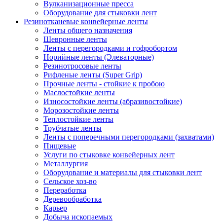
Вулканизационные пресса
Оборудование для стыковки лент
Резинотканевые конвейерные ленты
Ленты общего назначения
Шевронные ленты
Ленты с перегородками и гофробортом
Норийные ленты (Элеваторные)
Резинотросовые ленты
Рифленые ленты (Super Grip)
Прочные ленты - стойкие к пробою
Маслостойкие ленты
Износостойкие ленты (абразивостойкие)
Морозостойкие ленты
Теплостойкие ленты
Трубчатые ленты
Ленты с поперечными перегородками (захватами)
Пищевые
Услуги по стыковке конвейерных лент
Металлургия
Оборудование и материалы для стыковки лент
Сельское хоз-во
Переработка
Деревообработка
Карьер
Добыча ископаемых