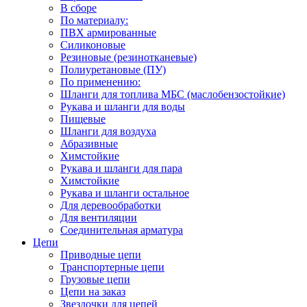
В сборе
По материалу:
ПВХ армированные
Силиконовые
Резиновые (резинотканевые)
Полиуретановые (ПУ)
По применению:
Шланги для топлива МБС (маслобензостойкие)
Рукава и шланги для воды
Пищевые
Шланги для воздуха
Абразивные
Химстойкие
Рукава и шланги для пара
Химстойкие
Рукава и шланги остальное
Для деревообработки
Для вентиляции
Соединительная арматура
Цепи
Приводные цепи
Транспортерные цепи
Грузовые цепи
Цепи на заказ
Звездочки для цепей