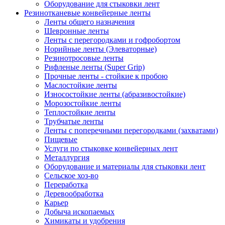
Оборудование для стыковки лент
Резинотканевые конвейерные ленты
Ленты общего назначения
Шевронные ленты
Ленты с перегородками и гофробортом
Норийные ленты (Элеваторные)
Резинотросовые ленты
Рифленые ленты (Super Grip)
Прочные ленты - стойкие к пробою
Маслостойкие ленты
Износостойкие ленты (абразивостойкие)
Морозостойкие ленты
Теплостойкие ленты
Трубчатые ленты
Ленты с поперечными перегородками (захватами)
Пищевые
Услуги по стыковке конвейерных лент
Металлургия
Оборудование и материалы для стыковки лент
Сельское хоз-во
Переработка
Деревообработка
Карьер
Добыча ископаемых
Химикаты и удобрения