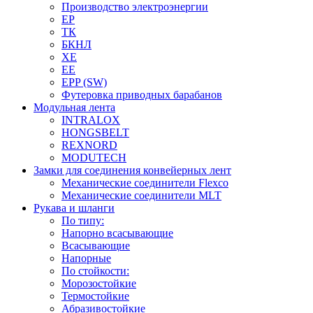
Производство электроэнергии
EP
ТК
БКНЛ
XE
EE
EPP (SW)
Футеровка приводных барабанов
Модульная лента
INTRALOX
HONGSBELT
REXNORD
MODUTECH
Замки для соединения конвейерных лент
Механические соединители Flexco
Механические соединители MLT
Рукава и шланги
По типу:
Напорно всасывающие
Всасывающие
Напорные
По стойкости:
Морозостойкие
Термостойкие
Абразивостойкие