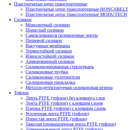
Пластинчатые цепи транспортерные
Пластинчатые цепи транспортерные HONGSBELT
Пластинчатые цепи транспортерные MODUTECH
Силикон
Монолитный силикон
Пористый силикон
Самоклеящиеся силиконовые ленты
Пищевой силикон
Вакуумные мембраны
Термостойкий силикон
Износостойкий силикон
Армированный силикон
Силиконизированная стеклоткань
Силиконовые трубки
Силиконовые уплотнители
Силиконовые прокладки
Металлодетектируемая силиконовая резина
Тефлон
Лента PTFE (тефлон) без клеящего слоя
Лента PTFE (тефлон) с клеящим слоем
Пленка PTFE (тефлон) с клеящим слоем
Усиленная лента PTFE (тефлон)
Пористая лента PTFE (тефлон)
Тяжелая промышленная лента PTFE (тефлон)
Ламинированная лента PTFE (тефлон)