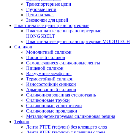
Транспортерные цепи
Грузовые цепи
Цепи на заказ
Звездочки для цепей
Пластинчатые цепи транспортерные
Пластинчатые цепи транспортерные
HONGSBELT
Пластинчатые цепи транспортерные MODUTECH
Силикон
Монолитный силикон
Пористый силикон
Самоклеящиеся силиконовые ленты
Пищевой силикон
Вакуумные мембраны
Термостойкий силикон
Износостойкий силикон
Армированный силикон
Силиконизированная стеклоткань
Силиконовые трубки
Силиконовые уплотнители
Силиконовые прокладки
Металлодетектируемая силиконовая резина
Тефлон
Лента PTFE (тефлон) без клеящего слоя
Лента PTFE (тефлон) с клеящим слоем