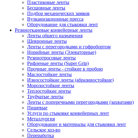
Пластиковые ленты
Бесшовные ленты
Подбор механических замков
Вулканизационные пресса
Оборудование для стыковки лент
Резинотканевые конвейерные ленты
Ленты общего назначения
Шевронные ленты
Ленты с перегородками и гофробортом
Норийные ленты (Элеваторные)
Резинотросовые ленты
Рифленые ленты (Super Grip)
Прочные ленты - стойкие к пробою
Маслостойкие ленты
Износостойкие ленты (абразивостойкие)
Морозостойкие ленты
Теплостойкие ленты
Трубчатые ленты
Ленты с поперечными перегородками (захватами)
Пищевые
Услуги по стыковке конвейерных лент
Металлургия
Оборудование и материалы для стыковки лент
Сельское хоз-во
Переработка