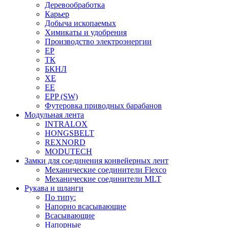
Деревообработка
Карьер
Добыча ископаемых
Химикаты и удобрения
Производство электроэнергии
EP
ТК
БКНЛ
XE
EE
EPP (SW)
Футеровка приводных барабанов
Модульная лента
INTRALOX
HONGSBELT
REXNORD
MODUTECH
Замки для соединения конвейерных лент
Механические соединители Flexco
Механические соединители MLT
Рукава и шланги
По типу:
Напорно всасывающие
Всасывающие
Напорные