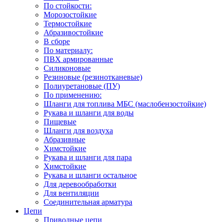
По стойкости:
Морозостойкие
Термостойкие
Абразивостойкие
В сборе
По материалу:
ПВХ армированные
Силиконовые
Резиновые (резинотканевые)
Полиуретановые (ПУ)
По применению:
Шланги для топлива МБС (маслобензостойкие)
Рукава и шланги для воды
Пищевые
Шланги для воздуха
Абразивные
Химстойкие
Рукава и шланги для пара
Химстойкие
Рукава и шланги остальное
Для деревообработки
Для вентиляции
Соединительная арматура
Цепи
Приводные цепи