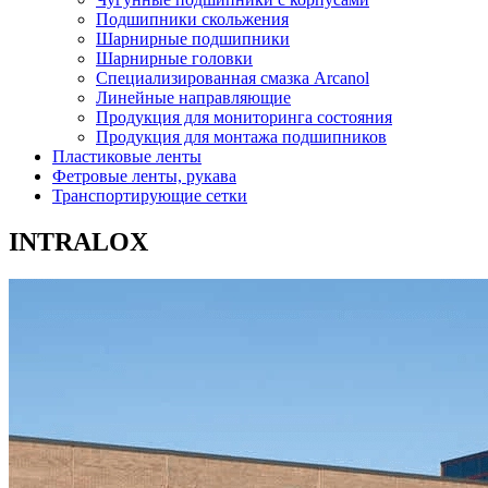
Подшипники скольжения
Шарнирные подшипники
Шарнирные головки
Специализированная смазка Arcanol
Линейные направляющие
Продукция для мониторинга состояния
Продукция для монтажа подшипников
Пластиковые ленты
Фетровые ленты, рукава
Транспортирующие сетки
INTRALOX