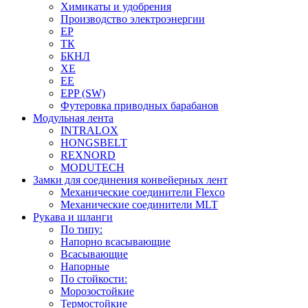
Химикаты и удобрения
Производство электроэнергии
EP
ТК
БКНЛ
XE
EE
EPP (SW)
Футеровка приводных барабанов
Модульная лента
INTRALOX
HONGSBELT
REXNORD
MODUTECH
Замки для соединения конвейерных лент
Механические соединители Flexco
Механические соединители MLT
Рукава и шланги
По типу:
Напорно всасывающие
Всасывающие
Напорные
По стойкости:
Морозостойкие
Термостойкие