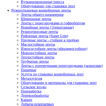
Вулканизационные пресса
Оборудование для стыковки лент
Резинотканевые конвейерные ленты
Ленты общего назначения
Шевронные ленты
Ленты с перегородками и гофробортом
Норийные ленты (Элеваторные)
Резинотросовые ленты
Рифленые ленты (Super Grip)
Прочные ленты - стойкие к пробою
Маслостойкие ленты
Износостойкие ленты (абразивостойкие)
Морозостойкие ленты
Теплостойкие ленты
Трубчатые ленты
Ленты с поперечными перегородками (захватами)
Пищевые
Услуги по стыковке конвейерных лент
Металлургия
Оборудование и материалы для стыковки лент
Сельское хоз-во
Переработка
Деревообработка
Карьер
Добыча ископаемых