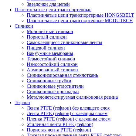
Звездочки для цепей
Пластинчатые цепи транспортерные
Пластинчатые цепи транспортерные HONGSBELT
Пластинчатые цепи транспортерные MODUTECH
Силикон
Монолитный силикон
Пористый силикон
Самоклеящиеся силиконовые ленты
Пищевой силикон
Вакуумные мембраны
Термостойкий силикон
Износостойкий силикон
Армированный силикон
Силиконизированная стеклоткань
Силиконовые трубки
Силиконовые уплотнители
Силиконовые прокладки
Металлодетектируемая силиконовая резина
Тефлон
Лента PTFE (тефлон) без клеящего слоя
Лента PTFE (тефлон) с клеящим слоем
Пленка PTFE (тефлон) с клеящим слоем
Усиленная лента PTFE (тефлон)
Пористая лента PTFE (тефлон)
Тяжелая промышленная лента PTFE (тефлон)