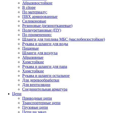
Абразивостойкие
В сборе
По материалу:
ПВХ армированные
Силиконовые
Резиновые (резинотканевые)
Полиуретановые (ПУ)
По применению:
Шланги для топлива МБС (маслобензостойкие)
Рукава и шланги для воды
Пищевые
Шланги для воздуха
Абразивные
Химстойкие
Рукава и шланги для пара
Химстойкие
Рукава и шланги остальное
Для деревообработки
Для вентиляции
Соединительная арматура
Цепи
Приводные цепи
Транспортерные цепи
Грузовые цепи
Цепи на заказ