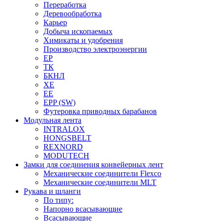
Переработка
Деревообработка
Карьер
Добыча ископаемых
Химикаты и удобрения
Производство электроэнергии
EP
ТК
БКНЛ
XE
EE
EPP (SW)
Футеровка приводных барабанов
Модульная лента
INTRALOX
HONGSBELT
REXNORD
MODUTECH
Замки для соединения конвейерных лент
Механические соединители Flexco
Механические соединители MLT
Рукава и шланги
По типу:
Напорно всасывающие
Всасывающие