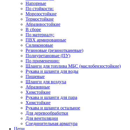
Напорные
По стойкости:
Морозостойкие
Термостойкие
Абразивостойкие
В сборе
По материалу:
ПВХ армированные
Силиконовые
Резиновые (резинотканевые)
Полиуретановые (ПУ)
По применению:
Шланги для топлива МБС (маслобензостойкие)
Рукава и шланги для воды
Пищевые
Шланги для воздуха
Абразивные
Химстойкие
Рукава и шланги для пара
Химстойкие
Рукава и шланги остальное
Для деревообработки
Для вентиляции
Соединительная арматура
Цепи