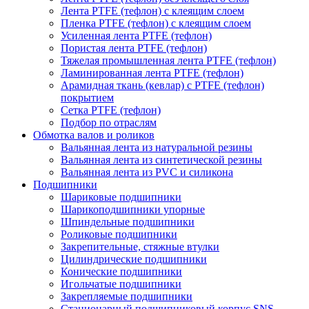
Лента PTFE (тефлон) с клеящим слоем
Пленка PTFE (тефлон) с клеящим слоем
Усиленная лента PTFE (тефлон)
Пористая лента PTFE (тефлон)
Тяжелая промышленная лента PTFE (тефлон)
Ламинированная лента PTFE (тефлон)
Арамидная ткань (кевлар) с PTFE (тефлон)
покрытием
Сетка PTFE (тефлон)
Подбор по отраслям
Обмотка валов и роликов
Вальянная лента из натуральной резины
Вальянная лента из синтетической резины
Вальянная лента из PVC и силикона
Подшипники
Шариковые подшипники
Шарикоподшипники упорные
Шпиндельные подшипники
Роликовые подшипники
Закрепительные, стяжные втулки
Цилиндрические подшипники
Конические подшипники
Игольчатые подшипники
Закрепляемые подшипники
Стационарный подшипниковый корпус SNS