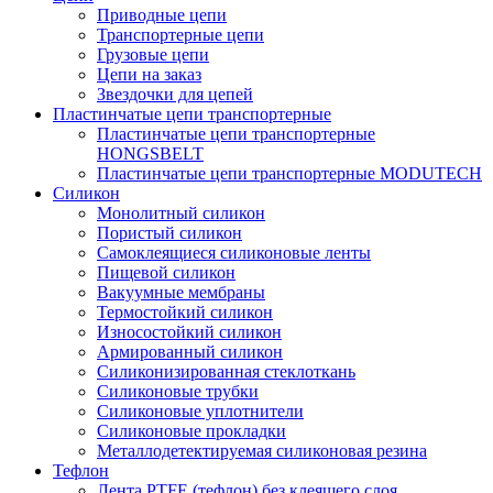
Приводные цепи
Транспортерные цепи
Грузовые цепи
Цепи на заказ
Звездочки для цепей
Пластинчатые цепи транспортерные
Пластинчатые цепи транспортерные
HONGSBELT
Пластинчатые цепи транспортерные MODUTECH
Силикон
Монолитный силикон
Пористый силикон
Самоклеящиеся силиконовые ленты
Пищевой силикон
Вакуумные мембраны
Термостойкий силикон
Износостойкий силикон
Армированный силикон
Силиконизированная стеклоткань
Силиконовые трубки
Силиконовые уплотнители
Силиконовые прокладки
Металлодетектируемая силиконовая резина
Тефлон
Лента PTFE (тефлон) без клеящего слоя