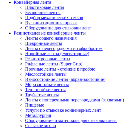
Конвейерная лента
Пластиковые ленты
Бесшовные ленты
Подбор механических замков
Вулканизационные пресса
Оборудование для стыковки лент
Резинотканевые конвейерные ленты
Ленты общего назначения
Шевронные ленты
Ленты с перегородками и гофробортом
Норийные ленты (Элеваторные)
Резинотросовые ленты
Рифленые ленты (Super Grip)
Прочные ленты - стойкие к пробою
Маслостойкие ленты
Износостойкие ленты (абразивостойкие)
Морозостойкие ленты
Теплостойкие ленты
Трубчатые ленты
Ленты с поперечными перегородками (захватами)
Пищевые
Услуги по стыковке конвейерных лент
Металлургия
Оборудование и материалы для стыковки лент
Сельское хоз-во