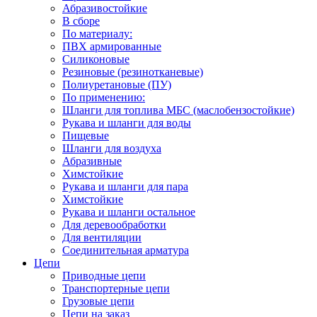
Абразивостойкие
В сборе
По материалу:
ПВХ армированные
Силиконовые
Резиновые (резинотканевые)
Полиуретановые (ПУ)
По применению:
Шланги для топлива МБС (маслобензостойкие)
Рукава и шланги для воды
Пищевые
Шланги для воздуха
Абразивные
Химстойкие
Рукава и шланги для пара
Химстойкие
Рукава и шланги остальное
Для деревообработки
Для вентиляции
Соединительная арматура
Цепи
Приводные цепи
Транспортерные цепи
Грузовые цепи
Цепи на заказ