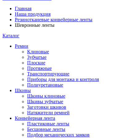
Главная
Наша продукция
Резинотканевые конвейерные ленты
Шевронные ленты
Каталог
Ремни
Клиновые
Зубчатые
Плоские
Протяжные
Транспортирующие
Приборы для монтажа и контроля
Полиуретановые
Шкивы
Шкивы клиновые
Шкивы зубчатые
Заготовки шкивов
Натяжители ремней
Конвейерная лента
Пластиковые ленты
Бесшовные ленты
Подбор механических замков