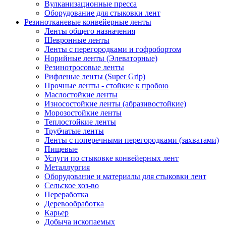
Вулканизационные пресса
Оборудование для стыковки лент
Резинотканевые конвейерные ленты
Ленты общего назначения
Шевронные ленты
Ленты с перегородками и гофробортом
Норийные ленты (Элеваторные)
Резинотросовые ленты
Рифленые ленты (Super Grip)
Прочные ленты - стойкие к пробою
Маслостойкие ленты
Износостойкие ленты (абразивостойкие)
Морозостойкие ленты
Теплостойкие ленты
Трубчатые ленты
Ленты с поперечными перегородками (захватами)
Пищевые
Услуги по стыковке конвейерных лент
Металлургия
Оборудование и материалы для стыковки лент
Сельское хоз-во
Переработка
Деревообработка
Карьер
Добыча ископаемых