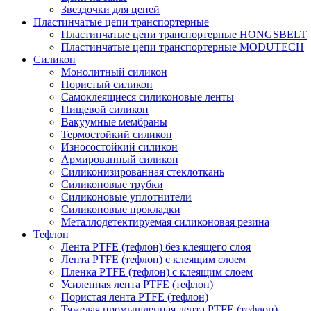
Звездочки для цепей
Пластинчатые цепи транспортерные
Пластинчатые цепи транспортерные HONGSBELT
Пластинчатые цепи транспортерные MODUTECH
Силикон
Монолитный силикон
Пористый силикон
Самоклеящиеся силиконовые ленты
Пищевой силикон
Вакуумные мембраны
Термостойкий силикон
Износостойкий силикон
Армированный силикон
Силиконизированная стеклоткань
Силиконовые трубки
Силиконовые уплотнители
Силиконовые прокладки
Металлодетектируемая силиконовая резина
Тефлон
Лента PTFE (тефлон) без клеящего слоя
Лента PTFE (тефлон) с клеящим слоем
Пленка PTFE (тефлон) с клеящим слоем
Усиленная лента PTFE (тефлон)
Пористая лента PTFE (тефлон)
Тяжелая промышленная лента PTFE (тефлон)