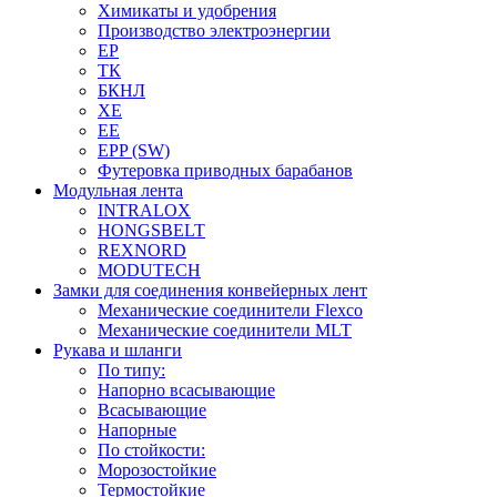
Химикаты и удобрения
Производство электроэнергии
EP
ТК
БКНЛ
XE
EE
EPP (SW)
Футеровка приводных барабанов
Модульная лента
INTRALOX
HONGSBELT
REXNORD
MODUTECH
Замки для соединения конвейерных лент
Механические соединители Flexco
Механические соединители MLT
Рукава и шланги
По типу:
Напорно всасывающие
Всасывающие
Напорные
По стойкости:
Морозостойкие
Термостойкие