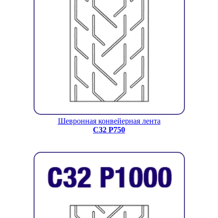
Шевронная конвейерная лента
C32 P750