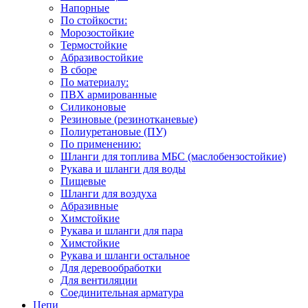
Напорные
По стойкости:
Морозостойкие
Термостойкие
Абразивостойкие
В сборе
По материалу:
ПВХ армированные
Силиконовые
Резиновые (резинотканевые)
Полиуретановые (ПУ)
По применению:
Шланги для топлива МБС (маслобензостойкие)
Рукава и шланги для воды
Пищевые
Шланги для воздуха
Абразивные
Химстойкие
Рукава и шланги для пара
Химстойкие
Рукава и шланги остальное
Для деревообработки
Для вентиляции
Соединительная арматура
Цепи