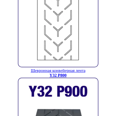
Шевронная конвейерная лента
Y32 P800