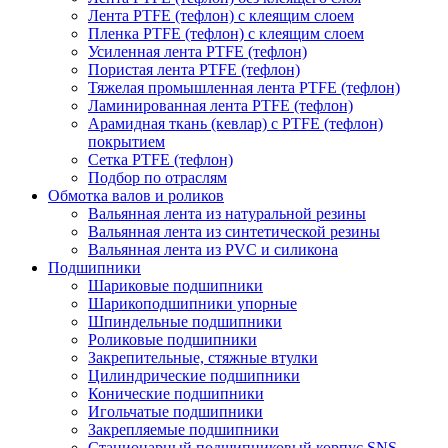
Лента PTFE (тефлон) с клеящим слоем
Пленка PTFE (тефлон) с клеящим слоем
Усиленная лента PTFE (тефлон)
Пористая лента PTFE (тефлон)
Тяжелая промышленная лента PTFE (тефлон)
Ламинированная лента PTFE (тефлон)
Арамидная ткань (кевлар) с PTFE (тефлон)
покрытием
Сетка PTFE (тефлон)
Подбор по отраслям
Обмотка валов и роликов
Вальянная лента из натуральной резины
Вальянная лента из синтетической резины
Вальянная лента из PVC и силикона
Подшипники
Шариковые подшипники
Шарикоподшипники упорные
Шпиндельные подшипники
Роликовые подшипники
Закрепительные, стяжные втулки
Цилиндрические подшипники
Конические подшипники
Игольчатые подшипники
Закрепляемые подшипники
Стационарный подшипниковый корпус SNS