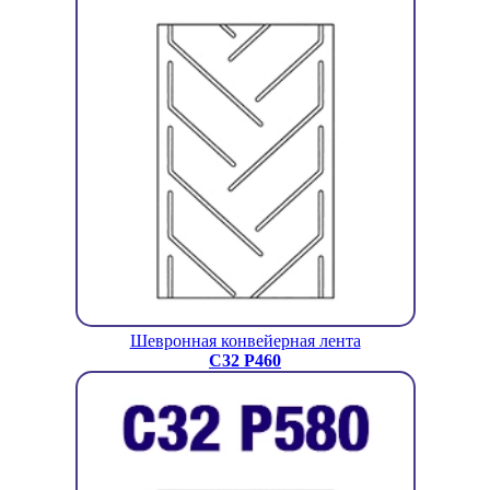
Шевронная конвейерная лента
C32 P460