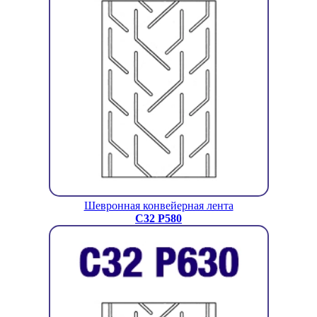
Шевронная конвейерная лента
C32 P580