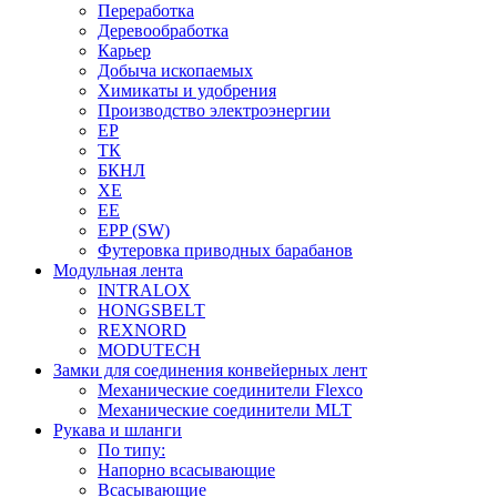
Переработка
Деревообработка
Карьер
Добыча ископаемых
Химикаты и удобрения
Производство электроэнергии
EP
ТК
БКНЛ
XE
EE
EPP (SW)
Футеровка приводных барабанов
Модульная лента
INTRALOX
HONGSBELT
REXNORD
MODUTECH
Замки для соединения конвейерных лент
Механические соединители Flexco
Механические соединители MLT
Рукава и шланги
По типу:
Напорно всасывающие
Всасывающие