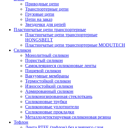
Приводные цепи
Транспортерные цепи
Грузовые цепи
Цепи на заказ
Звездочки для цепей
Пластинчатые цепи транспортерные
Пластинчатые цепи транспортерные
HONGSBELT
Пластинчатые цепи транспортерные MODUTECH
Силикон
Монолитный силикон
Пористый силикон
Самоклеящиеся силиконовые ленты
Пищевой силикон
Вакуумные мембраны
Термостойкий силикон
Износостойкий силикон
Армированный силикон
Силиконизированная стеклоткань
Силиконовые трубки
Силиконовые уплотнители
Силиконовые прокладки
Металлодетектируемая силиконовая резина
Тефлон
Лента PTFE (тефлон) без клеящего слоя