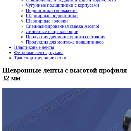
Чугунные подшипники с корпусами
Подшипники скольжения
Шарнирные подшипники
Шарнирные головки
Специализированная смазка Arcanol
Линейные направляющие
Продукция для мониторинга состояния
Продукция для монтажа подшипников
Пластиковые ленты
Фетровые ленты, рукава
Транспортирующие сетки
Шевронные ленты с высотой профиля
32 мм