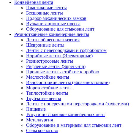
Конвейерная лента
Пластиковые ленты
Бесшовные ленты
Подбор механических замков
Вулканизационные пресса
Оборудование для стыковки лент
Резинотканевые конвейерные ленты
Ленты общего назначения
Шевронные ленты
Ленты с перегородками и гофробортом
Норийные ленты (Элеваторные)
Резинотросовые ленты
Рифленые ленты (Super Grip)
Прочные ленты - стойкие к пробою
Маслостойкие ленты
Износостойкие ленты (абразивостойкие)
Морозостойкие ленты
Теплостойкие ленты
Трубчатые ленты
Ленты с поперечными перегородками (захватами)
Пищевые
Услуги по стыковке конвейерных лент
Металлургия
Оборудование и материалы для стыковки лент
Сельское хоз-во