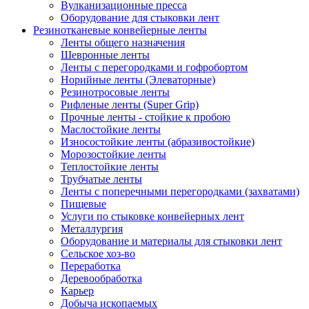
Вулканизационные пресса
Оборудование для стыковки лент
Резинотканевые конвейерные ленты
Ленты общего назначения
Шевронные ленты
Ленты с перегородками и гофробортом
Норийные ленты (Элеваторные)
Резинотросовые ленты
Рифленые ленты (Super Grip)
Прочные ленты - стойкие к пробою
Маслостойкие ленты
Износостойкие ленты (абразивостойкие)
Морозостойкие ленты
Теплостойкие ленты
Трубчатые ленты
Ленты с поперечными перегородками (захватами)
Пищевые
Услуги по стыковке конвейерных лент
Металлургия
Оборудование и материалы для стыковки лент
Сельское хоз-во
Переработка
Деревообработка
Карьер
Добыча ископаемых