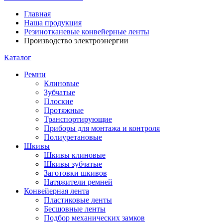
Главная
Наша продукция
Резинотканевые конвейерные ленты
Производство электроэнергии
Каталог
Ремни
Клиновые
Зубчатые
Плоские
Протяжные
Транспортирующие
Приборы для монтажа и контроля
Полиуретановые
Шкивы
Шкивы клиновые
Шкивы зубчатые
Заготовки шкивов
Натяжители ремней
Конвейерная лента
Пластиковые ленты
Бесшовные ленты
Подбор механических замков