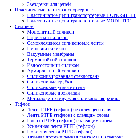
Звездочки для цепей
Пластинчатые цепи транспортерные
Пластинчатые цепи транспортерные HONGSBELT
Пластинчатые цепи транспортерные MODUTECH
Силикон
Монолитный силикон
Пористый силикон
Самоклеящиеся силиконовые ленты
Пищевой силикон
Вакуумные мембраны
Термостойкий силикон
Износостойкий силикон
Армированный силикон
Силиконизированная стеклоткань
Силиконовые трубки
Силиконовые уплотнители
Силиконовые прокладки
Металлодетектируемая силиконовая резина
Тефлон
Лента PTFE (тефлон) без клеящего слоя
Лента PTFE (тефлон) с клеящим слоем
Пленка PTFE (тефлон) с клеящим слоем
Усиленная лента PTFE (тефлон)
Пористая лента PTFE (тефлон)
Тяжелая промышленная лента PTFE (тефлон)