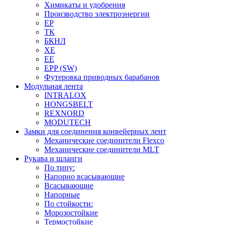
Химикаты и удобрения
Производство электроэнергии
EP
ТК
БКНЛ
XE
EE
EPP (SW)
Футеровка приводных барабанов
Модульная лента
INTRALOX
HONGSBELT
REXNORD
MODUTECH
Замки для соединения конвейерных лент
Механические соединители Flexco
Механические соединители MLT
Рукава и шланги
По типу:
Напорно всасывающие
Всасывающие
Напорные
По стойкости:
Морозостойкие
Термостойкие