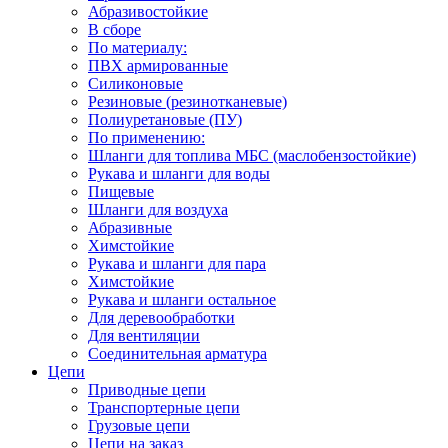
Абразивостойкие
В сборе
По материалу:
ПВХ армированные
Силиконовые
Резиновые (резинотканевые)
Полиуретановые (ПУ)
По применению:
Шланги для топлива МБС (маслобензостойкие)
Рукава и шланги для воды
Пищевые
Шланги для воздуха
Абразивные
Химстойкие
Рукава и шланги для пара
Химстойкие
Рукава и шланги остальное
Для деревообработки
Для вентиляции
Соединительная арматура
Цепи
Приводные цепи
Транспортерные цепи
Грузовые цепи
Цепи на заказ