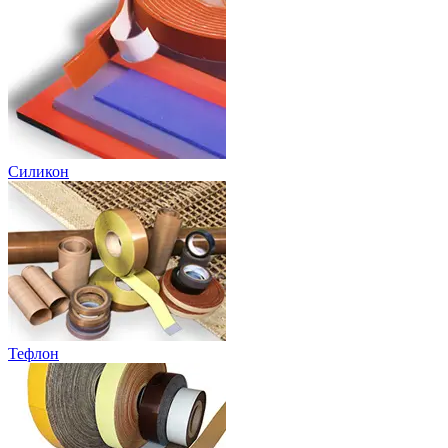
Силикон
Тефлон