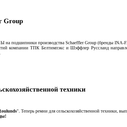
r Group
на подшипники производства Schaeffler Group (бренды INA-F
тий компании ТПК Белтимпэкс и Шэффлер Руссланд направле
.
ьскохозяйственной техники
Roulunds
". Теперь ремни для сельскохозяйственной техники, вы
цы!